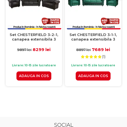
Set CHESTERFIELD 3-2-1,
Set CHESTERFIELD 3-1-1,
canapea extensibila 3
canapea extensibila 3
locuri, canapea fixa 2
locuri si 2 fotolii fixe,
locuri si fotoliu fix, negru
verde
8299 lei
7689 lei
9897 lei
8897 lei
(1)
Livrare: 10-15 zile lucratoare
Livrare: 10-15 zile lucratoare
ADAUGA IN COS
ADAUGA IN COS
SOCIAL