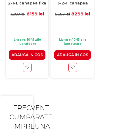
2-1-1, canapea fixa
3-2-1, canapea
3-1-1, canapea
2 locuri si 2 fotolii
extensibila 3
extensibila 3 loc
fixe, roz prafuit
locuri, canapea
si 2 fotolii fixe
6159 lei
8299 lei
7689 l
6997 lei
9897 lei
8897 lei
fixa 2 locuri si
negru
fotoliu fix, gri
deschis
Livrare: 10-15 zile
Livrare: 10-15 zile
Livrare: 10-15 zile
lucratoare
lucratoare
lucratoare
ADAUGA IN COS
ADAUGA IN COS
ADAUGA IN CO
FRECVENT
CUMPARATE
IMPREUNA