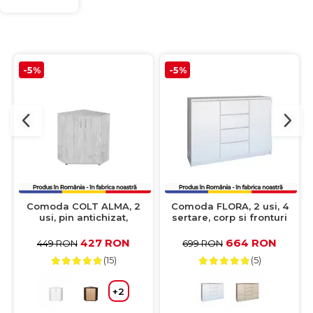
-5%
-5%
Comoda COLT ALMA, 2
Comoda FLORA, 2 usi, 4
usi, pin antichizat,
sertare, corp si fronturi
60x60x82 cm
alb, 120x40x97 cm
427 RON
664 RON
449 RON
699 RON
(15)
(5)
+2