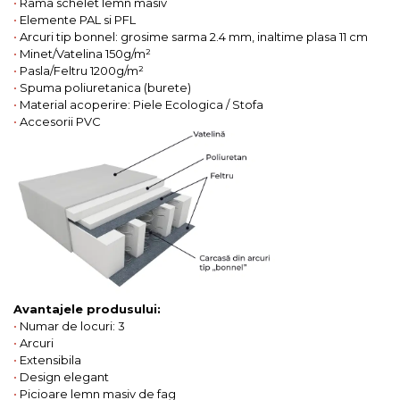
•
Rama schelet lemn masiv
•
Elemente PAL si PFL
•
Arcuri tip bonnel: grosime sarma 2.4 mm, inaltime plasa 11 cm
•
Minet/Vatelina 150g/m²
•
Pasla/Feltru 1200g/m²
•
Spuma poliuretanica (burete)
•
Material acoperire: Piele Ecologica / Stofa
•
Accesorii PVC
Avantajele produsului:
•
Numar de locuri: 3
•
Arcuri
•
Extensibila
•
Design elegant
•
Picioare lemn masiv de fag