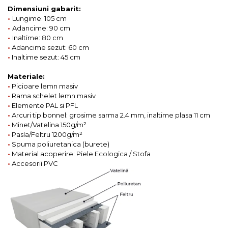
Dimensiuni gabarit:
•
Lungime: 105 cm
•
Adancime: 90 cm
•
Inaltime: 80 cm
•
Adancime sezut: 60 cm
•
Inaltime sezut: 45 cm
Materiale:
•
Picioare lemn masiv
•
Rama schelet lemn masiv
•
Elemente PAL si PFL
•
Arcuri tip bonnel: grosime sarma 2.4 mm, inaltime plasa 11 cm
•
Minet/Vatelina 150g/m²
•
Pasla/Feltru 1200g/m²
•
Spuma poliuretanica (burete)
•
Material acoperire: Piele Ecologica / Stofa
•
Accesorii PVC