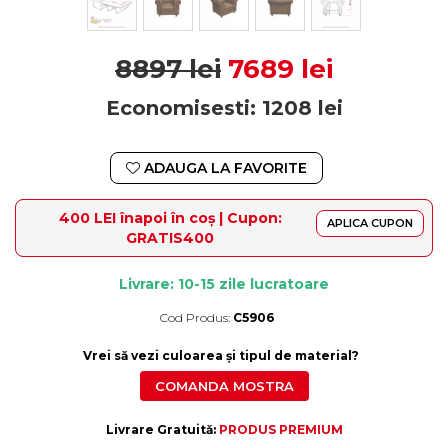
8897 lei
7689 lei
Economisesti:
1208
lei
ADAUGA LA FAVORITE
400 LEI înapoi în coș | Cupon:
APLICA CUPON
GRATIS400
Livrare: 10-15 zile lucratoare
Cod Produs:
C5906
Durata de livrare:
10-15 zile lucratoare
Vrei să vezi culoarea și tipul de material?
COMANDA MOSTRA
Livrare Gratuită:
PRODUS PREMIUM