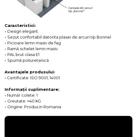
Caracteristici:
•
Design elegant.
•
Sezut confortabil datorita plasei de arcuri tip Bonnel
•
Picioare lemn masiv de fag
•
Ramă schelet lemn masiv
•
PAL brut clasa E1
•
Spumă poliuretanică
Avantajele produsului:
•
Certificate: ISO 9001, 14001
Informații suplimentare:
•
Număr colete: 1
•
Greutate: ≈40 KG
•
Origine: Produs in Romania