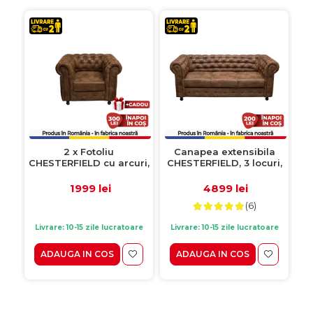
2 x Fotoliu
Canapea extensibila
CHESTERFIELD cu arcuri,
CHESTERFIELD, 3 locuri,
maro deschis,
cu arcuri, maro,
105x90x80 cm
205x90x80 cm
1999 lei
4899 lei
(6)
Livrare: 10-15 zile lucratoare
Livrare: 10-15 zile lucratoare
ADAUGA IN COS
ADAUGA IN COS