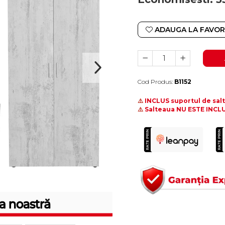
ADAUGA LA FAVOR
Cod Produs:
B1152
Durata de livrare:
10-15 zile lucratoare
⚠️
INCLUS suportul de sal
⚠️
Salteaua NU ESTE INCLU