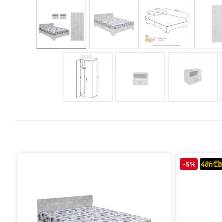
Colectia COMO
Colectia BELLA
-5%