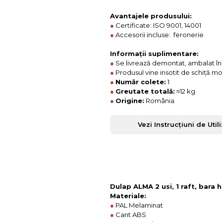
Avantajele produsului:
●
Certificate: ISO 9001, 14001
●
Accesorii incluse: feronerie
Informații suplimentare:
●
Se livrează demontat, ambalat în c
●
Produsul vine insotit de schiță m
●
Număr colete:
1
●
Greutate totală:
≈12 kg
●
Origine:
România
Vezi Instrucțiuni de Util
Dulap ALMA 2 usi, 1 raft, bara 
Materiale:
●
PAL Melaminat
●
Cant ABS