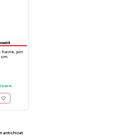
a haine, pin
3 cm
atoare
n antichizat