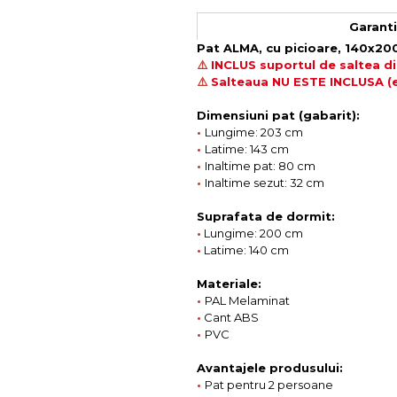
Garantie
Pat ALMA, cu picioare, 140x200
⚠️
INCLUS suportul de saltea d
⚠️
Salteaua NU ESTE INCLUSA (e
Dimensiuni pat (gabarit):
•
Lungime: 203 cm
•
Latime: 143 cm
•
Inaltime pat: 80 cm
•
Inaltime sezut: 32 cm
Suprafata de dormit:
•
Lungime: 200 cm
•
Latime: 140 cm
Materiale:
•
PAL Melaminat
•
Cant ABS
•
PVC
Avantajele produsului:
•
Pat pentru 2 persoane