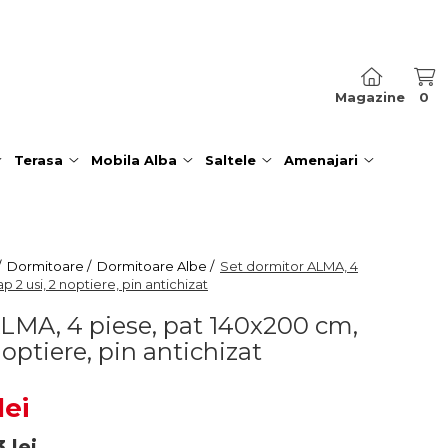
Magazine
0
Terasa
Mobila Alba
Saltele
Amenajari
/
Dormitoare /
Dormitoare Albe /
Set dormitor ALMA, 4
 2 usi, 2 noptiere, pin antichizat
LMA, 4 piese, pat 140x200 cm,
noptiere, pin antichizat
lei
3
lei