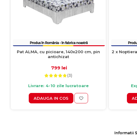
Pat ALMA, cu picioare, 140x200 cm, pin
2 x Noptiera
antichizat
799 lei
(3)
Livrare: 4-10 zile lucratoare
Ex
ADAUGA IN COS
A
Informatii 