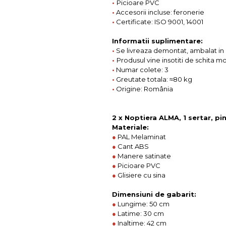
•
Picioare PVC
•
Accesorii incluse: feronerie
•
Certificate: ISO 9001, 14001
Informatii suplimentare:
•
Se livreaza demontat, ambalat in c
•
Produsul vine insotiti de schita m
•
Numar colete: 3
•
Greutate totala: ≈80 kg
•
Origine: România
2 x Noptiera ALMA, 1 sertar, p
Materiale:
●
PAL Melaminat
●
Cant ABS
●
Manere satinate
●
Picioare PVC
●
Glisiere cu sina
Dimensiuni de gabarit:
●
Lungime: 50 cm
●
Latime: 30 cm
●
Inaltime: 42 cm