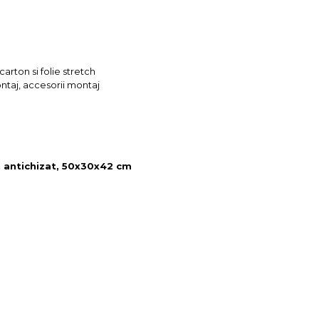
arton si folie stretch
ontaj, accesorii montaj
in antichizat, 50x30x42 cm