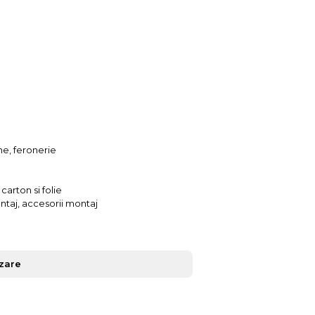
ne, feronerie
arton si folie
ontaj, accesorii montaj
izare