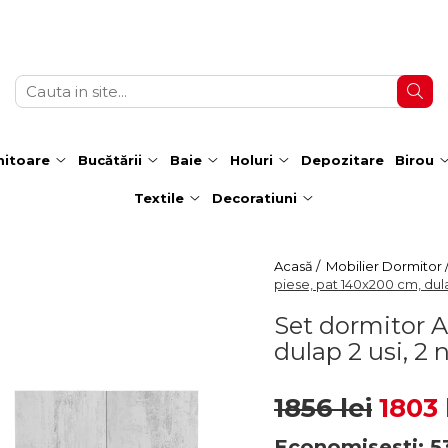
itoare
Bucătării
Baie
Holuri
Depozitare
Birou
Textile
Decoratiuni
Acasă /
Mobilier Dormitor 
piese, pat 140x200 cm, dulap
Set dormitor A
dulap 2 usi, 2 
1856 lei
1803 
Economisesti:
5