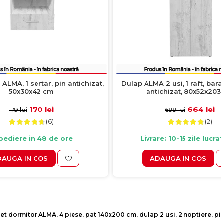
 ALMA, 1 sertar, pin antichizat,
Dulap ALMA 2 usi, 1 raft, bar
50x30x42 cm
antichizat, 80x52x20
170 lei
664 lei
179 lei
699 lei
(6)
(2)
pediere in 48 de ore
Livrare: 10-15 zile lucr
DAUGA IN COS
ADAUGA IN COS
Set dormitor ALMA, 4 piese, pat 140x200 cm, dulap 2 usi, 2 noptiere, pi