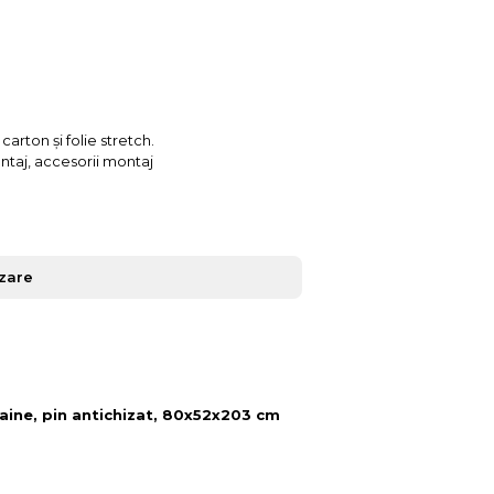
arton și folie stretch.
ontaj, accesorii montaj
izare
haine, pin antichizat, 80x52x203 cm