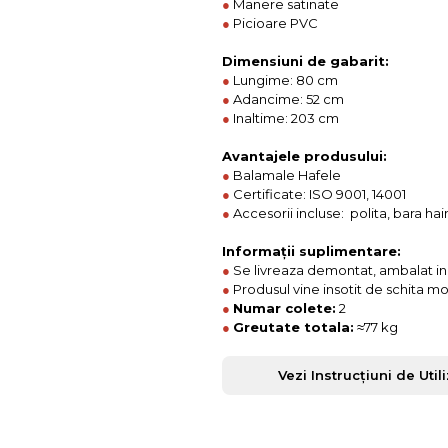
●
Manere satinate
●
Picioare PVC
Dimensiuni de gabarit:
●
Lungime: 80 cm
●
Adancime: 52 cm
●
Inaltime: 203 cm
Avantajele produsului:
●
Balamale Hafele
●
Certificate: ISO 9001, 14001
●
Accesorii incluse: polita, bara hai
Informații suplimentare:
●
Se livreaza demontat, ambalat in c
●
Produsul vine insotit de schita m
●
Numar colete:
2
●
Greutate totala:
≈77 kg
Vezi Instrucțiuni de Util