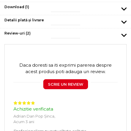
Download (1)
Detalii plată și livrare
Review-uri
(2)
Daca doresti sa iti exprimi parerea despre
acest produs poti adauga un review.
SCRIE UN REVIEW
Achizitie verificata
Adrian Dan Pop Șinca,
Acum 3 ani
Profesionalism,punctualitate,calitate.