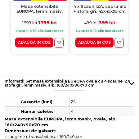
Masa extensibila
4 x Scaun IZA, cadru alb
EUROPA, lemn masiv,
+ stofa gri, 45x45x95 cm
ovala, alb,
160/240x90x70 cm
1799 lei
399 lei
1899 lei
499 lei
Livrare: 4-10 zile lucratoare
Livrare: 4-10 zile lucratoare
ADAUGA IN COS
ADAUGA IN COS
Informatii Set masa extensibila EUROPA ovala cu 4 scaune IZA
stofa gri, lemn masiv, alb, 160/240x90x70 cm
24
Garantie (luni):
4
Numar colete:
Masa extensibila EUROPA, lemn masiv, ovala, alb,
160/240x90x70 cm
Dimensiuni de gabarit:
•
Lungime (stransa/extinsa): 160/240 cm