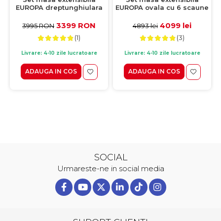
EUROPA dreptunghiulara
EUROPA ovala cu 6 scaune
cu 4 scaune FLANDER
IZA stofa gri, lemn masiv,
stofa gri, lemn masiv, alb,
alb, 160/240x90x70 cm
3399 RON
4099 lei
3995 RON
4893 lei
160/240x90x70 cm
(1)
(3)
Livrare: 4-10 zile lucratoare
Livrare: 4-10 zile lucratoare
ADAUGA IN COS
ADAUGA IN COS
SOCIAL
Urmareste-ne in social media