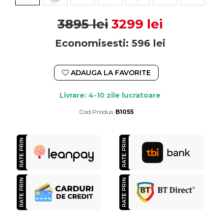
3895 lei
3299 lei
Economisesti:
596
lei
ADAUGA LA FAVORITE
Livrare: 4-10 zile lucratoare
Cod Produs:
B1055
Durata de livrare:
4-10 zile lucratoare