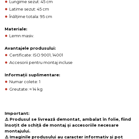
●
Lungime sezut: 45 cm
●
Latime sezut: 45 cm
●
Înălțime totala: 95 cm
Materiale:
●
Lemn masiv.
Avantajele produsului:
●
Certificate: ISO 9001, 14001
●
Accesorii pentru montaj incluse
Informații suplimentare:
●
Numar colete: 1
●
Greutate: ≈ 14 kg
Important:
⚠️ Produsul se livrează demontat, ambalat în folie, fiind
însoțit de schiță de montaj și accesoriile necesare
montajului.
⚠️ Imaginile produsului au caracter informativ și pot