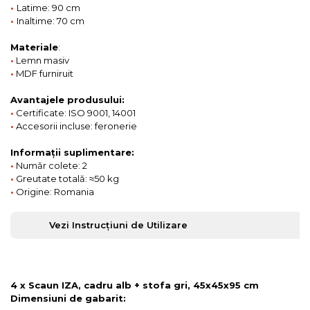
•
Latime: 90 cm
•
Inaltime: 70 cm
Materiale
:
•
Lemn masiv
•
MDF furniruit
Avantajele produsului:
•
Certificate: ISO 9001, 14001
•
Accesorii incluse: feronerie
Informații suplimentare:
•
Număr colete: 2
•
Greutate totală: ≈50 kg
•
Origine: Romania
Vezi Instrucțiuni de Utilizare
4 x Scaun IZA, cadru alb + stofa gri, 45x45x95 cm
Dimensiuni de gabarit: