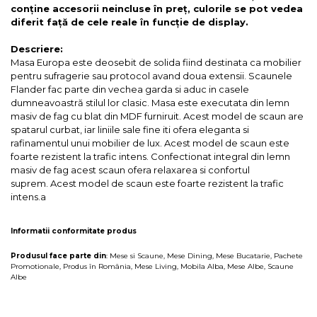
conține accesorii neincluse în preț, culorile se pot vedea
diferit față de cele reale în funcție de display.
Descriere:
Masa Europa este deosebit de solida fiind destinata ca mobilier
pentru sufragerie sau protocol avand doua extensii. Scaunele
Flander fac parte din vechea garda si aduc in casele
dumneavoastră stilul lor clasic. Masa este executata din lemn
masiv de fag cu blat din MDF furniruit. Acest model de scaun are
spatarul curbat, iar liniile sale fine iti ofera eleganta si
rafinamentul unui mobilier de lux. Acest model de scaun este
foarte rezistent la trafic intens. Confectionat integral din lemn
masiv de fag acest scaun ofera relaxarea si confortul
suprem. Acest model de scaun este foarte rezistent la trafic
intens.a
Informatii conformitate produs
Produsul face parte din
:
Mese si Scaune
,
Mese Dining
,
Mese Bucatarie
,
Pachete
Promotionale
,
Produs în România
,
Mese Living
,
Mobila Alba
,
Mese Albe
,
Scaune
Albe