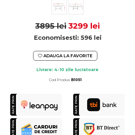
3895 lei
3299 lei
Economisesti:
596
lei
ADAUGA LA FAVORITE
Livrare: 4-10 zile lucratoare
Cod Produs:
B1051
Durata de livrare:
4-10 zile lucratoare