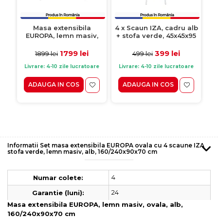
Masa extensibila
4 x Scaun IZA, cadru alb
EUROPA, lemn masiv,
+ stofa verde, 45x45x95
ovala, alb,
cm
160/240x90x70 cm
1799 lei
399 lei
1899 lei
499 lei
Livrare: 4-10 zile lucratoare
Livrare: 4-10 zile lucratoare
ADAUGA IN COS
ADAUGA IN COS
Informatii Set masa extensibila EUROPA ovala cu 4 scaune IZA
stofa verde, lemn masiv, alb, 160/240x90x70 cm
4
Numar colete:
24
Garantie (luni):
Masa extensibila EUROPA, lemn masiv, ovala, alb,
160/240x90x70 cm