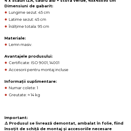
4 x Scaun IZA, cadru alb + stofa verde, 45x45x95 cm
Dimensiuni de gabarit:
●
Lungime sezut: 45 cm
●
Latime sezut: 45 cm
●
Înălțime totala: 95 cm
Materiale:
●
Lemn masiv.
Avantajele produsului:
●
Certificate: ISO 9001, 14001
●
Accesorii pentru montaj incluse
Informații suplimentare:
●
Numar colete: 1
●
Greutate: ≈ 14 kg
Important:
⚠️ Produsul se livrează demontat, ambalat în folie, fiind
însoțit de schiță de montaj și accesoriile necesare