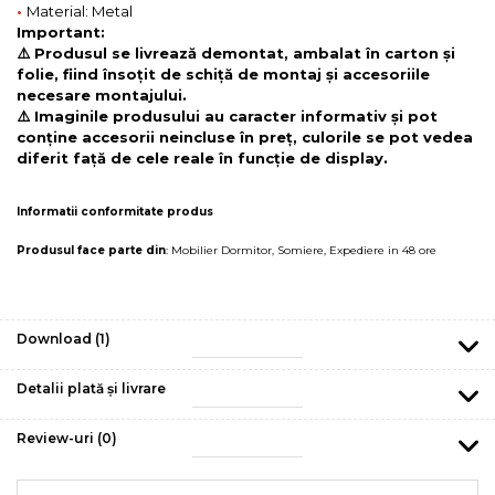
•
Material: Metal
Important:
⚠️ Produsul se livrează demontat, ambalat în carton și
folie, fiind însoțit de schiță de montaj și accesoriile
necesare montajului.
⚠️ Imaginile produsului au caracter informativ și pot
conține accesorii neincluse în preț, culorile se pot vedea
diferit față de cele reale în funcție de display.
Informatii conformitate produs
Produsul face parte din
:
Mobilier Dormitor
,
Somiere
,
Expediere in 48 ore
Download (1)
Detalii plată și livrare
Review-uri
(0)