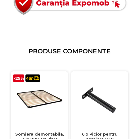
PRODUSE COMPONENTE
-25%
Somiera demontabila,
6 x Picior pentru
160x200 cm, fara
somiera H30