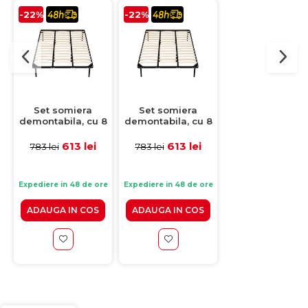
-22%
-22%
-26%
Set somiera
Set somiera
Somiera
demontabila, cu 8
demontabila, cu 8
demontabila,
picioare H30,
picioare H20,
200x200 cm, fa
200x200 cm
200x200 cm
picioare
613 lei
613 lei
529 lei
783 lei
783 lei
719 lei
Expediere in 48 de ore
Expediere in 48 de ore
Expediere in 48 de 
ADAUGA IN COS
ADAUGA IN COS
ADAUGA IN CO