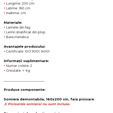
•
Lungime: 200 cm
•
Latime: 160 cm
•
Inaltime: cm
Materiale:
•
Lamele din fag
•
Lemn stratificat din plop
•
Bara metalica
Avantajele produsului:
•
Certificate: ISO 9001, 14001
Informații suplimentare:
•
Numar colete: 2
•
Greutate: ≈ kg
_______________________
Produse componente:
Somiera demontabila, 160x200 cm, fara picioare
⚠️ Picioarele somierei nu sunt incluse.