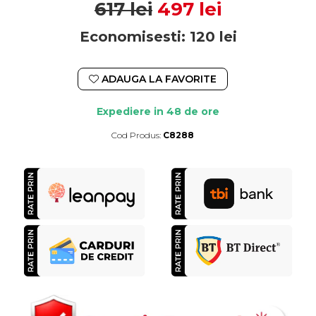
617 lei
497 lei
Economisesti:
120
lei
ADAUGA LA FAVORITE
Expediere in 48 de ore
Cod Produs:
C8288
Durata de livrare:
4-10 zile lucratoare