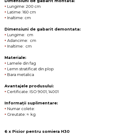
Dimensiuni de gabarit montata:
•
Lungime: 200 cm
•
Latime: 160 cm
•
Inaltime: cm
Dimensiuni de gabarit demontata:
•
Lungime: cm
•
Adancime: cm
•
Inaltime: cm
Materiale:
•
Lamele din fag
•
Lemn stratificat din plop
•
Bara metalica
Avantajele produsului:
•
Certificate: ISO 9001, 14001
Informații suplimentare:
•
Numar colete:
•
Greutate: ≈ kg
6 x Picior pentru somiera H30