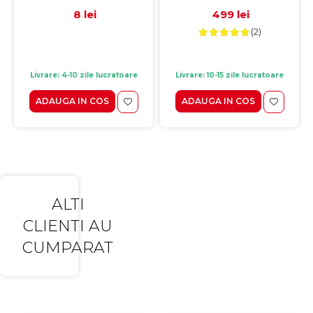
crem
8 lei
499 lei
(2)
Livrare: 4-10 zile lucratoare
Livrare: 10-15 zile lucratoare
ADAUGA IN COS
ADAUGA IN COS
ALTI
CLIENTI AU
CUMPARAT