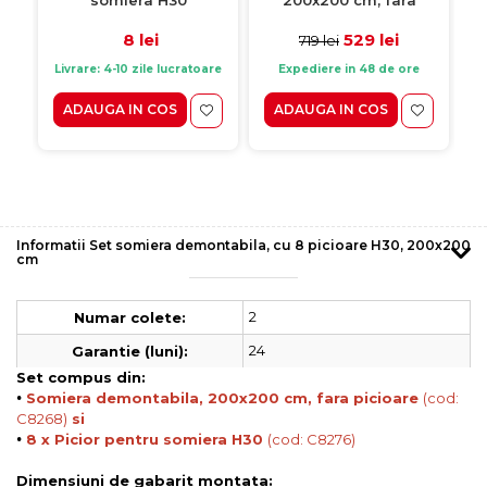
picioare
8 lei
529 lei
719 lei
Livrare: 4-10 zile lucratoare
Expediere in 48 de ore
ADAUGA IN COS
ADAUGA IN COS
Informatii Set somiera demontabila, cu 8 picioare H30, 200x200
cm
2
Numar colete:
24
Garantie (luni):
Set compus din:
•
Somiera demontabila, 200x200 cm, fara picioare
(cod:
C8268)
si
•
8 x Picior pentru somiera H30
(cod: C8276)
Dimensiuni de gabarit montata: