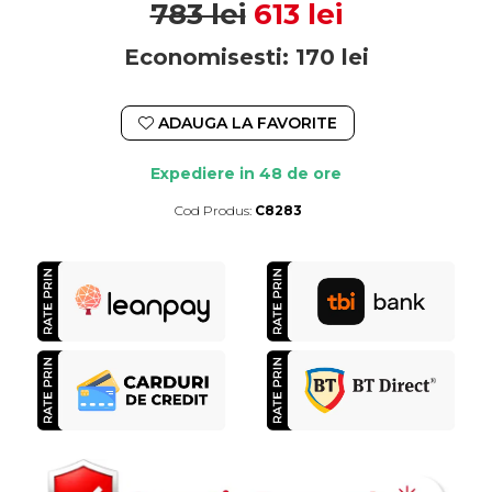
783 lei
613 lei
Economisesti:
170
lei
ADAUGA LA FAVORITE
Expediere in 48 de ore
Cod Produs:
C8283
Durata de livrare:
Expediere in 48 de ore