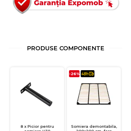
PRODUSE COMPONENTE
-26%
8 x Picior pentru
Somiera demontabila,
somiera H30
200x200 cm, fara