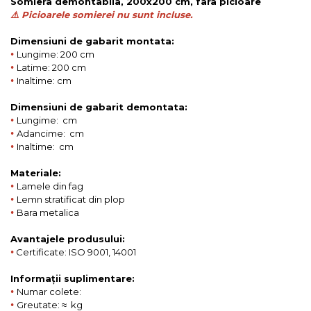
Somiera demontabila, 200x200 cm, fara picioare
⚠️ Picioarele somierei nu sunt incluse.
Dimensiuni de gabarit montata:
•
Lungime: 200 cm
•
Latime: 200 cm
•
Inaltime: cm
Dimensiuni de gabarit demontata:
•
Lungime: cm
•
Adancime: cm
•
Inaltime: cm
Materiale:
•
Lamele din fag
•
Lemn stratificat din plop
•
Bara metalica
Avantajele produsului:
•
Certificate: ISO 9001, 14001
Informații suplimentare:
•
Numar colete:
•
Greutate: ≈ kg