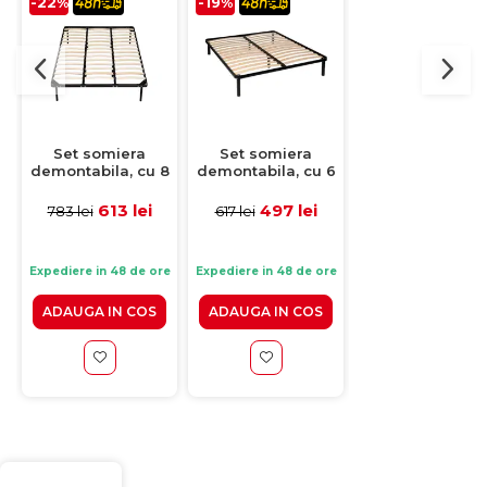
-22%
-19%
-33%
Set somiera
Set somiera
Somiera
demontabila, cu 8
demontabila, cu 6
demontabila
picioare H20,
picioare H30,
premium, cu 
200x200 cm
160x200 cm
picioare H30,
613 lei
497 lei
499 lei
783 lei
617 lei
749 lei
140x200 cm
Expediere in 48 de ore
Expediere in 48 de ore
Expediere in 48 de 
ADAUGA IN COS
ADAUGA IN COS
ADAUGA IN CO