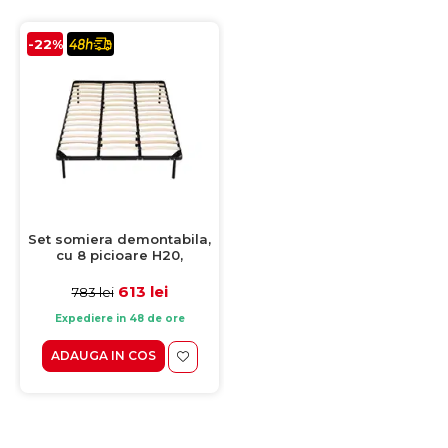
-22%
Set somiera demontabila,
cu 8 picioare H20,
200x200 cm
613 lei
783 lei
Expediere in 48 de ore
ADAUGA IN COS