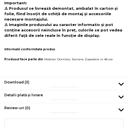
Important:
⚠️ Produsul se livrează demontat, ambalat în carton și
folie, fiind însoțit de schiță de montaj și accesoriile
necesare montajului.
⚠️ Imaginile produsului au caracter informativ și pot
conține accesorii neincluse în preț, culorile se pot vedea
diferit față de cele reale în funcție de display.
Informatii conformitate produs
Produsul face parte din
:
Mobilier Dormitor
,
Somiere
,
Expediere in 48 ore
Download (3)
Detalii plată și livrare
Review-uri
(0)