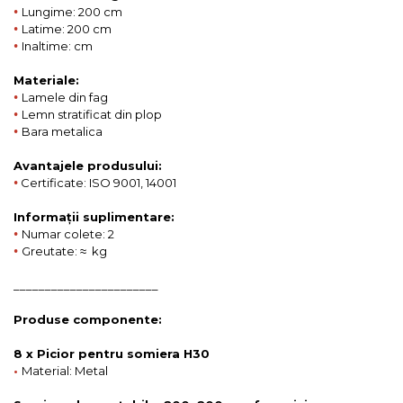
•
Lungime: 200 cm
•
Latime: 200 cm
•
Inaltime: cm
Materiale:
•
Lamele din fag
•
Lemn stratificat din plop
•
Bara metalica
Avantajele produsului:
•
Certificate: ISO 9001, 14001
Informații suplimentare:
•
Numar colete: 2
•
Greutate: ≈ kg
_______________________
Produse componente:
8 x Picior pentru somiera H30
•
Material: Metal