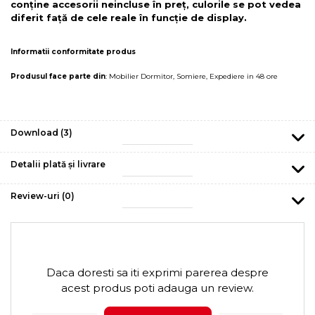
conține accesorii neincluse în preț, culorile se pot vedea
diferit față de cele reale în funcție de display.
Informatii conformitate produs
Produsul face parte din
:
Mobilier Dormitor
,
Somiere
,
Expediere in 48 ore
Download (3)
Detalii plată și livrare
Review-uri
(0)
Daca doresti sa iti exprimi parerea despre
acest produs poti adauga un review.