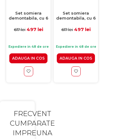
Set somiera
Set somiera
Somiera
demontabila, cu 6
demontabila, cu 6
demontabila,
picioare H30,
picioare H20,
200x200 cm, fa
160x200 cm
160x200 cm
picioare
497 lei
497 lei
529 lei
617 lei
617 lei
719 lei
Expediere in 48 de ore
Expediere in 48 de ore
Expediere in 48 de 
ADAUGA IN COS
ADAUGA IN COS
ADAUGA IN CO
FRECVENT
CUMPARATE
IMPREUNA