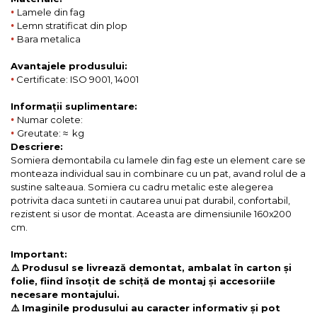
•
Lamele din fag
•
Lemn stratificat din plop
•
Bara metalica
Avantajele produsului:
•
Certificate: ISO 9001, 14001
Informații suplimentare:
•
Numar colete:
•
Greutate: ≈ kg
Descriere:
Somiera demontabila cu lamele din fag este un element care se
monteaza individual sau in combinare cu un pat, avand rolul de a
sustine salteaua. Somiera cu cadru metalic este alegerea
potrivita daca sunteti in cautarea unui pat durabil, confortabil,
rezistent si usor de montat. Aceasta are dimensiunile 160x200
cm.
Important:
⚠️ Produsul se livrează demontat, ambalat în carton și
folie, fiind însoțit de schiță de montaj și accesoriile
necesare montajului.
⚠️ Imaginile produsului au caracter informativ și pot