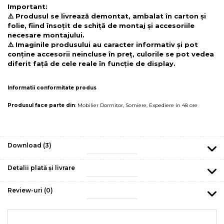
Important:
⚠️ Produsul se livrează demontat, ambalat în carton și
folie, fiind însoțit de schiță de montaj și accesoriile
necesare montajului.
⚠️ Imaginile produsului au caracter informativ și pot
conține accesorii neincluse în preț, culorile se pot vedea
diferit față de cele reale în funcție de display.
Informatii conformitate produs
Produsul face parte din
:
Mobilier Dormitor
,
Somiere
,
Expediere in 48 ore
Download (3)
Detalii plată și livrare
Review-uri
(0)