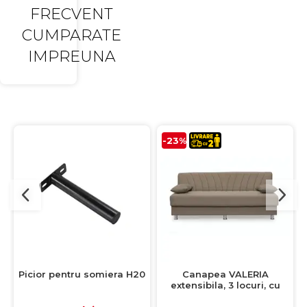
FRECVENT
CUMPARATE
IMPREUNA
-23%
Picior pentru somiera H20
Canapea VALERIA
extensibila, 3 locuri, cu
arcuri si lada depozitare,
cappuccino, 190x82x83 cm