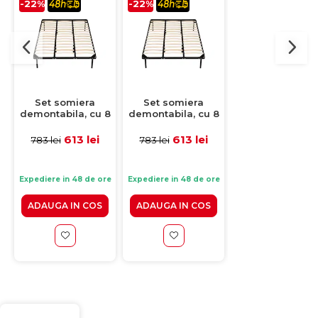
-22%
-22%
-33%
Set somiera
Set somiera
Somiera
demontabila, cu 8
demontabila, cu 8
demontabila
picioare H20,
picioare H30,
premium, cu 
200x200 cm
200x200 cm
picioare H20,
613 lei
613 lei
499 lei
783 lei
783 lei
749 lei
140x200 cm
(2)
Expediere in 48 de ore
Expediere in 48 de ore
Expediere in 48 de 
ADAUGA IN COS
ADAUGA IN COS
ADAUGA IN CO