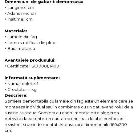
Dimensiuni de gabarit demontata:
•
Lungime: cm
•
Adancime: cm
•
Inaltime: cm
Materiale:
•
Lamele din fag
•
Lemn stratificat din plop
•
Bara metalica
Avantajele produsului:
•
Certificate: ISO 9001, 14001
Informații suplimentare:
•
Numar colete: 1
•
Greutate: ≈ kg
Descriere:
Somiera demontabila cu lamele din fag este un element care se
monteaza individual sau in combinare cu un pat, avand rolul de a
sustine salteaua. Somiera cu cadru metalic este alegerea
potrivita daca sunteti in cautarea unui pat durabil, confortabil,
rezistent si usor de montat. Aceasta are dimensiunile 160x200
cm.