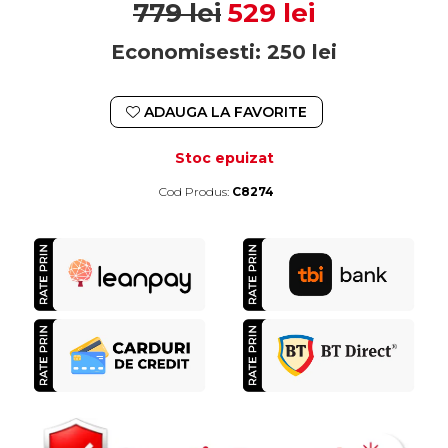
779 lei
529 lei
Economisesti:
250
lei
ADAUGA LA FAVORITE
Stoc epuizat
Cod Produs:
C8274
Durata de livrare:
Expediere in 48 de ore