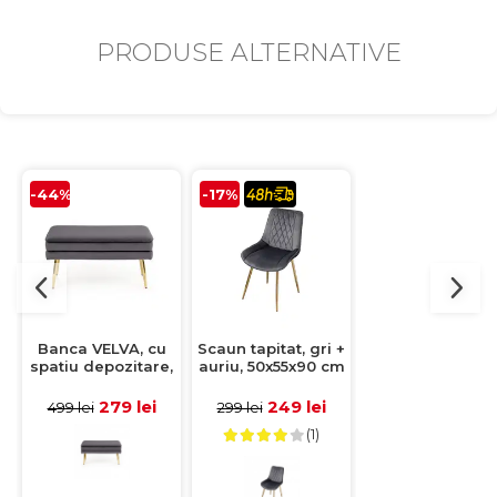
PRODUSE ALTERNATIVE
-44%
-17%
-34%
Banca VELVA, cu
Scaun tapitat, gri +
Scaun tapitat
spatiu depozitare,
auriu, 50x55x90 cm
GANSO, gri,
gri + auriu,
45x61x85 cm
78x42x37 cm
279 lei
249 lei
189 lei
499 lei
299 lei
286 lei
(1)