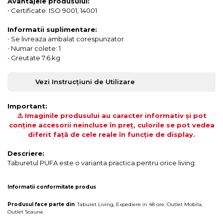
Avantajele produsului:
•
Certificate: ISO 9001, 14001
Informatii suplimentare:
•
Se livreaza ambalat corespunzator
•
Numar colete: 1
•
Greutate 7.6 kg
Vezi Instrucțiuni de Utilizare
Important:
⚠️ Imaginile produsului au caracter informativ și pot
conține accesorii neincluse în preț, culorile se pot vedea
diferit față de cele reale în funcție de display.
Descriere:
Taburetul PUFA este o varianta practica pentru orice living.
Informatii conformitate produs
Produsul face parte din
:
Taburet Living
,
Expediere in 48 ore
,
Outlet Mobila
,
Outlet Scaune