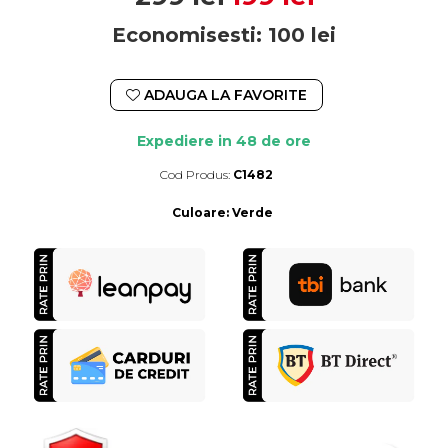
Economisesti:
100
lei
ADAUGA LA FAVORITE
Expediere in 48 de ore
Cod Produs:
C1482
Durata de livrare:
Expediere in 48 de ore
Culoare
:
Verde