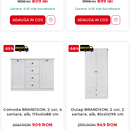
809 lei
899 lei
1856 lei
1998 lei
Livrare: 4-10 zile lucratoare
Livrare: 4-10 zile lucratoare
ADAUGA IN COS
ADAUGA IN COS
-55%
-56%
Comoda BRANDSON, 2 usi, 4
Dulap BRANDSON, 2 usi, 2
sertare, alb, 119x41x88 cm
sertare, alb, 81x41x196 cm
909 RON
949 RON
2041 RON
2170 RON