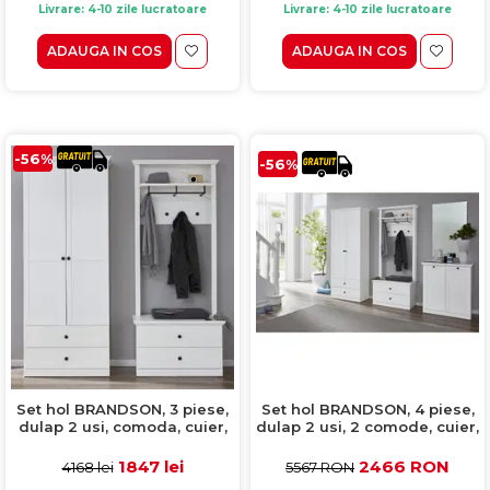
Livrare: 4-10 zile lucratoare
Livrare: 4-10 zile lucratoare
ADAUGA IN COS
ADAUGA IN COS
-56%
-56%
Set hol BRANDSON, 3 piese,
Set hol BRANDSON, 4 piese,
dulap 2 usi, comoda, cuier,
dulap 2 usi, 2 comode, cuier,
alb, 162x41x199 cm
alb, 243x41x199 cm
1847 lei
2466 RON
4168 lei
5567 RON