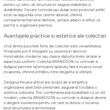
pentru uz zilnic, iar structura lor asigura stabilitate si
durabilitate. Fiecare comoda sau dulap este proiectat astfel
incat sa raspunda unor cerinte diverse, oferind
compartimentari bine definite, sertare adanci si rafturi ce
permit o organizare practica.
Avantajele practice si estetice ale colectiei
Unul dintre punctele forte ale colectiei este versatilitatea.
Produsele pot fi integrate cu usurinta in decoruri
minimaliste, moderne sau clasice datorita liniilor simple si
aspectului uniform. Colectia BRANDSON cu comode si
dulapuri permite optimizarea spatiului fara a incarca vizual
incaperea, oferind echilibru intre eleganta si utilitate.
Designul fiecarui articol are scopul de a simplifica
organizarea obiectelor personale, asigurand totodata o
estetica ordonata. Prin combinarea practicabilitatii cu un stil
modern, colectia BRANDSON cu comode si dulapuri devine
o alegere excelenta pentru cei care isi doresc o locuinta
bine structurata si armonioasa.