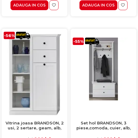
ADAUGA IN COS
ADAUGA IN COS
-56%
-55%
Vitrina joasa BRANDSON, 2
Set hol BRANDSON, 3
usi, 2 sertare, geam, alb,
piese,comoda, cuier, alb,
81x41x129 cm
81x41x196 cm