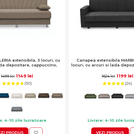
RIA extensibila, 3 locuri, cu
Canapea extensibila MARB
ada depozitare, cappuccino,
locuri, cu arcuri si lada depozi
190x82x83 cm
214x73x80 cm
1149 lei
1199 lei
1499 lei
1624 lei
(50)
(24)
e: 4-10 zile lucratoare
Livrare: 4-10 zile luc
EZI PRODUS
VEZI PRODUS