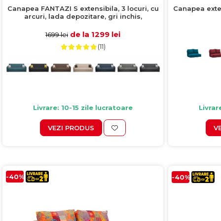
Canapea FANTAZI S extensibila, 3 locuri, cu
Canapea exten
arcuri, lada depozitare, gri inchis,
225x80x90 cm
de la 1299 lei
1699 lei
(11)
Livrare: 10-15 zile lucratoare
Livrar
VEZI PRODUS
V
-40%
-40%