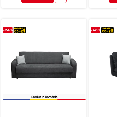
-24%
-40%