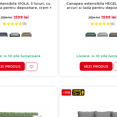
ensibila VIOLA, 3 locuri, cu
Canapea extensibila HEGEL, 
da pentru depozitare, crem +
arcuri si lada pentru depoz
ro, 228x85x85 cm
228x85x85 cm
1599 lei
1599 lei
2124 lei
2124 lei
(5)
(4)
e: 4-10 zile lucratoare
Livrare: 4-10 zile luc
EZI PRODUS
VEZI PRODUS
-11%