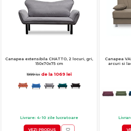
Colectia COMO
Colectia BELLA
Canapea extensibila CHATTO, 2 locuri, gri,
Canapea VALE
150x70x75 cm
arcuri si l
de la 1069 lei
1999 lei
Livrare: 4-10 zile lucratoare
Livrar
VEZI PRODUS
V