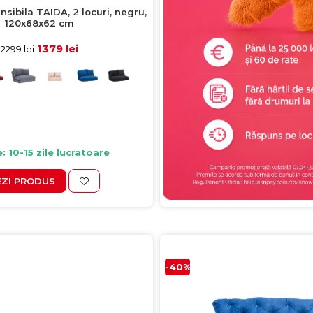
sibila TAIDA, 2 locuri, negru,
120x68x62 cm
1379 lei
2299 lei
e: 10-15 zile lucratoare
EZI PRODUS
-40%