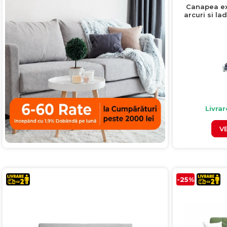
Canapea ext
arcuri si la
ma
Livrar
V
-25%