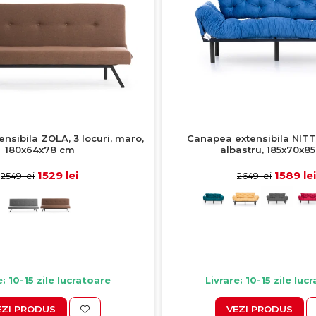
Canapea extensibila NITTA
nsibila ZOLA, 3 locuri, maro,
albastru, 185x70x8
180x64x78 cm
1589 lei
1529 lei
2649 lei
2549 lei
Livrare: 10-15 zile luc
e: 10-15 zile lucratoare
VEZI PRODUS
EZI PRODUS