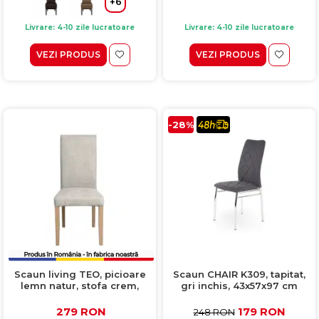
+6
Livrare: 4-10 zile lucratoare
Livrare: 4-10 zile lucratoare
VEZI PRODUS
VEZI PRODUS
-28%
Scaun living TEO, picioare
Scaun CHAIR K309, tapitat,
lemn natur, stofa crem,
gri inchis, 43x57x97 cm
46x60x98 cm
279 RON
179 RON
248 RON