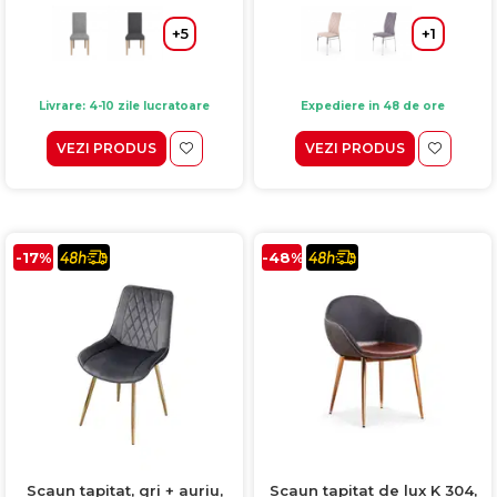
+5
+1
Livrare: 4-10 zile lucratoare
Expediere in 48 de ore
VEZI PRODUS
VEZI PRODUS
-17%
-48%
Scaun tapitat, gri + auriu,
Scaun tapitat de lux K 304,