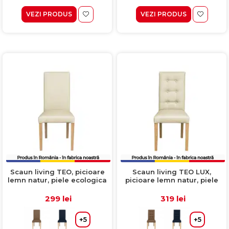
VEZI PRODUS
VEZI PRODUS
Scaun living TEO, picioare
Scaun living TEO LUX,
lemn natur, piele ecologica
picioare lemn natur, piele
crem, 46x60x98 cm
ecologica crem, 46x60x98
cm
299 lei
319 lei
+5
+5