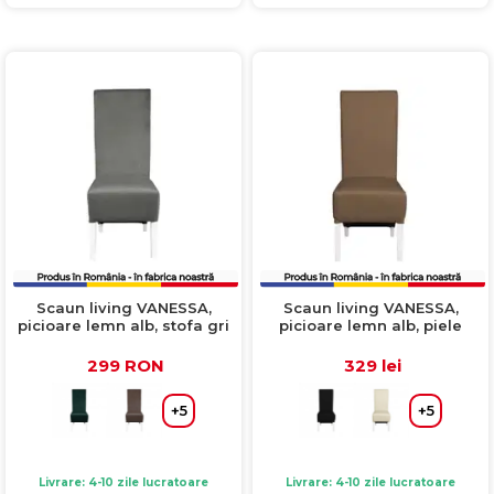
Scaun living VANESSA,
Scaun living VANESSA,
picioare lemn alb, stofa gri
picioare lemn alb, piele
deschis, 47x60x110 cm
ecologica cappuccino,
47x60x110 cm
299 RON
329 lei
+5
+5
Livrare: 4-10 zile lucratoare
Livrare: 4-10 zile lucratoare