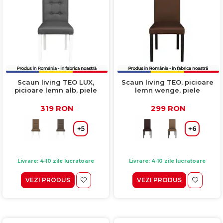
Scaun living TEO LUX,
Scaun living TEO, picioare
picioare lemn alb, piele
lemn wenge, piele
ecologica gri, 46x60x98 cm
ecologica maro deschis,
46x60x98 cm
319 RON
299 RON
+5
+6
Livrare: 4-10 zile lucratoare
Livrare: 4-10 zile lucratoare
VEZI PRODUS
VEZI PRODUS