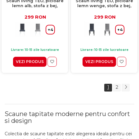
Scaun living TEO, picioare
Scaun living TEO, picioare
lemn alb, stofa z bej,
lemn wenge, stofa z bej,
46x60x98 cm
46x60x98 cm
299 RON
299 RON
+4
+4
Livrare: 10-15 zile lucratoare
Livrare: 10-15 zile lucratoare
VEZI PRODUS
VEZI PRODUS
1
2
Scaune tapitate moderne pentru confort
si design
Colectia de scaune tapitate este alegerea ideala pentru cei