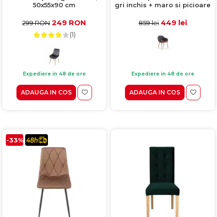
50x55x90 cm
gri inchis + maro si picioare
aurii, 57x59x81 cm
249 RON
449 lei
299 RON
859 lei
(1)
Expediere in 48 de ore
Expediere in 48 de ore
ADAUGA IN COS
ADAUGA IN COS
-33%