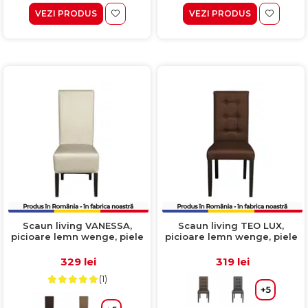
VEZI PRODUS
VEZI PRODUS
Scaun living VANESSA,
Scaun living TEO LUX,
picioare lemn wenge, piele
picioare lemn wenge, piele
ecologica crem, 47x60x110
ecologica maro deschis,
cm
46x60x98 cm
329 lei
319 lei
(1)
+5