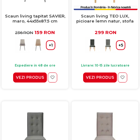
Scaun living tapitat SAVIER,
Scaun living TEO LUX,
maro, 44x55x87.5 cm
picioare lemn natur, stofa
verde smarald, 46x60x98
cm
159 RON
299 RON
236 RON
+1
+5
Expediere in 48 de ore
Livrare: 10-15 zile lucratoare
VEZI PRODUS
VEZI PRODUS