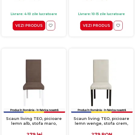
Livrare: 4-10 zile lucratoare
Livrare: 10-15 zile lucratoare
VEZI PRODUS
VEZI PRODUS
Scaun living TEO, picioare
Scaun living TEO, picioare
lemn alb, stofa maro,
lemn wenge, stofa crem,
46x60x98 cm
46x60x98 cm
279 lei
279 RON