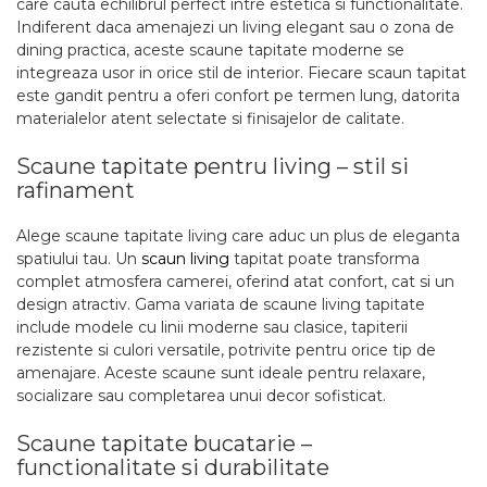
care cauta echilibrul perfect intre estetica si functionalitate.
Indiferent daca amenajezi un living elegant sau o zona de
dining practica, aceste scaune tapitate moderne se
integreaza usor in orice stil de interior. Fiecare scaun tapitat
este gandit pentru a oferi confort pe termen lung, datorita
materialelor atent selectate si finisajelor de calitate.
Scaune tapitate pentru living – stil si
rafinament
Alege scaune tapitate living care aduc un plus de eleganta
spatiului tau. Un
scaun living
tapitat poate transforma
complet atmosfera camerei, oferind atat confort, cat si un
design atractiv. Gama variata de scaune living tapitate
include modele cu linii moderne sau clasice, tapiterii
rezistente si culori versatile, potrivite pentru orice tip de
amenajare. Aceste scaune sunt ideale pentru relaxare,
socializare sau completarea unui decor sofisticat.
Scaune tapitate bucatarie –
functionalitate si durabilitate