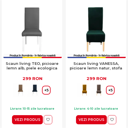
Scaun living TEO, picioare
Scaun living VANESSA,
lemn alb, piele ecologica
picioare lemn natur, stofa
gri, 46x60x98 cm
verde smarald, 47x60x110
cm
299 RON
299 RON
+5
+5
Livrare: 10-15 zile lucratoare
Livrare: 4-10 zile lucratoare
VEZI PRODUS
VEZI PRODUS