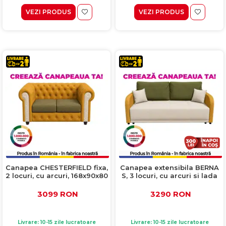
VEZI PRODUS
VEZI PRODUS
Canapea CHESTERFIELD fixa,
Canapea extensibila BERNA
2 locuri, cu arcuri, 168x90x80
S, 3 locuri, cu arcuri si lada
cm, Configurator 3D
depozitare, 210x110x90 cm,
Configurator 3D
3099 RON
3290 RON
Livrare: 10-15 zile lucratoare
Livrare: 10-15 zile lucratoare