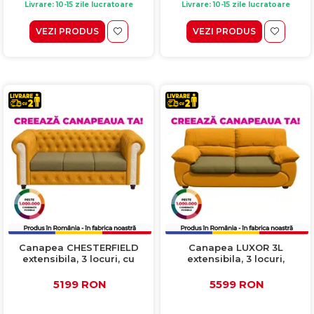
Livrare: 10-15 zile lucratoare
Livrare: 10-15 zile lucratoare
VEZI PRODUS
VEZI PRODUS
Canapea CHESTERFIELD
Canapea LUXOR 3L
extensibila, 3 locuri, cu
extensibila, 3 locuri,
arcuri, 205x90x80 cm,
215x95x95cm, Configurator
Configurator 3D
3D
5199 RON
5599 RON