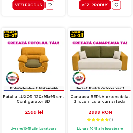
VEZI PRODUS
VEZI PRODUS
Fotoliu LUXOR, 120x95x95 cm,
Canapea BERNA extensibila,
Configurator 3D
3 locuri, cu arcuri si lada
depozitare, 238x108x77 cm,
Configurator 3D
2599 lei
2999 RON
(1)
Livrare: 10-15 zile lucratoare
Livrare: 10-15 zile lucratoare