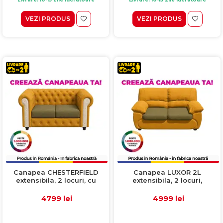
VEZI PRODUS
VEZI PRODUS
Canapea CHESTERFIELD
Canapea LUXOR 2L
extensibila, 2 locuri, cu
extensibila, 2 locuri,
arcuri, 168x90x80 cm,
171x95x95 cm, Configurator
Configurator 3D
3D
4799 lei
4999 lei