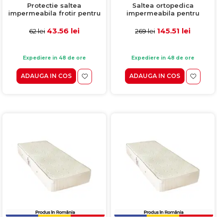
Protectie saltea
Saltea ortopedica
impermeabila frotir pentru
impermeabila pentru
saltea copii, 70x140, H 10 cm
bebelusi Fluturi, 70x140 cm,
H 10 cm
43.56 lei
145.51 lei
62 lei
269 lei
Expediere in 48 de ore
Expediere in 48 de ore
ADAUGA IN COS
ADAUGA IN COS