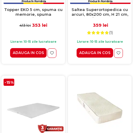
Topper EKO 5 cm, spuma cu
Saltea Superortopedica cu
memorie, spuma
arcuri, 80x200 cm, H 21 cm,
poliuretanica, 80x190 cm
fata vara/fata iarna, crem
353 lei
359 lei
413 lei
(1)
Livrare: 10-15 zile lucratoare
Livrare: 10-15 zile lucratoare
ADAUGA IN COS
ADAUGA IN COS
-15%