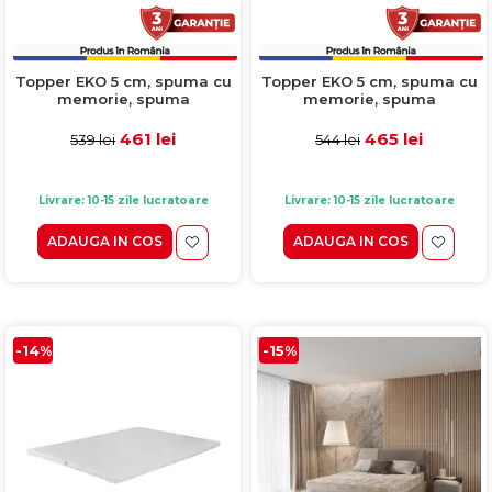
Topper EKO 5 cm, spuma cu
Topper EKO 5 cm, spuma cu
memorie, spuma
memorie, spuma
poliuretanica, 120x190 cm
poliuretanica, 100x200 cm
461 lei
465 lei
539 lei
544 lei
Livrare: 10-15 zile lucratoare
Livrare: 10-15 zile lucratoare
ADAUGA IN COS
ADAUGA IN COS
-14%
-15%