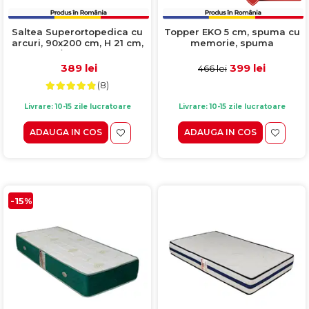
Saltea Superortopedica cu
Topper EKO 5 cm, spuma cu
arcuri, 90x200 cm, H 21 cm,
memorie, spuma
fata vara/fata iarna, crem
poliuretanica, 90x190 cm
389 lei
399 lei
466 lei
(8)
Livrare: 10-15 zile lucratoare
Livrare: 10-15 zile lucratoare
ADAUGA IN COS
ADAUGA IN COS
-15%