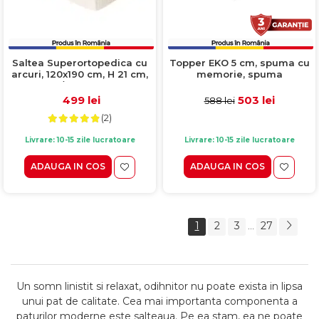
Saltea Superortopedica cu
Topper EKO 5 cm, spuma cu
arcuri, 120x190 cm, H 21 cm,
memorie, spuma
fata vara/fata iarna, crem
poliuretanica, 130x190 cm
499 lei
503 lei
588 lei
(2)
Livrare: 10-15 zile lucratoare
Livrare: 10-15 zile lucratoare
ADAUGA IN COS
ADAUGA IN COS
1
2
3
27
...
Un somn linistit si relaxat, odihnitor nu poate exista in lipsa
unui pat de calitate. Cea mai importanta componenta a
paturilor moderne este salteaua. Pe ea stam, ea ne poate