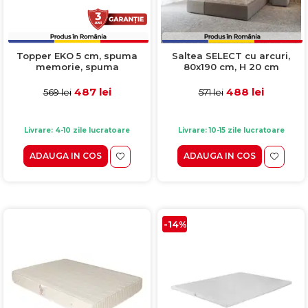
Topper EKO 5 cm, spuma
Saltea SELECT cu arcuri,
memorie, spuma
80x190 cm, H 20 cm
poliuretanica, 120x200 cm
487 lei
488 lei
569 lei
571 lei
Livrare: 4-10 zile lucratoare
Livrare: 10-15 zile lucratoare
ADAUGA IN COS
ADAUGA IN COS
-14%