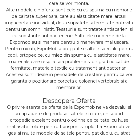
care se vor monta.
Alte modele din oferta sunt cele cu cu spuma cu memorie
de calitate superioara, care au elasticitate mare, arcuri
impachetate individual, doua suprafete si fermitate potrivita
pentru un somn linistit. Tesaturile sunt tratate antiacarieni si
cu substante antibacteriene. Saltelele moderne de la
Expomob au si manere pentru o manevrare mai usoara.
Pentru micuti, ExpoMob a pregatit si saltele speciale pentru
copii, ortopedice, cu miez din spuma cu elasticitate mare,
materiale care respira fara probleme si un grad ridicat de
fermitate, materiale textile cu tratament antibacterian.
Acestea sunt ideale in perioadele de crestere pentru ca vor
garanta o pozitionare corecta a coloanei vertebrale si a
membrelor.
Descopera Oferta
O privire atenta pe oferta de la Expomob ne va dezvalui si
un tip aparte de produse, saltelele rulate, un suport
ortopedic excelent pentru o odihna de calitate, cu huse
matlasate, rolate pentru transport simplu. La Expomob vei
gasi si multe modele de saltele pentru pat dublu, cu strat