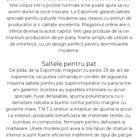
tine corpul intr-o pozitie normala si ne poate ajuta sa nu
avem dureri la orice miscare. La Expomob gasesti saltele
speciale pentru paturile moderne sau clasice, cu preturi de
producator si o calitate excelenta. Magazinul online are o
oferta diversa la acest capitol. Veti gasi produse de la cei
mai buni producatori de pe piata, foarte simplu de utilizat si
de intretinut, cu un design perfect pentru dormitoarele
moderne.
Saltele pentru pat
De pilda, de la Expomob, magazin cu peste 29 de ani de
experienta, vei putea comanda in conditii de siguranta
maxima saltele pentru pat superortopedice cu pana la trei
ani garantie. Acestea au suprafata interioara cu arcuri
speciale, huse detasabile, spuma poliuretanica cu o
densitate ridicata si burete contur pentru margine cu
grosime mare, T.N.T 2 straturi si intarituri de spuma la arcuri.
La exterior, produsele beneficiaza de materiale textile, cu
bumbac in compozitie, fermoare pentru dehusare si
matlasare. Unele modele pot avea si trei tipuri de straturi la
interior si sunt foarte eficiente indiferent de tipul de pat pe