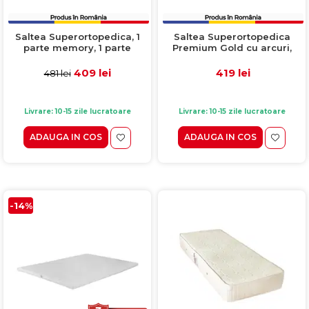
Saltea Superortopedica, 1
Saltea Superortopedica
parte memory, 1 parte
Premium Gold cu arcuri,
arcuri, 60x120 cm, H 27 cm,
60x120 cm, H 25 cm, fata
alb
vara/fata iarna
409 lei
419 lei
481 lei
Livrare: 10-15 zile lucratoare
Livrare: 10-15 zile lucratoare
ADAUGA IN COS
ADAUGA IN COS
-14%