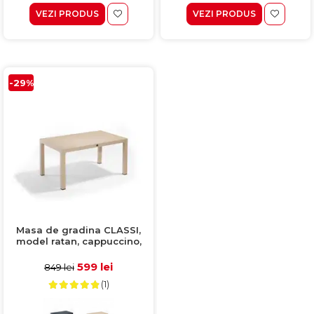
VEZI PRODUS
VEZI PRODUS
-29%
Masa de gradina CLASSI,
model ratan, cappuccino,
90x150 cm
599 lei
849 lei
(1)