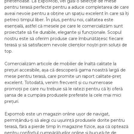
prietenoase. La ExpoMob, vei găsi o selecție de mese
pentru terasă perfecte pentru a aduce completarea de care
aveai nevoie pentru a obține un spațiu excelent în care să îți
petreci timpul liber. În plus, pentru noi, calitatea este
esențială, astfel că mesele pe care le comercializăm sunt
proiectate să fie durabile, elegante și funcționale. Scopul
nostru este să oferim produse care îmbunătățesc fiecare
terasă și să satisfacem nevoile clienților noștri prin soluții de
top.
Comercializăm articole de mobilier de înaltă calitate la
prețuri accesibile, așa că descoperă gama noastră largă de
mese pentru terasă, care promite un raport calitate-preț
excelent. Totodată, venim frecvent și cu numeroase
promoții pe care nu trebuie să le ratezi pentru că îți oferă
șansa de a cumpăra produsele preferate la cele mai mici
prețuri.
Expomob este un magazin online ușor de navigat,
permițându-ți să alegi cu ușurință produsele dorite pentru
terasă, fără a pierde timp în magazine fizice, așa că optează
pentru confortul cumpărăturilor online și bucură-te de