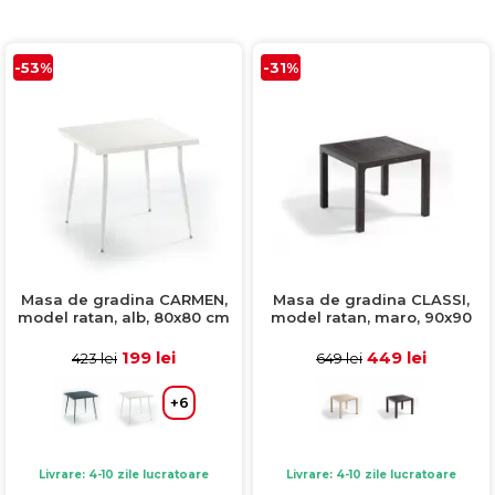
Comode TV
160x200
Colectia RIVA
Somiere PAL
Accesorii Mobila
140x200
Mese Living
Colectia TIFFANY
Curatare Si Protectie
90x200
-53%
-31%
Masute Cafea
Colectia KALE
Vezi toate
Scaune Living
Colectia TAIDA
Taburet Living
Colectia SANDO
Scaune Tapitate
Colectia MISA
Mese Si Scaune
Colectia PETRA
Curatare Si Protectie
Colectia BELISSIMO
Colectia HAMLET
Masa de gradina CARMEN,
Masa de gradina CLASSI,
model ratan, alb, 80x80 cm
model ratan, maro, 90x90
Colectia HORIZON
cm
199 lei
449 lei
423 lei
649 lei
Colectia COMO
Colectia BELLA
+6
Livrare: 4-10 zile lucratoare
Livrare: 4-10 zile lucratoare