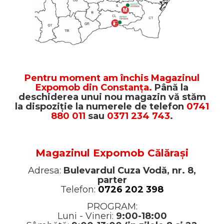
Comode TV
160x200
Colectia RIVA
Somiere PAL
Accesorii Mobila
140x200
Mese Living
Colectia TIFFANY
Curatare Si Protectie
90x200
Masute Cafea
Colectia KALE
Vezi toate
Scaune Living
Colectia TAIDA
Taburet Living
Colectia SANDO
Pentru moment am închis Magazinul
Scaune Tapitate
Expomob din Constanța.
Până la
Colectia MISA
deschiderea unui nou magazin vă stăm
Mese Si Scaune
Colectia PETRA
la dispoziție la numerele de telefon
0741
Curatare Si Protectie
880 011
sau
0371 234 743
.
Colectia BELISSIMO
Colectia HAMLET
Colectia HORIZON
Magazinul Expomob Călărași
Colectia COMO
Adresa:
Bulevardul Cuza Vodă, nr. 8,
parter
Colectia BELLA
Telefon:
0726 202 398
PROGRAM:
Luni - Vineri:
9:00-18:00