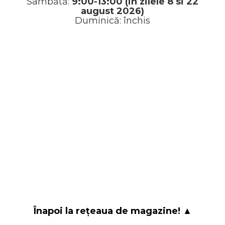
Sâmbătă:
9:00-13:00 (in zilele 8 si 22
august 2026)
Duminică: închis
Înapoi la rețeaua de magazine!
▲