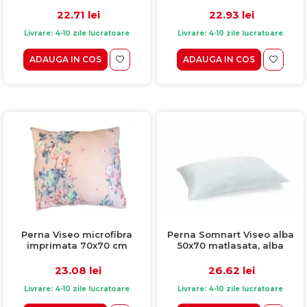
lavabila la masina de spalat
cm
la 60 de grade
22.93 lei
22.71 lei
Livrare: 4-10 zile lucratoare
Livrare: 4-10 zile lucratoare
ADAUGA IN COS
ADAUGA IN COS
Perna Somnart Viseo alba
Perna Viseo microfibra
50x70 matlasata, alba
imprimata 70x70 cm
26.62 lei
23.08 lei
Livrare: 4-10 zile lucratoare
Livrare: 4-10 zile lucratoare