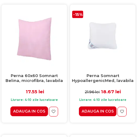
-15%
Perna 60x60 Somnart
Perna Somnart
Belina, microfibra, lavabila
HypoallergenicMed, lavabila
la masina, vidata, Roz
la 95°C - 40 x 40 cm
17.55 lei
18.67 lei
21.96 lei
Livrare: 4-10 zile lucratoare
Livrare: 4-10 zile lucratoare
ADAUGA IN COS
ADAUGA IN COS