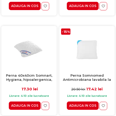
ADAUGA IN COS
ADAUGA IN COS
-15%
Perna 40x40cm Somnart,
Perna Somnomed
Hygiena, hipoalergenica,
Antimicrobiana lavabila la
bilute Superball, 100% fibra
95°C - 40 x 40 cm, vidata
poliester
17.30 lei
17.42 lei
20.50 lei
Livrare: 4-10 zile lucratoare
Livrare: 4-10 zile lucratoare
ADAUGA IN COS
ADAUGA IN COS