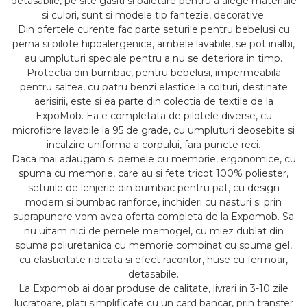
detasabile, pe site gasiti si paletare pentru a alege materiale
si culori, sunt si modele tip fantezie, decorative.
Din ofertele curente fac parte seturile pentru bebelusi cu
perna si pilote hipoalergenice, ambele lavabile, se pot inalbi,
au umpluturi speciale pentru a nu se deteriora in timp.
Protectia din bumbac, pentru bebelusi, impermeabila
pentru saltea, cu patru benzi elastice la colturi, destinate
aerisirii, este si ea parte din colectia de textile de la
ExpoMob. Ea e completata de pilotele diverse, cu
microfibre lavabile la 95 de grade, cu umpluturi deosebite si
incalzire uniforma a corpului, fara puncte reci.
Daca mai adaugam si pernele cu memorie, ergonomice, cu
spuma cu memorie, care au si fete tricot 100% poliester,
seturile de lenjerie din bumbac pentru pat, cu design
modern si bumbac ranforce, inchideri cu nasturi si prin
suprapunere vom avea oferta completa de la Expomob. Sa
nu uitam nici de pernele memogel, cu miez dublat din
spuma poliuretanica cu memorie combinat cu spuma gel,
cu elasticitate ridicata si efect racoritor, huse cu fermoar,
detasabile.
La Expomob ai doar produse de calitate, livrari in 3-10 zile
lucratoare, plati simplificate cu un card bancar, prin transfer