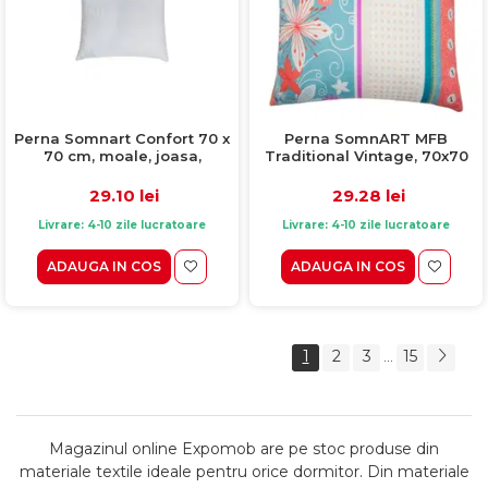
Perna Somnart Confort 70 x
Perna SomnART MFB
70 cm, moale, joasa,
Traditional Vintage, 70x70
matlasata, lavabila la
cm, microfibra
masina de spalat la 60 de
29.10 lei
29.28 lei
grade
Livrare: 4-10 zile lucratoare
Livrare: 4-10 zile lucratoare
ADAUGA IN COS
ADAUGA IN COS
1
2
3
15
...
Magazinul online Expomob are pe stoc produse din
materiale textile ideale pentru orice dormitor. Din materiale