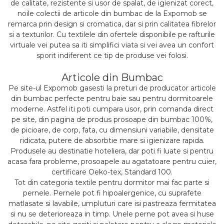
de calitate, rezistente si usor de spalat, de igienizat corect,
noile colectii de articole din bumbac de la Expomob se
remarca prin design si cromatica, dar si prin calitatea fibrelor
si a texturilor. Cu textilele din ofertele disponibile pe rafturile
virtuale vei putea sa iti simplifici viata si vei avea un confort
sporit indiferent ce tip de produse vei folosi.
Articole din Bumbac
Pe site-ul Expomob gasesti la preturi de producator articole
din bumbac perfecte pentru baie sau pentru dormitoarele
moderne. Astfel iti poti cumpara usor, prin comanda direct
pe site, din pagina de produs prosoape din bumbac 100%,
de picioare, de corp, fata, cu dimensiuni variabile, densitate
ridicata, putere de absorbtie mare si igienizare rapida.
Produsele au destinatie hoteliera, dar poti fi luate si pentru
acasa fara probleme, prosoapele au agatatoare pentru cuier,
certificare Oeko-tex, Standard 100.
Tot din categoria textile pentru dormitor mai fac parte si
pernele. Pernele pot fi hipoalergenice, cu suprafete
matlasate si lavabile, umpluturi care isi pastreaza fermitatea
si nu se deterioreaza in timp. Unele perne pot avea si huse