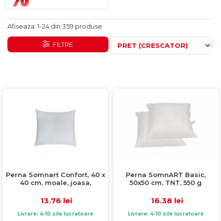
Comode TV
160x200
Colectia RIVA
Somiere PAL
Accesorii Mobila
140x200
Mese Living
Colectia TIFFANY
Curatare Si Protectie
90x200
Afiseaza:
1-
24
din
359
produse
Masute Cafea
Colectia KALE
Vezi toate
FILTRE
Scaune Living
Colectia TAIDA
Taburet Living
Colectia SANDO
Scaune Tapitate
Colectia MISA
Mese Si Scaune
Colectia PETRA
Curatare Si Protectie
Colectia BELISSIMO
Colectia HAMLET
Colectia HORIZON
Colectia COMO
Perna Somnart Confort, 40 x
Perna SomnART Basic,
Colectia BELLA
40 cm, moale, joasa,
50x50 cm, TNT, 550 g
matlasata, lavabila la
masina de spalat la 60 de
13.76 lei
16.38 lei
grade
Livrare: 4-10 zile lucratoare
Livrare: 4-10 zile lucratoare