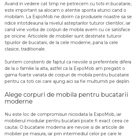
Avand in vedere cat timp ne petrecem cu totii in bucatarie,
este important sa alocam o atentie sporita atunci cand o
mobilam. La ExpoMob ne dorim ca produsele noastre sa se
ridice intotdeauna la nivelul asteptarilor tuturor clientilor, iar
cand vine vorba de corpuri de mobila avem cu ce satisface
pe oricine. Articolele de mobilier sunt destinate tuturor
tipurilor de bucatarii, de la cele moderne, pana la cele
clasice, traditionale.
Suntem constienti de faptul ca nevoile si preferintele difera
de la o familie la alta, astfel ca la ExpoMob am pregatit o
gama foarte variata de corpuri de mobila pentru bucatarie
pentru ca toti cei care ajung aici sa fie multumiti pe deplin.
Alege corpuri de mobila pentru bucatarii
moderne
Nu este loc de compromisuri niciodata la ExpoMob, iar
mobilierul modular pentru bucatarii poate fi exact ceea ce
cautai. O bucatarie moderna are nevoie si de articole de
mobilier pe masura, iar prin intermediul celor pe care le