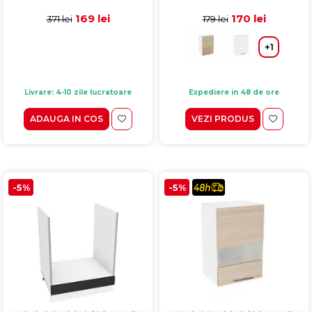
stejar sanremo, 60 cm
40x30x60 cm
169 lei
170 lei
371 lei
179 lei
+1
Livrare: 4-10 zile lucratoare
Expediere in 48 de ore
ADAUGA IN COS
VEZI PRODUS
-5%
-5%