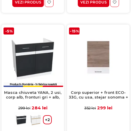
VEZI PRODUS
VEZI PRODUS
-5%
-15%
Masca chiuveta YANA, 2 usi,
Corp superior + front ECO-
corp alb, fronturi gri + alb,
33G, cu usa, stejar sonoma +
80x50x77 cm
alb lucios + stejar sanremo,
50x32x72 cm
284 lei
299 lei
299 lei
352 lei
+2