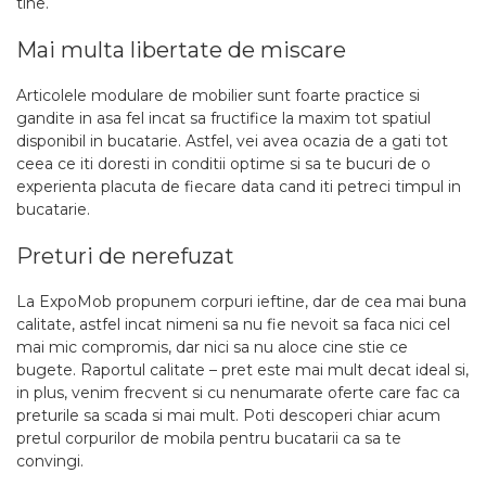
tine.
Mai multa libertate de miscare
Articolele modulare de mobilier sunt foarte practice si
gandite in asa fel incat sa fructifice la maxim tot spatiul
disponibil in bucatarie. Astfel, vei avea ocazia de a gati tot
ceea ce iti doresti in conditii optime si sa te bucuri de o
experienta placuta de fiecare data cand iti petreci timpul in
bucatarie.
Preturi de nerefuzat
La ExpoMob propunem corpuri ieftine, dar de cea mai buna
calitate, astfel incat nimeni sa nu fie nevoit sa faca nici cel
mai mic compromis, dar nici sa nu aloce cine stie ce
bugete. Raportul calitate – pret este mai mult decat ideal si,
in plus, venim frecvent si cu nenumarate oferte care fac ca
preturile sa scada si mai mult. Poti descoperi chiar acum
pretul corpurilor de mobila pentru bucatarii ca sa te
convingi.