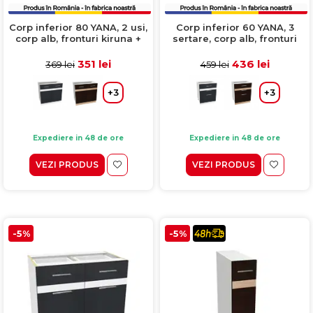
Corp inferior 80 YANA, 2 usi,
Corp inferior 60 YANA, 3
corp alb, fronturi kiruna +
sertare, corp alb, fronturi
alb, 80x50x77 cm
kiruna + alb, 60x50x77 cm
351 lei
436 lei
369 lei
459 lei
+3
+3
Expediere in 48 de ore
Expediere in 48 de ore
VEZI PRODUS
VEZI PRODUS
-5%
-5%