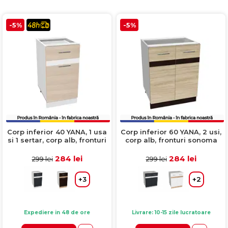
-5%
-5%
Corp inferior 40 YANA, 1 usa
Corp inferior 60 YANA, 2 usi,
si 1 sertar, corp alb, fronturi
corp alb, fronturi sonoma
kiruna + alb, 40x50x77 cm
deschis + sonoma inchis,
60x50x77 cm
284 lei
284 lei
299 lei
299 lei
+3
+2
Expediere in 48 de ore
Livrare: 10-15 zile lucratoare