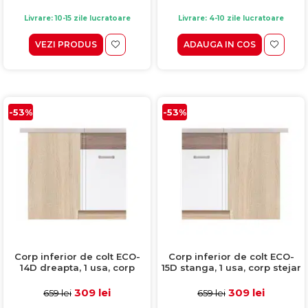
Livrare: 10-15 zile lucratoare
Livrare: 4-10 zile lucratoare
VEZI PRODUS
ADAUGA IN COS
-53%
-53%
Corp inferior de colt ECO-
Corp inferior de colt ECO-
14D dreapta, 1 usa, corp
15D stanga, 1 usa, corp stejar
stejar sonoma, fronturi alb
sonoma, fronturi alb lucios +
lucios + stejar sanremo,
stejar sanremo, 100x70x82
309 lei
309 lei
659 lei
659 lei
100x70x82 cm
cm