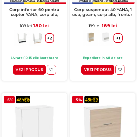
Corp inferior 60 pentru
Corp suspendat 40 YANA, 1
cuptor YANA, corp alb,
usa, geam, corp alb, fronturi
fronturi sonoma gri + alb,
kiruna, 40x30x60 cm
60x50x77 cm
180 lei
189 lei
189 lei
199 lei
+2
+1
Livrare: 10-15 zile lucratoare
Expediere in 48 de ore
VEZI PRODUS
VEZI PRODUS
-5%
-5%