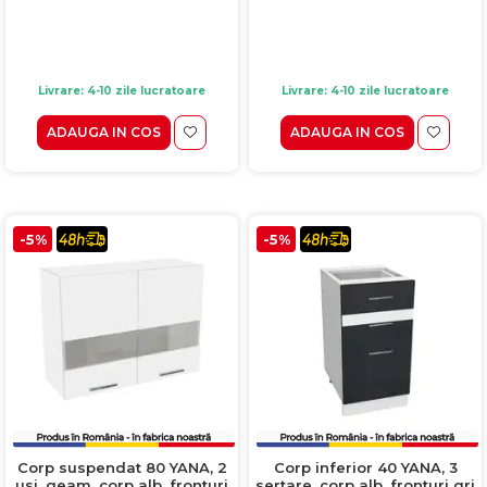
Livrare: 4-10 zile lucratoare
Livrare: 4-10 zile lucratoare
ADAUGA IN COS
ADAUGA IN COS
-5%
-5%
Corp suspendat 80 YANA, 2
Corp inferior 40 YANA, 3
usi, geam, corp alb, fronturi
sertare, corp alb, fronturi gri