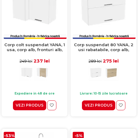
Corp colt suspendat YANA, 1
Corp suspendat 80 YANA, 2
usa, corp alb, fronturi alb,
usi rabatabile, corp alb,
70x40x60 cm
fronturi alb, 80x30x60 cm
237 lei
275 lei
249 lei
289 lei
Expediere in 48 de ore
Livrare: 10-15 zile lucratoare
VEZI PRODUS
VEZI PRODUS
-53%
-5%