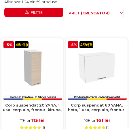
Comode TV
160x200
Afiseaza:
1-
24
din
59
produse
Colectia RIVA
Somiere PAL
Accesorii Mobila
140x200
Mese Living
FILTRE
Colectia TIFFANY
Curatare Si Protectie
90x200
Masute Cafea
Colectia KALE
Vezi toate
Scaune Living
Colectia TAIDA
Taburet Living
Colectia SANDO
-5%
-5%
Scaune Tapitate
Colectia MISA
Mese Si Scaune
Colectia PETRA
Curatare Si Protectie
Colectia BELISSIMO
Colectia HAMLET
Colectia HORIZON
Colectia COMO
Colectia BELLA
Corp suspendat 20 YANA, 1
Corp suspendat 60 YANA,
usa, corp alb, fronturi kiruna,
hota, 1 usa, corp alb, fronturi
23x30x60 cm
alb, 60x30x45 cm
113 lei
161 lei
119 lei
169 lei
(1)
(1)