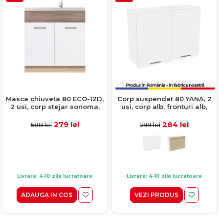
Masca chiuveta 80 ECO-12D,
Corp suspendat 80 YANA, 2
2 usi, corp stejar sonoma,
usi, corp alb, fronturi alb,
fronturi alb lucios + stejar
80x30x60 cm
sanremo, 80x51x82 cm
279 lei
284 lei
588 lei
299 lei
Livrare: 4-10 zile lucratoare
Livrare: 4-10 zile lucratoare
ADAUGA IN COS
VEZI PRODUS