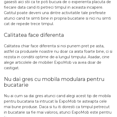
gasesti aici stii ca te poti bucura de o experienta placuta de
fiecare data cand iti petreci timpul in aceasta incapere.
Gatitul poate deveni una dintre activitatile tale preferate
atunci cand te simti bine in propria bucatarie si nici nu simti
cat de repede trece timpul.
Calitatea face diferenta
Calitatea chiar face diferenta si noi punem pret pe asta,
astfel ca produsele noastre nu doar ca arata foarte bine, ci si
rezista in conditii optime de-a lungul timpului. Asadar, cine
alege articolele de mobilier ExpoMob va avea doar de
castigat.
Nu dai gres cu mobila modulara pentru
bucatarie
Nu ai cum sa dai gres atunci cand alegi acest tip de mobila
pentru bucataria ta intrucat la ExpoMob te asteapta cele
mai bune produse. Daca si tu iti doresti ca timpul petrecut
in bucatarie sa fie mai valoros, atunci ExpoMob este pentru