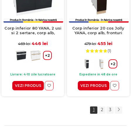
Corp inferior 80 YANA, 2 usi
Corp inferior 20 cos Jolly
si 2 sertare, corp alb,
YANA, corp alb, fronturi
fronturi gri + alb, 80x50x77
sonoma inchis + sonoma
cm
deschis, 20x50x77 cm
446 lei
455 lei
469 lei
479 lei
(1)
+2
+2
Livrare: 4-10 zile lucratoare
Expediere in 48 de ore
VEZI PRODUS
VEZI PRODUS
1
2
3