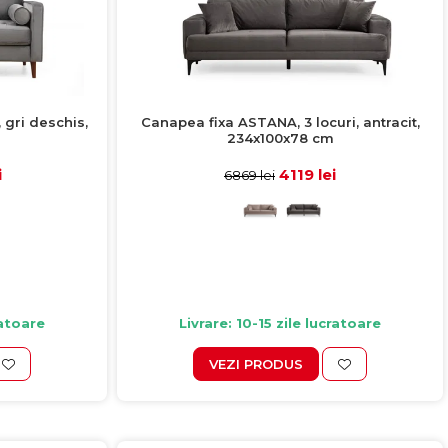
 gri deschis,
Canapea fixa ASTANA, 3 locuri, antracit,
234x100x78 cm
i
4119 lei
6869 lei
ratoare
Livrare: 10-15 zile lucratoare
VEZI PRODUS