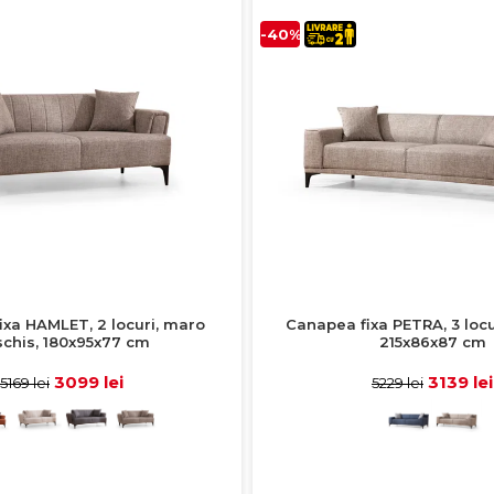
-40%
ixa HAMLET, 2 locuri, maro
Canapea fixa PETRA, 3 locur
chis, 180x95x77 cm
215x86x87 cm
3099 lei
3139 lei
5169 lei
5229 lei