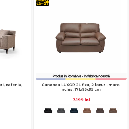
i, cafeniu,
Canapea LUXOR 2L fixa, 2 locuri, maro
inchis, 171x95x95 cm
3199 lei