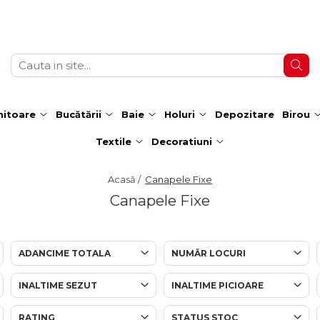
itoare
Bucătării
Baie
Holuri
Depozitare
Birou
Textile
Decoratiuni
Acasă /
Canapele Fixe
Canapele Fixe
ADANCIME TOTALA
NUMĂR LOCURI
INALTIME SEZUT
INALTIME PICIOARE
RATING
STATUS STOC