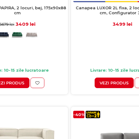
APIRA, 2 locuri, bej, 175x90x88
Canapea LUXOR 2L fixa, 2 loc
cm
cm, Configurator
3409 lei
3499 lei
5679 lei
e: 10-15 zile lucratoare
Livrare: 10-15 zile luc
EZI PRODUS
VEZI PRODUS
-40%