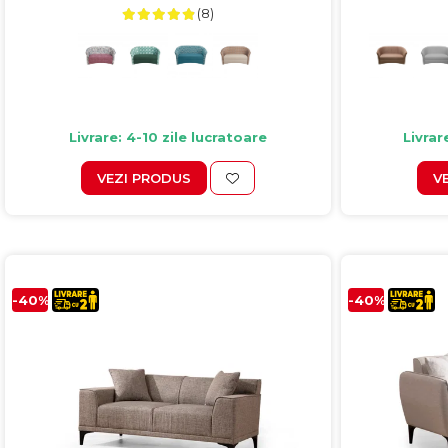
(8)
Colectia COMO
Colectia BELLA
Livrare: 4-10 zile lucratoare
Livrar
VEZI PRODUS
V
-40%
-40%