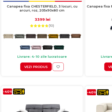
Canapea fixa CHESTERFIELD, 3 locuri, cu
Canapea fixa P
arcuri, roz, 205x90x80 cm
3399 lei
(10)
Livrare: 4-10 zile lucratoare
Livrar
VEZI PRODUS
V
-40%
-40%