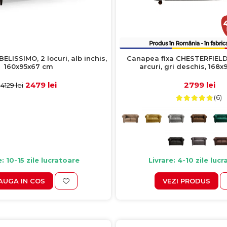
ELISSIMO, 2 locuri, alb inchis,
Canapea fixa CHESTERFIELD, 
160x95x67 cm
arcuri, gri deschis, 168
2479 lei
2799 lei
4129 lei
(6)
e: 10-15 zile lucratoare
Livrare: 4-10 zile luc
AUGA IN COS
VEZI PRODUS