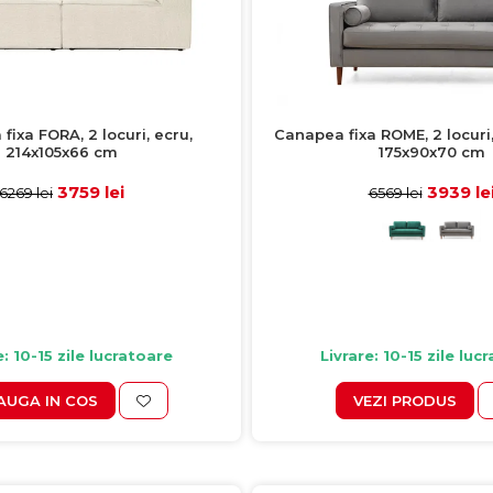
fixa FORA, 2 locuri, ecru,
Canapea fixa ROME, 2 locuri,
214x105x66 cm
175x90x70 cm
3759 lei
3939 le
6269 lei
6569 lei
e: 10-15 zile lucratoare
Livrare: 10-15 zile luc
AUGA IN COS
VEZI PRODUS