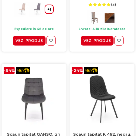
(3)
+1
Expediere in 48 de ore
Livrare: 4-10 zile lucratoare
VEZI PRODUS
VEZI PRODUS
-34%
-24%
Scaun tapitat GANSO, gri,
Scaun tapitat K 462, negru,