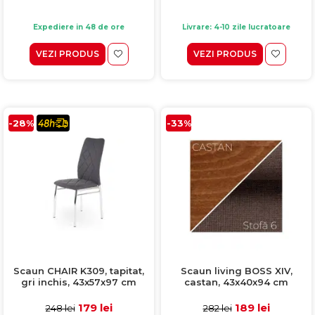
Expediere in 48 de ore
Livrare: 4-10 zile lucratoare
VEZI PRODUS
VEZI PRODUS
-28%
-33%
Scaun CHAIR K309, tapitat,
Scaun living BOSS XIV,
gri inchis, 43x57x97 cm
castan, 43x40x94 cm
179 lei
189 lei
248 lei
282 lei