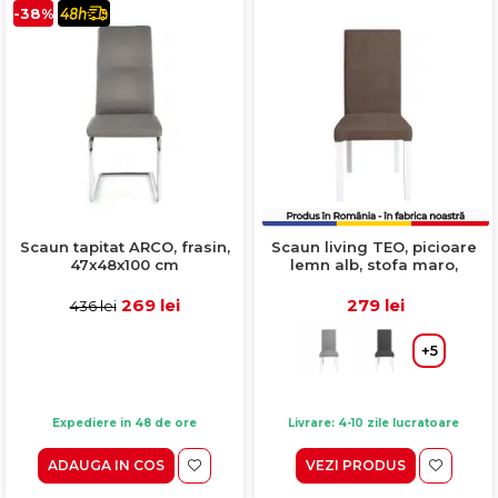
-38%
Scaun tapitat ARCO, frasin,
Scaun living TEO, picioare
47x48x100 cm
lemn alb, stofa maro,
46x60x98 cm
269 lei
279 lei
436 lei
+5
Expediere in 48 de ore
Livrare: 4-10 zile lucratoare
ADAUGA IN COS
VEZI PRODUS