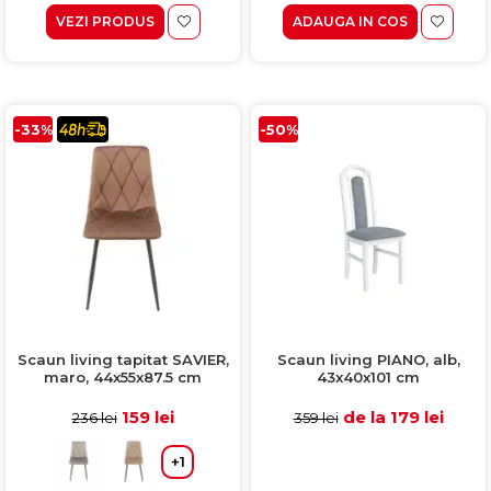
VEZI PRODUS
ADAUGA IN COS
-33%
-50%
Scaun living tapitat SAVIER,
Scaun living PIANO, alb,
maro, 44x55x87.5 cm
43x40x101 cm
159 lei
de la 179 lei
236 lei
359 lei
+1