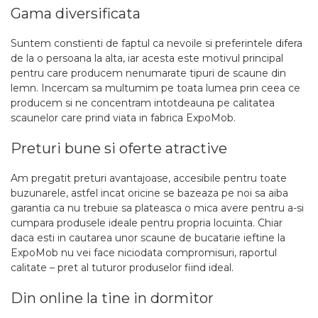
Gama diversificata
Suntem constienti de faptul ca nevoile si preferintele difera
de la o persoana la alta, iar acesta este motivul principal
pentru care producem nenumarate tipuri de scaune din
lemn. Incercam sa multumim pe toata lumea prin ceea ce
producem si ne concentram intotdeauna pe calitatea
scaunelor care prind viata in fabrica ExpoMob.
Preturi bune si oferte atractive
Am pregatit preturi avantajoase, accesibile pentru toate
buzunarele, astfel incat oricine se bazeaza pe noi sa aiba
garantia ca nu trebuie sa plateasca o mica avere pentru a-si
cumpara produsele ideale pentru propria locuinta. Chiar
daca esti in cautarea unor scaune de bucatarie ieftine la
ExpoMob nu vei face niciodata compromisuri, raportul
calitate – pret al tuturor produselor fiind ideal.
Din online la tine in dormitor