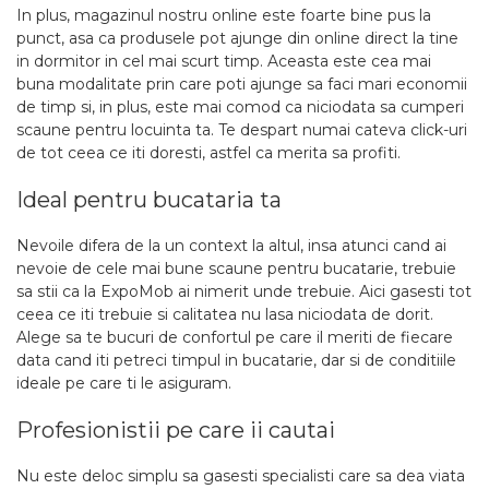
In plus, magazinul nostru online este foarte bine pus la
punct, asa ca produsele pot ajunge din online direct la tine
in dormitor in cel mai scurt timp. Aceasta este cea mai
buna modalitate prin care poti ajunge sa faci mari economii
de timp si, in plus, este mai comod ca niciodata sa cumperi
scaune pentru locuinta ta. Te despart numai cateva click-uri
de tot ceea ce iti doresti, astfel ca merita sa profiti.
Ideal pentru bucataria ta
Nevoile difera de la un context la altul, insa atunci cand ai
nevoie de cele mai bune scaune pentru bucatarie, trebuie
sa stii ca la ExpoMob ai nimerit unde trebuie. Aici gasesti tot
ceea ce iti trebuie si calitatea nu lasa niciodata de dorit.
Alege sa te bucuri de confortul pe care il meriti de fiecare
data cand iti petreci timpul in bucatarie, dar si de conditiile
ideale pe care ti le asiguram.
Profesionistii pe care ii cautai
Nu este deloc simplu sa gasesti specialisti care sa dea viata