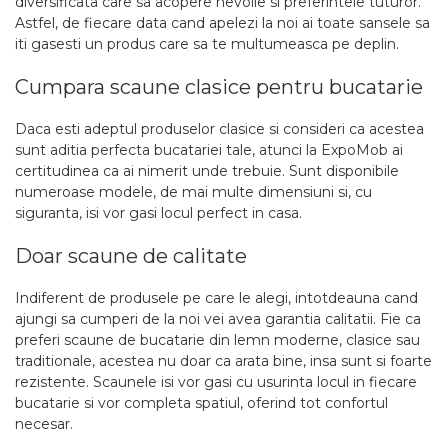
diversificata care sa acopere nevoile si preferintele tuturor.
Astfel, de fiecare data cand apelezi la noi ai toate sansele sa
iti gasesti un produs care sa te multumeasca pe deplin.
Cumpara scaune clasice pentru bucatarie
Daca esti adeptul produselor clasice si consideri ca acestea
sunt aditia perfecta bucatariei tale, atunci la ExpoMob ai
certitudinea ca ai nimerit unde trebuie. Sunt disponibile
numeroase modele, de mai multe dimensiuni si, cu
siguranta, isi vor gasi locul perfect in casa.
Doar scaune de calitate
Indiferent de produsele pe care le alegi, intotdeauna cand
ajungi sa cumperi de la noi vei avea garantia calitatii. Fie ca
preferi scaune de bucatarie din lemn moderne, clasice sau
traditionale, acestea nu doar ca arata bine, insa sunt si foarte
rezistente. Scaunele isi vor gasi cu usurinta locul in fiecare
bucatarie si vor completa spatiul, oferind tot confortul
necesar.