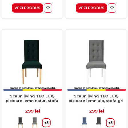
VEZI PRODUS
VEZI PRODUS
Scaun living TEO LUX,
Scaun living TEO LUX,
picioare lemn natur, stofa
picioare lemn alb, stofa gri
verde smarald, 46x60x98
deschis, 46x60x98 cm
cm
299 lei
299 lei
+5
+5