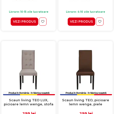
Livrare: 10-15 zile lucratoare
Livrare: 4-10 zile lucratoare
VEZI PRODUS
VEZI PRODUS
Scaun living TEO LUX,
Scaun living TEO, picioare
picioare lemn wenge, stofa
lemn wenge, piele
cappuccino, 46x60x98 cm
ecologica maro deschis,
46x60x98 cm
299 lei
299 lei