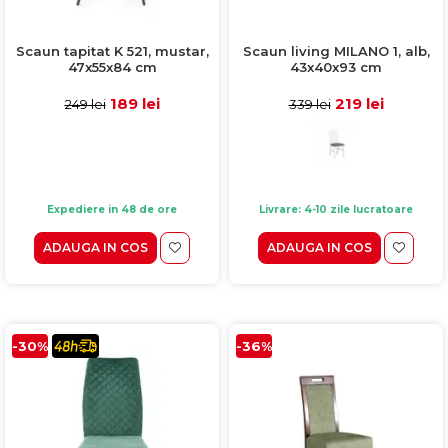
Scaun tapitat K 521, mustar,
Scaun living MILANO 1, alb,
47x55x84 cm
43x40x93 cm
189 lei
219 lei
249 lei
339 lei
Expediere in 48 de ore
Livrare: 4-10 zile lucratoare
ADAUGA IN COS
ADAUGA IN COS
-30%
-36%