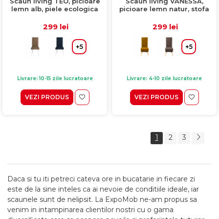
Scaun living TEO, picioare
Scaun living VANESSA,
lemn alb, piele ecologica
picioare lemn natur, stofa
gri, 46x60x98 cm
verde smarald, 47x60x110
cm
299 lei
299 lei
+5
+5
Livrare: 10-15 zile lucratoare
Livrare: 4-10 zile lucratoare
VEZI PRODUS
VEZI PRODUS
1
2
3
Daca si tu iti petreci cateva ore in bucatarie in fiecare zi
este de la sine inteles ca ai nevoie de conditiile ideale, iar
scaunele sunt de nelipsit. La ExpoMob ne-am propus sa
venim in intampinarea clientilor nostri cu o gama