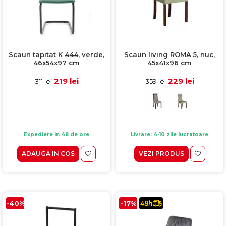
Scaun tapitat K 444, verde,
Scaun living ROMA 5, nuc,
46x54x97 cm
45x41x96 cm
219 lei
229 lei
311 lei
359 lei
Expediere in 48 de ore
Livrare: 4-10 zile lucratoare
ADAUGA IN COS
VEZI PRODUS
-40%
-17%