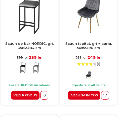
Scaun de bar NORDIC, gri,
Scaun tapitat, gri + auriu,
35x35x84 cm
50x55x90 cm
239 lei
249 lei
399 lei
299 lei
(1)
Livrare: 10-15 zile lucratoare
Expediere in 48 de ore
VEZI PRODUS
ADAUGA IN COS