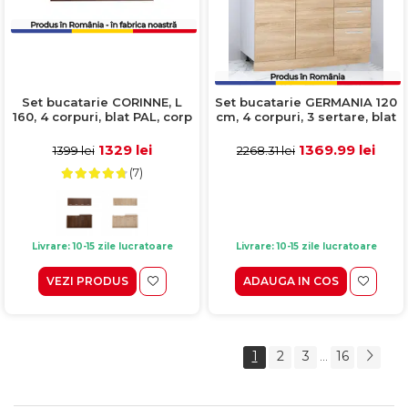
Set bucatarie CORINNE, L
Set bucatarie GERMANIA 120
160, 4 corpuri, blat PAL, corp
cm, 4 corpuri, 3 sertare, blat
alb, fronturi nuc
gros, sonoma + alb
1329 lei
1369.99 lei
1399 lei
2268.31 lei
(7)
Livrare: 10-15 zile lucratoare
Livrare: 10-15 zile lucratoare
VEZI PRODUS
ADAUGA IN COS
1
2
3
16
...