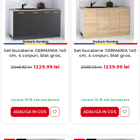
Set bucatarie GERMANIA 140
Set bucatarie GERMANIA 140
cm, 4 corpuri, blat gros,
cm, 4 corpuri, blat gros,
antracit + alb
sonoma + antracit
1229.99 lei
1239.99 lei
2046.92 lei
2065.05 lei
Livrare: 10-15 zile lucratoare
Livrare: 10-15 zile lucratoare
ADAUGA IN COS
ADAUGA IN COS