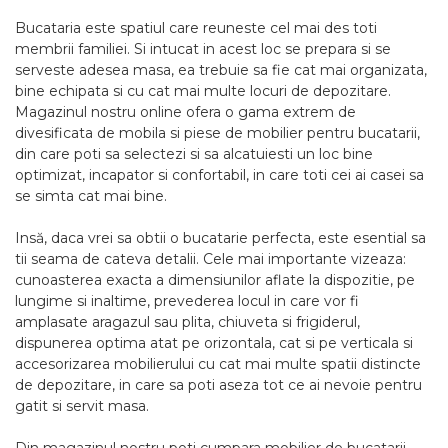
Bucataria este spatiul care reuneste cel mai des toti
membrii familiei. Si intucat in acest loc se prepara si se
serveste adesea masa, ea trebuie sa fie cat mai organizata,
bine echipata si cu cat mai multe locuri de depozitare.
Magazinul nostru online ofera o gama extrem de
divesificata de mobila si piese de mobilier pentru bucatarii,
din care poti sa selectezi si sa alcatuiesti un loc bine
optimizat, incapator si confortabil, in care toti cei ai casei sa
se simta cat mai bine.
Insă, daca vrei sa obtii o bucatarie perfecta, este esential sa
tii seama de cateva detalii. Cele mai importante vizeaza:
cunoasterea exacta a dimensiunilor aflate la dispozitie, pe
lungime si inaltime, prevederea locul in care vor fi
amplasate aragazul sau plita, chiuveta si frigiderul,
dispunerea optima atat pe orizontala, cat si pe verticala si
accesorizarea mobilierului cu cat mai multe spatii distincte
de depozitare, in care sa poti aseza tot ce ai nevoie pentru
gatit si servit masa.