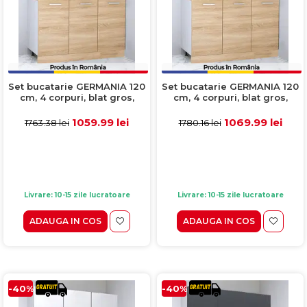
Set bucatarie GERMANIA 120
Set bucatarie GERMANIA 120
cm, 4 corpuri, blat gros,
cm, 4 corpuri, blat gros,
sonoma + alb
sonoma
1059.99 lei
1069.99 lei
1763.38 lei
1780.16 lei
Livrare: 10-15 zile lucratoare
Livrare: 10-15 zile lucratoare
ADAUGA IN COS
ADAUGA IN COS
-40%
-40%