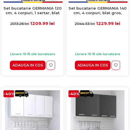
Set bucatarie GERMANIA 120
Set bucatarie GERMANIA 140
cm, 4 corpuri, 1 sertar, blat
cm, 4 corpuri, blat gros,
gros, sonoma + antracit
sonoma + alb
1209.99 lei
1229.99 lei
2013.26 lei
2044.33 lei
Livrare: 10-15 zile lucratoare
Livrare: 10-15 zile lucratoare
ADAUGA IN COS
ADAUGA IN COS
-40%
-40%