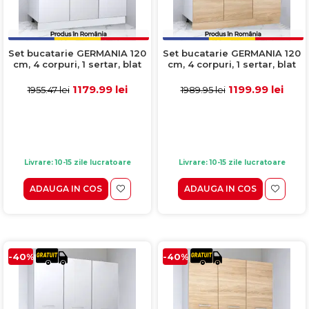
Set bucatarie GERMANIA 120
Set bucatarie GERMANIA 120
cm, 4 corpuri, 1 sertar, blat
cm, 4 corpuri, 1 sertar, blat
gros, alb
gros, sonoma + alb
1179.99 lei
1199.99 lei
1955.47 lei
1989.95 lei
Livrare: 10-15 zile lucratoare
Livrare: 10-15 zile lucratoare
ADAUGA IN COS
ADAUGA IN COS
-40%
-40%