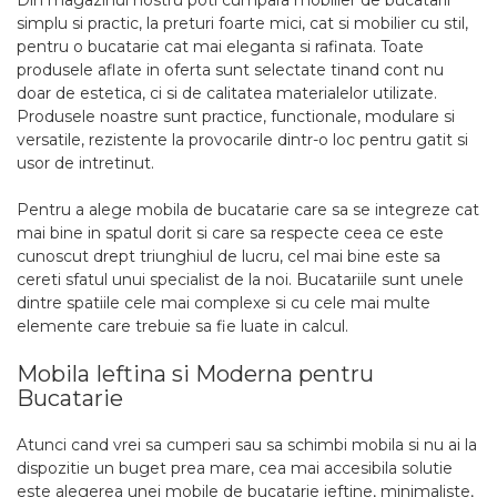
Din magazinul nostru poti cumpara mobilier de bucatarii
simplu si practic, la preturi foarte mici, cat si mobilier cu stil,
pentru o bucatarie cat mai eleganta si rafinata. Toate
produsele aflate in oferta sunt selectate tinand cont nu
doar de estetica, ci si de calitatea materialelor utilizate.
Produsele noastre sunt practice, functionale, modulare si
versatile, rezistente la provocarile dintr-o loc pentru gatit si
usor de intretinut.
Pentru a alege mobila de bucatarie care sa se integreze cat
mai bine in spatul dorit si care sa respecte ceea ce este
cunoscut drept triunghiul de lucru, cel mai bine este sa
cereti sfatul unui specialist de la noi. Bucatariile sunt unele
dintre spatiile cele mai complexe si cu cele mai multe
elemente care trebuie sa fie luate in calcul.
Mobila Ieftina si Moderna pentru
Bucatarie
Atunci cand vrei sa cumperi sau sa schimbi mobila si nu ai la
dispozitie un buget prea mare, cea mai accesibila solutie
este alegerea unei mobile de bucatarie ieftine, minimaliste,