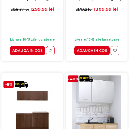
sonoma
antracit
1299.99 lei
1309.99 lei
2158.37 lei
2171.62 lei
Livrare: 10-15 zile lucratoare
Livrare: 10-15 zile lucratoare
ADAUGA IN COS
ADAUGA IN COS
-40%
-5%