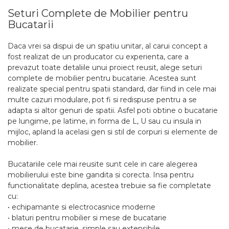
Seturi Complete de Mobilier pentru
Bucatarii
Daca vrei sa dispui de un spatiu unitar, al carui concept a
fost realizat de un producator cu experienta, care a
prevazut toate detaliile unui proiect reusit, alege seturi
complete de mobilier pentru bucatarie. Acestea sunt
realizate special pentru spatii standard, dar fiind in cele mai
multe cazuri modulare, pot fi si redispuse pentru a se
adapta si altor genuri de spatii. Asfel poti obtine o bucatarie
pe lungime, pe latime, in forma de L, U sau cu insula in
mijloc, apland la acelasi gen si stil de corpuri si elemente de
mobilier.
Bucatariile cele mai reusite sunt cele in care alegerea
mobilierului este bine gandita si corecta. Insa pentru
functionalitate deplina, acestea trebuie sa fie completate
cu:
• echipamante si electrocasnice moderne
• blaturi pentru mobilier si mese de bucatarie
• mese de bucatarie, simple sau extensibile