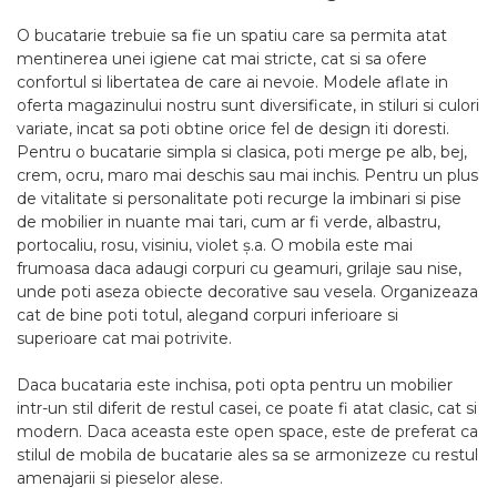
O bucatarie trebuie sa fie un spatiu care sa permita atat
mentinerea unei igiene cat mai stricte, cat si sa ofere
confortul si libertatea de care ai nevoie. Modele aflate in
oferta magazinului nostru sunt diversificate, in stiluri si culori
variate, incat sa poti obtine orice fel de design iti doresti.
Pentru o bucatarie simpla si clasica, poti merge pe alb, bej,
crem, ocru, maro mai deschis sau mai inchis. Pentru un plus
de vitalitate si personalitate poti recurge la imbinari si pise
de mobilier in nuante mai tari, cum ar fi verde, albastru,
portocaliu, rosu, visiniu, violet ș.a. O mobila este mai
frumoasa daca adaugi corpuri cu geamuri, grilaje sau nise,
unde poti aseza obiecte decorative sau vesela. Organizeaza
cat de bine poti totul, alegand corpuri inferioare si
superioare cat mai potrivite.
Daca bucataria este inchisa, poti opta pentru un mobilier
intr-un stil diferit de restul casei, ce poate fi atat clasic, cat si
modern. Daca aceasta este open space, este de preferat ca
stilul de mobila de bucatarie ales sa se armonizeze cu restul
amenajarii si pieselor alese.