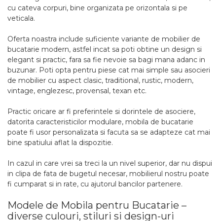
cu cateva corpuri, bine organizata pe orizontala si pe
veticala.
Oferta noastra include suficiente variante de mobilier de
bucatarie modern, astfel incat sa poti obtine un design si
elegant si practic, fara sa fie nevoie sa bagi mana adanc in
buzunar. Poti opta pentru piese cat mai simple sau asocieri
de mobilier cu aspect clasic, traditional, rustic, modern,
vintage, englezesc, provensal, texan etc.
Practic oricare ar fi preferintele si dorintele de asociere,
datorita caracteristicilor modulare, mobila de bucatarie
poate fi usor personalizata si facuta sa se adapteze cat mai
bine spatiului aflat la dispozitie.
In cazul in care vrei sa treci la un nivel superior, dar nu dispui
in clipa de fata de bugetul necesar, mobilierul nostru poate
fi cumparat si in rate, cu ajutorul bancilor partenere.
Modele de Mobila pentru Bucatarie –
diverse culouri, stiluri si design-uri