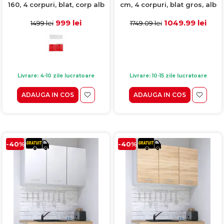
160, 4 corpuri, blat, corp alb
cm, 4 corpuri, blat gros, alb
lucios, fronturi alb lucios +
rosu
999 lei
1049.99 lei
1499 lei
1749.09 lei
Livrare: 4-10 zile lucratoare
Livrare: 10-15 zile lucratoare
ADAUGA IN COS
ADAUGA IN COS
-40%
-40%