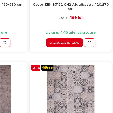
j, 150x230 cm
Covor ZEN B3122 CH2 A9, albastru, 120x170
cm
199 lei
263 lei
 ore
Livrare: 4-10 zile lucratoare
ADAUGA IN COS
-24%