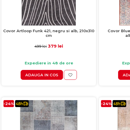
Covor Artloop Funk 421, negru si alb, 210x310
Covor Blues
cm
al
379 lei
499 lei
Expediere in 48 de ore
Exp
ADAUGA IN COS
AD
-24%
-24%