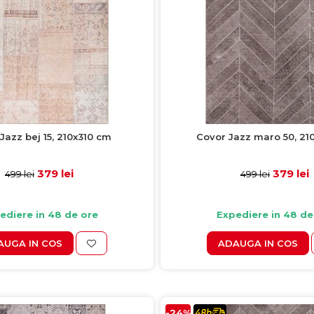
Jazz bej 15, 210x310 cm
Covor Jazz maro 50, 21
379 lei
379 lei
499 lei
499 lei
ediere in 48 de ore
Expediere in 48 de
AUGA IN COS
ADAUGA IN COS
-24%