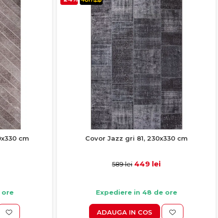
0x330 cm
Covor Jazz gri 81, 230x330 cm
449 lei
589 lei
 ore
Expediere in 48 de ore
ADAUGA IN COS