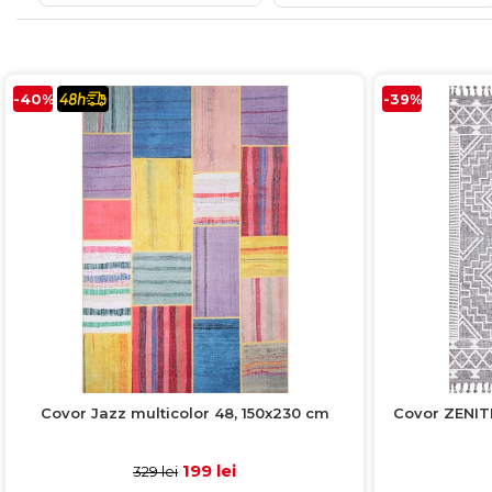
Colectia COMO
Colectia BELLA
-40%
-39%
Covor Jazz multicolor 48, 150x230 cm
Covor ZENITH
199 lei
329 lei