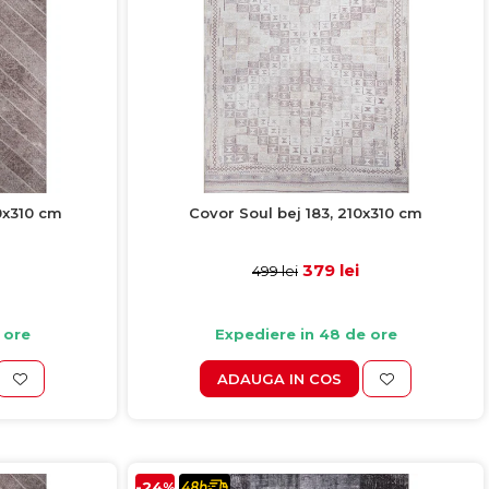
0x310 cm
Covor Soul bej 183, 210x310 cm
379 lei
499 lei
 ore
Expediere in 48 de ore
ADAUGA IN COS
-24%