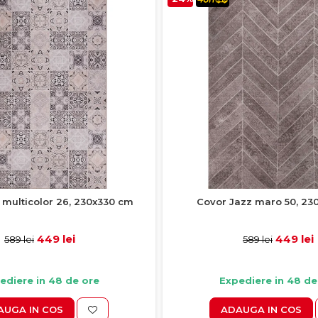
 multicolor 26, 230x330 cm
Covor Jazz maro 50, 23
449 lei
449 lei
589 lei
589 lei
ediere in 48 de ore
Expediere in 48 de
AUGA IN COS
ADAUGA IN COS