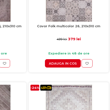
j, 210x310 cm
Covor Folk multicolor 26, 210x310 cm
379 lei
499 lei
 ore
Expediere in 48 de ore
ADAUGA IN COS
-24%