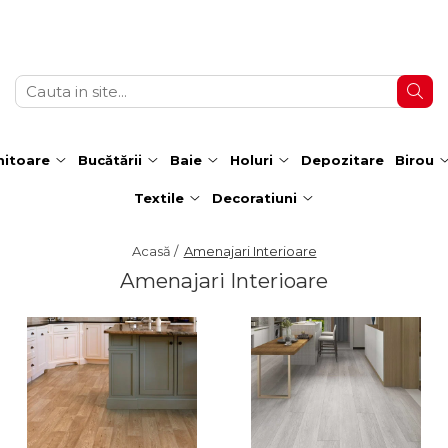
itoare
Bucătării
Baie
Holuri
Depozitare
Birou
Textile
Decoratiuni
Acasă /
Amenajari Interioare
Amenajari Interioare