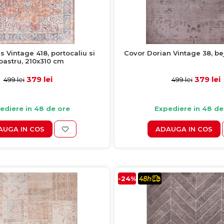
 Vintage 418, portocaliu si
Covor Dorian Vintage 38, be
bastru, 210x310 cm
379 lei
379 lei
499 lei
499 lei
ediere in 48 de ore
Expediere in 48 de
AUGA IN COS
ADAUGA IN COS
-24%