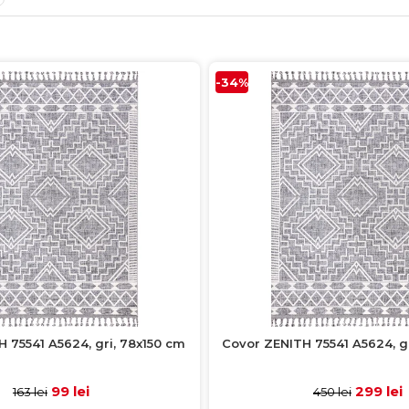
-34%
 75541 A5624, gri, 78x150 cm
Covor ZENITH 75541 A5624, gr
99 lei
299 lei
163 lei
450 lei