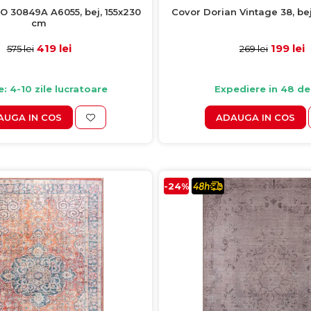
 30849A A6055, bej, 155x230
Covor Dorian Vintage 38, be
cm
419 lei
199 lei
575 lei
269 lei
e: 4-10 zile lucratoare
Expediere in 48 de
AUGA IN COS
ADAUGA IN COS
-24%