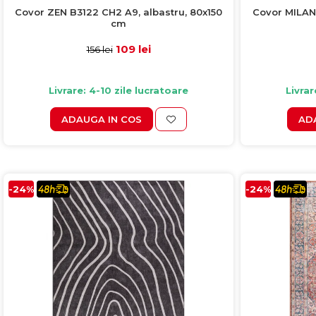
Covor ZEN B3122 CH2 A9, albastru, 80x150
Covor MILANO
cm
109 lei
156 lei
Livrare: 4-10 zile lucratoare
Livrar
ADAUGA IN COS
AD
-24%
-24%