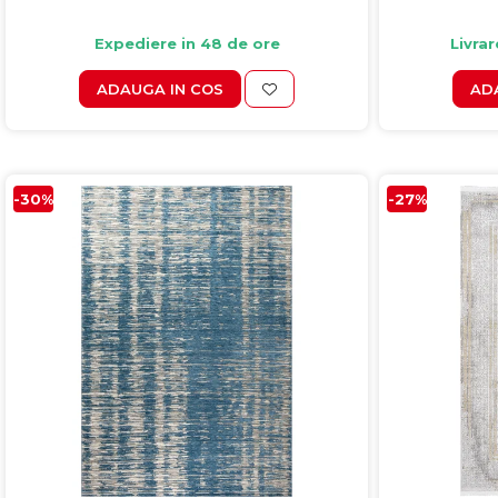
Expediere in 48 de ore
Livrar
ADAUGA IN COS
AD
-30%
-27%