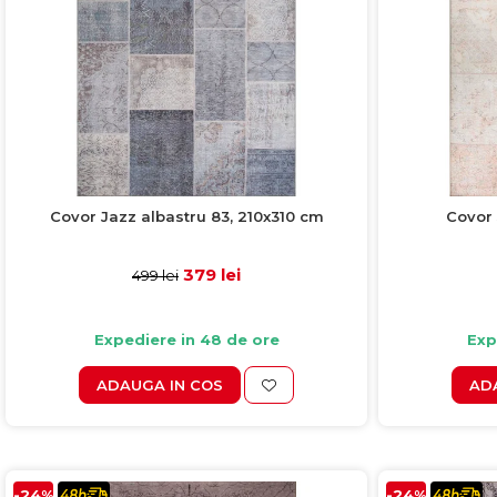
Covor Jazz albastru 83, 210x310 cm
Covor 
379 lei
499 lei
Expediere in 48 de ore
Exp
ADAUGA IN COS
AD
-24%
-24%