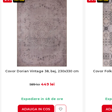
Covor Dorian Vintage 38, bej, 230x330 cm
Covor Folk
449 lei
589 lei
Expediere in 48 de ore
Exp
ADAUGA IN COS
AD