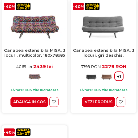
-40%
-40%
Canapea extensibila MISA, 3
Canapea extensibila MISA, 3
locuri, multicolor, 180x78x85
locuri, gri deschis,
cm
180x78x85 cm
2439 lei
2279 RON
4069 lei
3799 RON
+1
Livrare: 10-15 zile lucratoare
Livrare: 10-15 zile lucratoare
ADAUGA IN COS
VEZI PRODUS
-40%