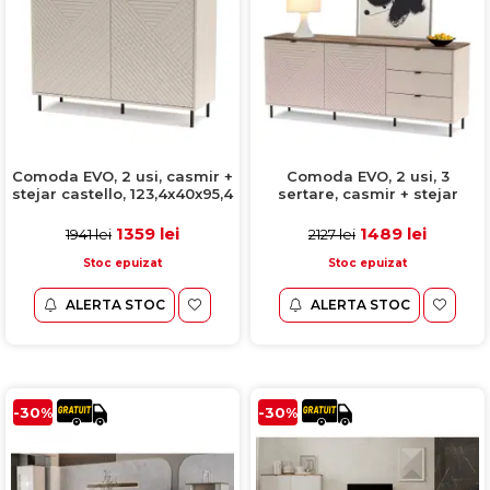
Comoda EVO, 2 usi, casmir +
Comoda EVO, 2 usi, 3
stejar castello, 123,4x40x95,4
sertare, casmir + stejar
cm
castello, 183,4x40x75,2 cm
1359 lei
1489 lei
1941 lei
2127 lei
Stoc epuizat
Stoc epuizat
ALERTA STOC
ALERTA STOC
-30%
-30%