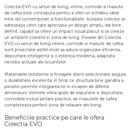
Colectia EVO cu seturi de living, vitrine, comode si masute
de cafea este conceputa pentru a oferi un echilibru ideal
intre stil contemporan si functionalitate. Aceasta colecție se
adreseaza celor care apreciaza un design simplu, dar bine
definit, capabil sa ofere un impact vizual placut si sa creeze
un ambient coerent in zona de living. Piesele din Colectia
EVO cu seturi de living vitrine, comode si masute de cafea
sunt proiectate astfel incat sa aduca organizare eficienta,
depozitare inteligenta si o estetica moderna, adaptata
nevoilor actuale ale locuintelor.
Materialele rezistente si finisajele atent selectionate asigura
o durabilitate excelenta, in timp ce structura bine gandita a
pieselor permite integrarea lor in incaperi de diferite
dimensiuni. Vitrinele ofera spatii de expunere si depozitare,
comodele includ sertare practice, iar masutele de cafea
completeaza perfect zona de relaxare din living.
Beneficiile practice pe care le ofera
Colectia EVO