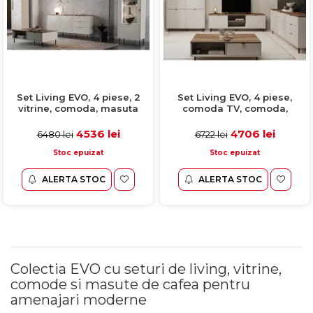
Set Living EVO, 4 piese, 2
Set Living EVO, 4 piese,
vitrine, comoda, masuta
comoda TV, comoda,
cafea, casmir + stejar
biblioteca, masuta cafea,
castello, 315x40x135 cm
casmir + stejar castello,
4536 lei
4706 lei
6480 lei
6722 lei
490,2x40x135,2 cm
Stoc epuizat
Stoc epuizat
ALERTA STOC
ALERTA STOC
Colectia EVO cu seturi de living, vitrine,
comode si masute de cafea pentru
amenajari moderne