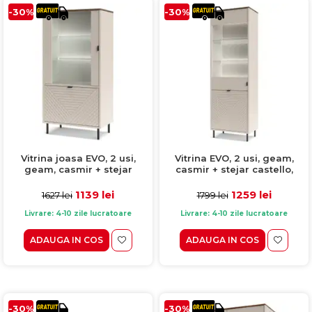
-30%
-30%
Vitrina joasa EVO, 2 usi,
Vitrina EVO, 2 usi, geam,
geam, casmir + stejar
casmir + stejar castello,
castello, 68,4x40x135,2 cm
63,4x40x194,6 cm
1139 lei
1259 lei
1627 lei
1799 lei
Livrare: 4-10 zile lucratoare
Livrare: 4-10 zile lucratoare
ADAUGA IN COS
ADAUGA IN COS
-30%
-30%