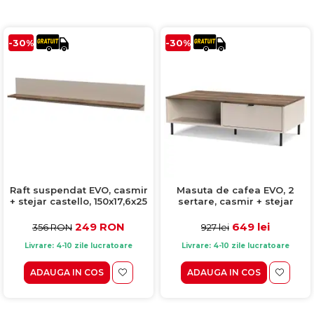
Comode TV
160x200
Colectia RIVA
Somiere PAL
Accesorii Mobila
140x200
Mese Living
Colectia TIFFANY
Curatare Si Protectie
90x200
-30%
-30%
Masute Cafea
Colectia KALE
Vezi toate
Scaune Living
Colectia TAIDA
Taburet Living
Colectia SANDO
Scaune Tapitate
Colectia MISA
Mese Si Scaune
Colectia PETRA
Curatare Si Protectie
Colectia BELISSIMO
Colectia HAMLET
Raft suspendat EVO, casmir
Masuta de cafea EVO, 2
+ stejar castello, 150x17,6x25
sertare, casmir + stejar
Colectia HORIZON
cm
castello, 110x60x37 cm
249 RON
649 lei
356 RON
927 lei
Colectia COMO
Livrare: 4-10 zile lucratoare
Livrare: 4-10 zile lucratoare
Colectia BELLA
ADAUGA IN COS
ADAUGA IN COS