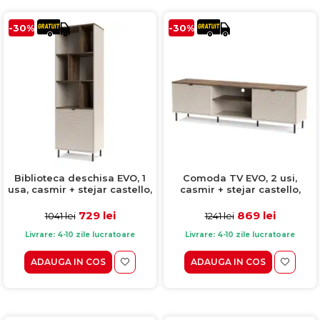
-30%
-30%
Biblioteca deschisa EVO, 1
Comoda TV EVO, 2 usi,
usa, casmir + stejar castello,
casmir + stejar castello,
63,4x40x194,6 cm
183,4x40x55,2 cm
729 lei
869 lei
1041 lei
1241 lei
Livrare: 4-10 zile lucratoare
Livrare: 4-10 zile lucratoare
ADAUGA IN COS
ADAUGA IN COS