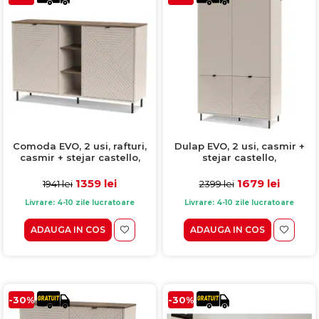
Comoda EVO, 2 usi, rafturi,
Dulap EVO, 2 usi, casmir +
casmir + stejar castello,
stejar castello,
153,4x40x95,4 cm
123,2x54,9x194,5 cm
1359 lei
1679 lei
1941 lei
2399 lei
Livrare: 4-10 zile lucratoare
Livrare: 4-10 zile lucratoare
ADAUGA IN COS
ADAUGA IN COS
-30%
-30%