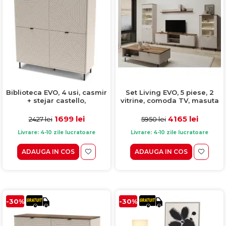
Biblioteca EVO, 4 usi, casmir
Set Living EVO, 5 piese, 2
+ stejar castello,
vitrine, comoda TV, masuta
123,4x40x135,2 cm
cafea, raft suspendat,
casmir + stejar castello,
1699 lei
4165 lei
2427 lei
5950 lei
315x40x195 cm
Livrare: 4-10 zile lucratoare
Livrare: 4-10 zile lucratoare
ADAUGA IN COS
ADAUGA IN COS
-30%
-30%