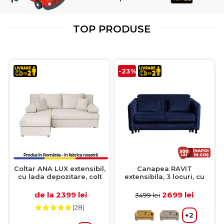
TOP PRODUSE
-23%
Coltar ANA LUX extensibil,
Canapea RAVIT
cu lada depozitare, colt
extensibila, 3 locuri, cu
interschimbabil, bej,
arcuri si lada depozitare,
200x140x83 cm
albastru, 173x122x88 cm
de la 2399 lei
2699 lei
3499 lei
(28)
+2