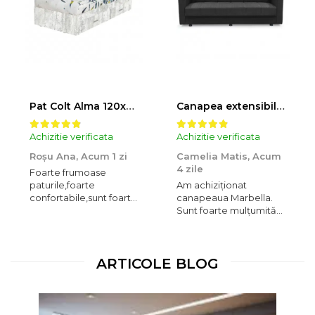
Pat Colt Alma 120x200 cm, cu 2 sertare laterale pe role, colt interschimbabil, pin antichizat
Canapea extensibila MARBELLA ONE, 3 locuri, cu arcuri si lada depozitare, antracit, 214x73x80 cm
Achizitie verificata
Achizitie verificata
Roșu Ana,
Acum 1 zi
Camelia Matis,
Acum
4 zile
Foarte frumoase
paturile,foarte
Am achiziționat
confortabile,sunt foarte
canapeaua Marbella.
mulțumită de ele. Am
Sunt foarte mulțumită
cumpărat două,unul
de produs, calitate-
pentru mine și unul
preț. Recomand!
pentru fiul meu.
Suntem amândoi
ARTICOLE BLOG
încântați de această
achiziție.