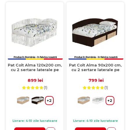
Pat Colt Alma 120x200 cm,
Pat Colt Alma 90x200 cm,
cu 2 sertare laterale pe
cu 2 sertare laterale pe
role, colt interschimbabil,
role, colt interschimbabil,
pin antichizat
sonoma inchis + sonoma
899 lei
799 lei
deschis
(1)
(1)
+2
+2
Livrare: 4-10 zile lucratoare
Livrare: 4-10 zile lucratoare