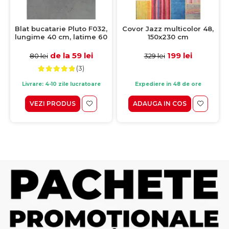
Blat bucatarie Pluto F032,
Covor Jazz multicolor 48,
lungime 40 cm, latime 60
150x230 cm
cm, grosime 28 mm
de la 59 lei
199 lei
80 lei
329 lei
(3)
Livrare: 4-10 zile lucratoare
Expediere in 48 de ore
VEZI PRODUS
ADAUGA IN COS