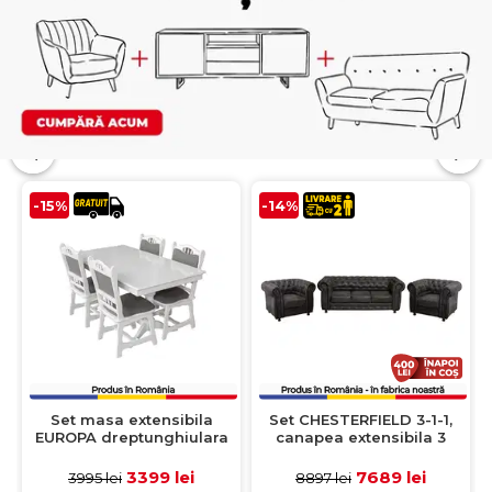
-15%
-14%
Set masa extensibila
Set CHESTERFIELD 3-1-1,
EUROPA dreptunghiulara
canapea extensibila 3
cu 4 scaune FLANDER
locuri si 2 fotolii fixe,
stofa gri, lemn masiv, alb,
negru
3399 lei
7689 lei
3995 lei
8897 lei
160/240x90x70 cm