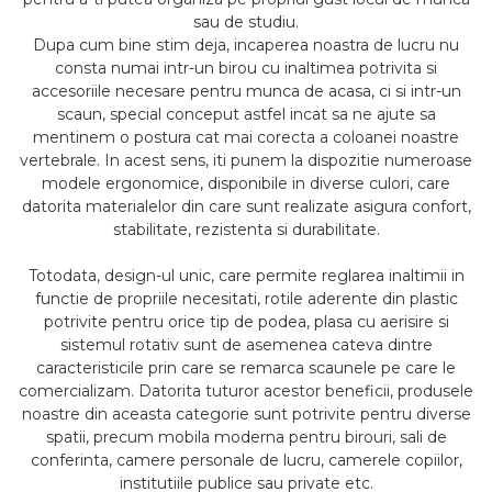
sau de studiu.
Dupa cum bine stim deja, incaperea noastra de lucru nu
consta numai intr-un birou cu inaltimea potrivita si
accesoriile necesare pentru munca de acasa, ci si intr-un
scaun, special conceput astfel incat sa ne ajute sa
mentinem o postura cat mai corecta a coloanei noastre
vertebrale. In acest sens, iti punem la dispozitie numeroase
modele ergonomice, disponibile in diverse culori, care
datorita materialelor din care sunt realizate asigura confort,
stabilitate, rezistenta si durabilitate.
Totodata, design-ul unic, care permite reglarea inaltimii in
functie de propriile necesitati, rotile aderente din plastic
potrivite pentru orice tip de podea, plasa cu aerisire si
sistemul rotativ sunt de asemenea cateva dintre
caracteristicile prin care se remarca scaunele pe care le
comercializam. Datorita tuturor acestor beneficii, produsele
noastre din aceasta categorie sunt potrivite pentru diverse
spatii, precum mobila moderna pentru birouri, sali de
conferinta, camere personale de lucru, camerele copiilor,
institutiile publice sau private etc.