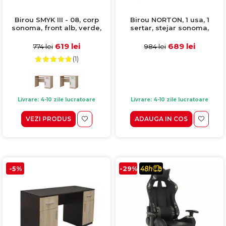
Birou SMYK III - 08, corp
Birou NORTON, 1 usa, 1
sonoma, front alb, verde,
sertar, stejar sonoma,
110x76x50 cm
120x60x76 cm
619 lei
689 lei
774 lei
984 lei
(1)
Livrare: 4-10 zile lucratoare
Livrare: 4-10 zile lucratoare
VEZI PRODUS
ADAUGA IN COS
-5%
-29%