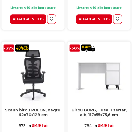
Livrare: 4-10 zile lucratoare
Livrare: 4-10 zile lucratoare
ADAUGA IN COS
ADAUGA IN COS
-37%
-30%
Scaun birou POLON, negru,
Birou BORG, 1 usa, 1 sertar,
62x70x128 cm
alb, 117x55x75,6 cm
549 lei
549 lei
873 lei
784 lei