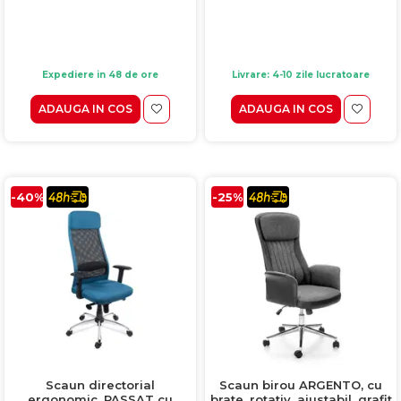
Expediere in 48 de ore
Livrare: 4-10 zile lucratoare
ADAUGA IN COS
ADAUGA IN COS
-40%
-25%
Scaun directorial
Scaun birou ARGENTO, cu
ergonomic, PASSAT cu
brate, rotativ, ajustabil, grafit