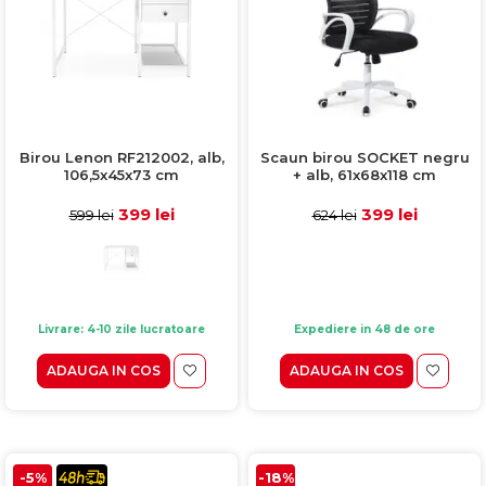
Birou Lenon RF212002, alb,
Scaun birou SOCKET negru
106,5x45x73 cm
+ alb, 61x68x118 cm
399 lei
399 lei
599 lei
624 lei
Livrare: 4-10 zile lucratoare
Expediere in 48 de ore
ADAUGA IN COS
ADAUGA IN COS
-5%
-18%