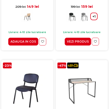
52x44x76 cm
albastru, 54x45x82 cm
149 lei
159 lei
209 lei
199 lei
+1
Livrare: 4-10 zile lucratoare
Livrare: 4-10 zile lucratoare
ADAUGA IN COS
VEZI PRODUS
-23%
-47%