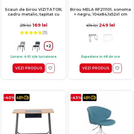
Scaun de birou VIZITATOR,
Birou MELA RF211101, sonoma
cadru metalic, tapitat cu
+ negru, 104x84,1x52x1 cm
piele ecologica, negru,
52x44x76 cm
169 lei
249 lei
219 lei
474 lei
(3)
+2
Livrare: 4-10 zile lucratoare
Expediere in 48 de ore
VEZI PRODUS
VEZI PRODUS
-40%
-43%