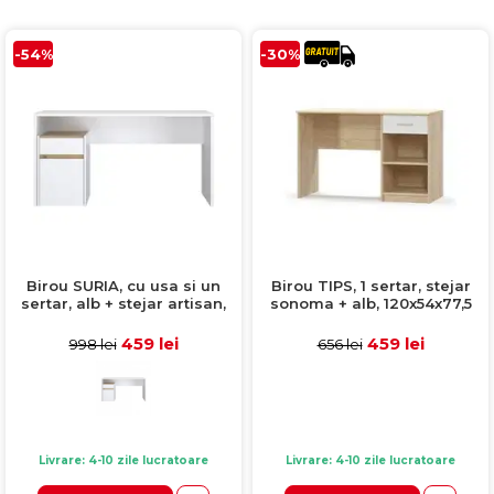
-54%
-30%
Birou SURIA, cu usa si un
Birou TIPS, 1 sertar, stejar
sertar, alb + stejar artisan,
sonoma + alb, 120x54x77,5
140x53x73 cm
cm
459 lei
459 lei
998 lei
656 lei
Livrare: 4-10 zile lucratoare
Livrare: 4-10 zile lucratoare