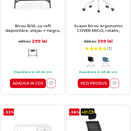
Birou B/41, cu raft
Scaun birou ergonomic
depozitare, stejar + negru,
COVER ERGO, rotativ,
100x50x76 cm
ajustabil, turcoaz,
40x49x76/83 cm
299 lei
399 lei
499 lei
699 lei
(3)
Expediere in 48 de ore
Expediere in 48 de ore
ADAUGA IN COS
VEZI PRODUS
-33%
-36%