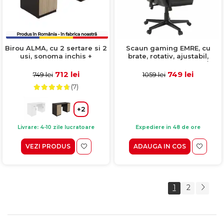
Birou ALMA, cu 2 sertare si 2
Scaun gaming EMRE, cu
usi, sonoma inchis +
brate, rotativ, ajustabil,
sonoma deschis, 135x50x75
negru + army, 62x78x120/130
cm
cm
712 lei
749 lei
749 lei
1059 lei
(7)
+2
Livrare: 4-10 zile lucratoare
Expediere in 48 de ore
VEZI PRODUS
ADAUGA IN COS
1
2