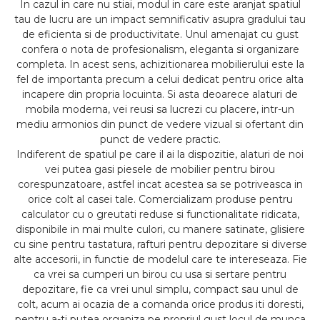
In cazul in care nu stiai, modul in care este aranjat spatiul
tau de lucru are un impact semnificativ asupra gradului tau
de eficienta si de productivitate. Unul amenajat cu gust
confera o nota de profesionalism, eleganta si organizare
completa. In acest sens, achizitionarea mobilierului este la
fel de importanta precum a celui dedicat pentru orice alta
incapere din propria locuinta. Si asta deoarece alaturi de
mobila moderna, vei reusi sa lucrezi cu placere, intr-un
mediu armonios din punct de vedere vizual si ofertant din
punct de vedere practic.
Indiferent de spatiul pe care il ai la dispozitie, alaturi de noi
vei putea gasi piesele de mobilier pentru birou
corespunzatoare, astfel incat acestea sa se potriveasca in
orice colt al casei tale. Comercializam produse pentru
calculator cu o greutati reduse si functionalitate ridicata,
disponibile in mai multe culori, cu manere satinate, glisiere
cu sine pentru tastatura, rafturi pentru depozitare si diverse
alte accesorii, in functie de modelul care te intereseaza. Fie
ca vrei sa cumperi un birou cu usa si sertare pentru
depozitare, fie ca vrei unul simplu, compact sau unul de
colt, acum ai ocazia de a comanda orice produs iti doresti,
pentru a-ti putea organiza pe propriul gust locul de munca