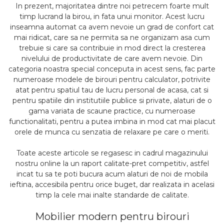
In prezent, majoritatea dintre noi petrecem foarte mult
timp lucrand la birou, in fata unui monitor. Acest lucru
inseamna automat ca avem nevoie un grad de confort cat
mai ridicat, care sa ne permita sa ne organizam asa cum
trebuie si care sa contribuie in mod direct la cresterea
nivelului de productivitate de care avem nevoie. Din
categoria noastra special conceputa in acest sens, fac parte
numeroase modele de birouri pentru calculator, potrivite
atat pentru spatiul tau de lucru personal de acasa, cat si
pentru spatiile din institutiile publice si private, alaturi de o
gama variata de scaune practice, cu numeroase
functionalitati, pentru a putea imbina in mod cat mai placut
orele de munca cu senzatia de relaxare pe care o meriti.
Toate aceste articole se regasesc in cadrul magazinului
nostru online la un raport calitate-pret competitiv, astfel
incat tu sa te poti bucura acum alaturi de noi de mobila
ieftina, accesibila pentru orice buget, dar realizata in acelasi
timp la cele mai inalte standarde de calitate.
Mobilier modern pentru birouri