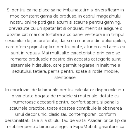
Si pentru ca ne place sa ne imbunatatim si diversificam in
mod constant gama de produse, in cadrul magazinului
nostru online poti gasi acum si scaune pentru gaming,
prevazute cu un spatar lat si ondulat, menit sa asigure o
pozitie cat mai confortabila a coloanei vertebrale in timpul
sesiunilor de joc preferate, dar si cu manere din polipropilen,
care ofera sprijinul optim pentru brate, atunci cand acestea
sunt in repaus. Mai mult, alte caracteristici prin care se
remarca produsele noastre din aceasta categorie sunt
sistemele hidraulice, care permit reglarea in inaltime a
sezutului, tetiera, perna pentru spate si rotile mobile,
silentioase.
In concluzie, de la birourile pentru calculator disponibile intr-
o varietate bogata de modele si materiale, dotate cu
numeroase accesorii pentru confort sporit, si pana la
scaunele practice, toate acestea contribuie la obtinerea
unui decor unic, clasic sau contemporan, conform
personalitatii tale si a stilului tau de viata. Asadar, orice tip de
mobilier pentru birou ai alege, la ExpoMob iti garantam ca