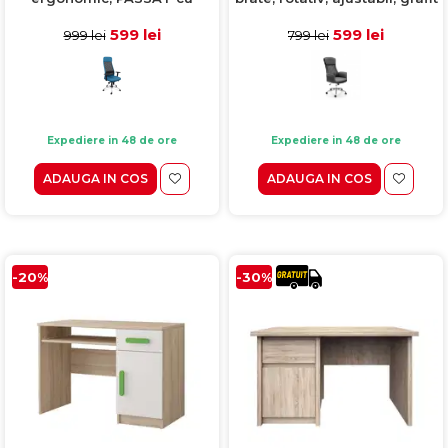
spatar inalt, brate, rotativ,
+ negru, 65x75x108 cm
ajustabil, albastru,
599 lei
599 lei
999 lei
799 lei
50x49x126/136 cm
Expediere in 48 de ore
Expediere in 48 de ore
ADAUGA IN COS
ADAUGA IN COS
-20%
-30%