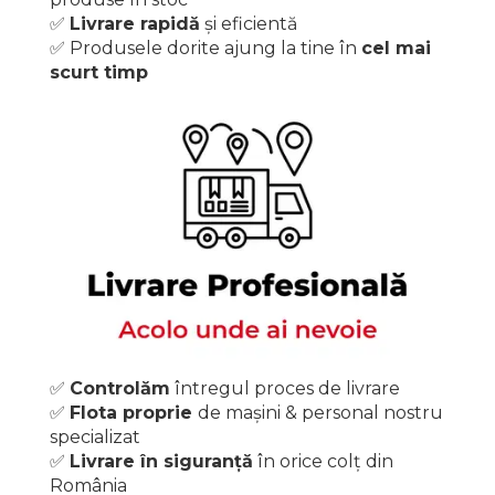
✅️
Livrare rapidă
și eficientă
✅️ Produsele dorite ajung la tine în
cel mai
scurt timp
✅️
Controlăm
întregul proces de livrare
✅️
Flota proprie
de mașini & personal nostru
specializat
✅️
Livrare în siguranță
în orice colț din
România