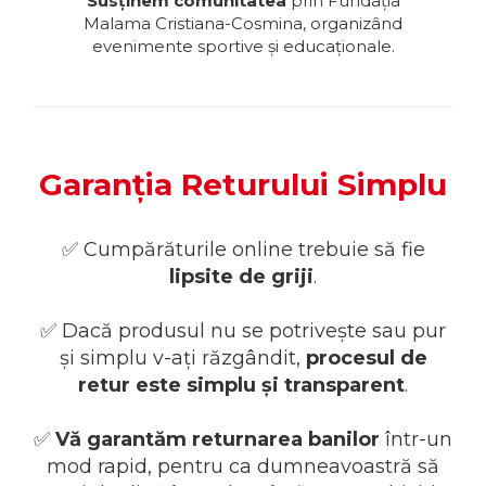
Susținem comunitatea
prin Fundația
Malama Cristiana-Cosmina, organizând
evenimente sportive și educaționale.
Garanția Returului Simplu
✅️ Cumpărăturile online trebuie să fie
lipsite de griji
.
✅️ Dacă produsul nu se potrivește sau pur
și simplu v-ați răzgândit,
procesul de
retur este simplu și transparent
.
✅️
Vă garantăm returnarea banilor
într-un
mod rapid, pentru ca dumneavoastră să