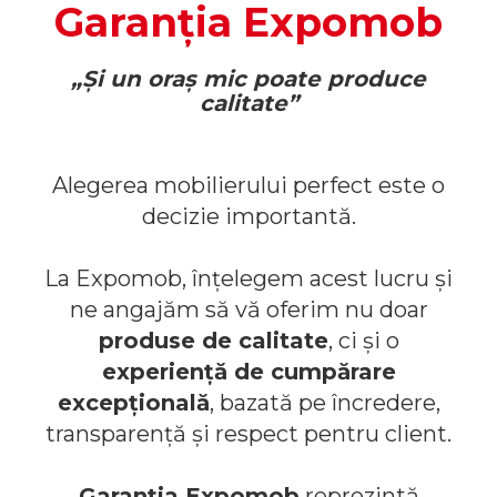
Comode TV
160x200
Garanția Expomob
Colectia RIVA
Somiere PAL
Accesorii Mobila
140x200
Mese Living
Colectia TIFFANY
Curatare Si Protectie
90x200
Masute Cafea
„Și un oraș mic poate produce
Colectia KALE
Vezi toate
calitate”
Scaune Living
Colectia TAIDA
Taburet Living
Colectia SANDO
Scaune Tapitate
Alegerea mobilierului perfect este o
Colectia MISA
decizie importantă.
Mese Si Scaune
Colectia PETRA
Curatare Si Protectie
Colectia BELISSIMO
La Expomob, înțelegem acest lucru și
Colectia HAMLET
ne angajăm să vă oferim nu doar
Colectia HORIZON
produse de calitate
, ci și o
experiență de cumpărare
Colectia COMO
excepțională
, bazată pe încredere,
Colectia BELLA
transparență și respect pentru client.
Garanția Expomob
reprezintă