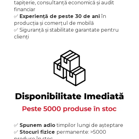
tapițerie, consultanță economică și audit
financiar
✅️
Experiență de peste 30 de ani
în
producția și comerțul de mobilă
✅️ Siguranță și stabilitate garantate pentru
clienți
✅️
Spunem adio
timpilor lungi de așteptare
✅️
Stocuri fizice
permanente: >5000
produse în stoc