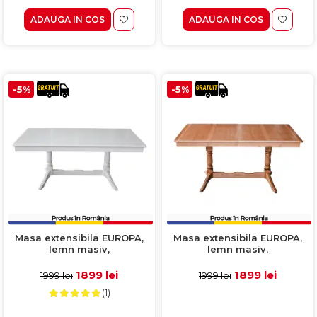
ADAUGA IN COS
ADAUGA IN COS
-5%
-5%
Masa extensibila EUROPA,
Masa extensibila EUROPA,
lemn masiv,
lemn masiv,
dreptunghiulara, alb,
dreptunghiulara, stejar,
160/240x92x70 cm
160/240x92x70 cm
1899 lei
1899 lei
1999 lei
1999 lei
(1)