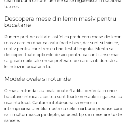
cea mai buna calitate, demne sa se regaseasca in bucataria
tuturor.
Descopera mese din lemn masiv pentru
bucatarie
Punem pret pe calitate, astfel ca producem mese din lemn
masiv care nu doar ca arata foarte bine, dar sunt si trainice,
motiv pentru care trec cu brio testul timpului. Merita sa
descoperi toate optiunile de aici pentru ca sunt sanse mari
sa gaseti noile tale mese preferate pe care sa iti doresti sa
le incluzi in bucataria ta.
Modele ovale si rotunde
O masa rotunda sau ovala poate fi aditia perfecta in orice
bucatarie intrucat acestea sunt foarte versatile isi gasesc cu
usurinta locul. Cautam intotdeauna sa venim in
intampinarea clientilor nostri cu cele mai bune produse care
sa ii multumeasca pe deplin, iar acest tip de mese are toate
sansele.