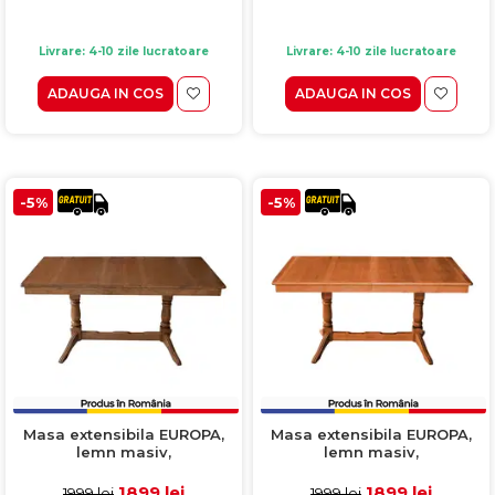
Livrare: 4-10 zile lucratoare
Livrare: 4-10 zile lucratoare
ADAUGA IN COS
ADAUGA IN COS
-5%
-5%
Masa extensibila EUROPA,
Masa extensibila EUROPA,
lemn masiv,
lemn masiv,
dreptunghiulara, nuc,
dreptunghiulara, cires,
160/240x92x70 cm
160/240x92x70 cm
1899 lei
1899 lei
1999 lei
1999 lei