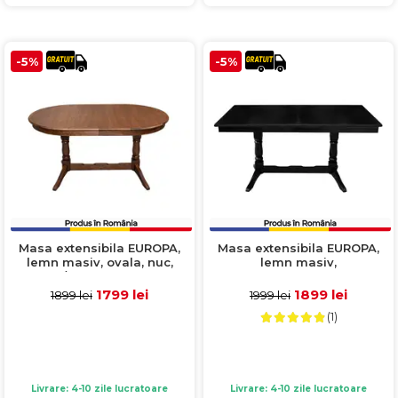
-5%
-5%
Masa extensibila EUROPA,
Masa extensibila EUROPA,
lemn masiv, ovala, nuc,
lemn masiv,
160/240x90x70 cm
dreptunghiulara, wenge,
160/240x92x70 cm
1799 lei
1899 lei
1899 lei
1999 lei
(1)
Livrare: 4-10 zile lucratoare
Livrare: 4-10 zile lucratoare