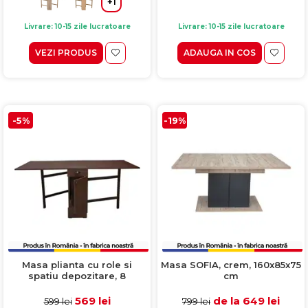
+1
Livrare: 10-15 zile lucratoare
Livrare: 10-15 zile lucratoare
VEZI PRODUS
ADAUGA IN COS
-5%
-19%
Masa plianta cu role si
Masa SOFIA, crem, 160x85x75
spatiu depozitare, 8
cm
persoane, wenge,
92/180x92x80 cm
569 lei
de la 649 lei
599 lei
799 lei