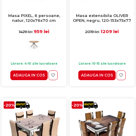
Masa PIXEL, 6 persoane,
Masa extensibila OLIVER
natur, 120x76x70 cm
OPEN, negru, 120-153x75x77
cm
959 lei
1209 lei
1429 lei
2019 lei
Livrare: 4-10 zile lucratoare
Livrare: 10-15 zile lucratoare
ADAUGA IN COS
ADAUGA IN COS
-20%
-20%