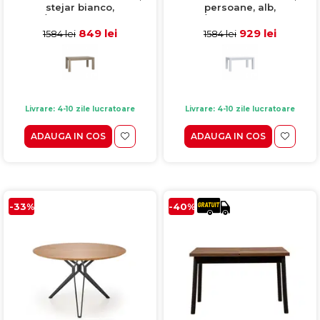
stejar bianco,
persoane, alb,
160,4/206,4x90,4x76,1 cm
160,4/206,4x90,4x76,1 cm
849 lei
929 lei
1584 lei
1584 lei
Livrare: 4-10 zile lucratoare
Livrare: 4-10 zile lucratoare
ADAUGA IN COS
ADAUGA IN COS
-33%
-40%