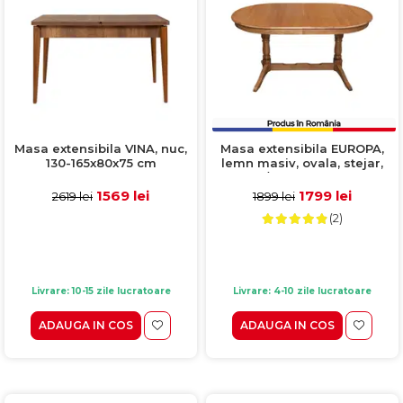
Masa extensibila VINA, nuc,
Masa extensibila EUROPA,
130-165x80x75 cm
lemn masiv, ovala, stejar,
160/240x92x70 cm
1569 lei
1799 lei
2619 lei
1899 lei
(2)
Livrare: 10-15 zile lucratoare
Livrare: 4-10 zile lucratoare
ADAUGA IN COS
ADAUGA IN COS