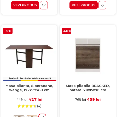
VEZI PRODUS
VEZI PRODUS
-5%
-40%
Masa plianta, 8 persoane,
Masa pliabila BRACKED,
wenge, 177x77x80 cm
patara, 70x15x96 cm
427 lei
459 lei
449 lei
769 lei
(4)