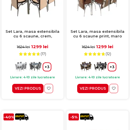
Set Lara, masa extensibila
Set Lara, masa extensibila
cu 6 scaune, crem,
cu 6 scaune print, maro
130/165x80x79 cm
inimi, 130/165x80x79 cm
1299 lei
1299 lei
1624 lei
1624 lei
(17)
(12)
+3
+3
Livrare: 4-10 zile lucratoare
Livrare: 4-10 zile lucratoare
VEZI PRODUS
VEZI PRODUS
-40%
-5%