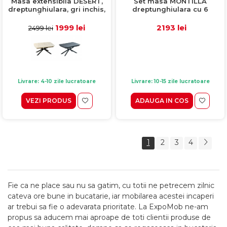
Masa extensibila DESERT,
Set masa MONTILLA
dreptunghiulara, gri inchis,
dreptunghiulara cu 6
150/190x95x75 cm
scaune VANESSA, alb + piele
ecologica gri, 160x80x75 cm
1999 lei
2193 lei
2499 lei
Livrare: 4-10 zile lucratoare
Livrare: 10-15 zile lucratoare
VEZI PRODUS
ADAUGA IN COS
1
2
3
4
Fie ca ne place sau nu sa gatim, cu totii ne petrecem zilnic
cateva ore bune in bucatarie, iar mobilarea acestei incaperi
ar trebui sa fie o adevarata prioritate. La ExpoMob ne-am
propus sa aducem mai aproape de toti clientii produse de