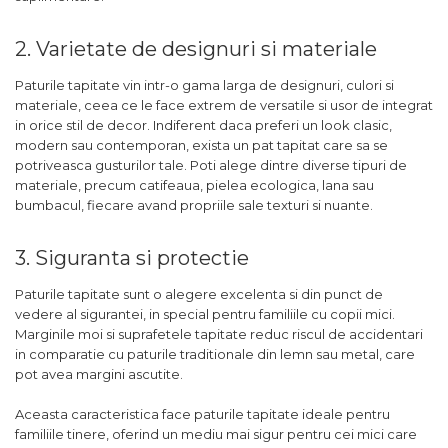
2. Varietate de designuri si materiale
Paturile tapitate vin intr-o gama larga de designuri, culori si
materiale, ceea ce le face extrem de versatile si usor de integrat
in orice stil de decor. Indiferent daca preferi un look clasic,
modern sau contemporan, exista un pat tapitat care sa se
potriveasca gusturilor tale. Poti alege dintre diverse tipuri de
materiale, precum catifeaua, pielea ecologica, lana sau
bumbacul, fiecare avand propriile sale texturi si nuante.
3. Siguranta si protectie
Paturile tapitate sunt o alegere excelenta si din punct de
vedere al sigurantei, in special pentru familiile cu copii mici.
Marginile moi si suprafetele tapitate reduc riscul de accidentari
in comparatie cu paturile traditionale din lemn sau metal, care
pot avea margini ascutite.
Aceasta caracteristica face paturile tapitate ideale pentru
familiile tinere, oferind un mediu mai sigur pentru cei mici care