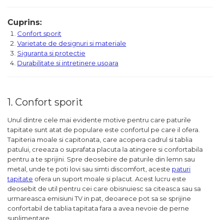
Cuprins:
Confort sporit
Varietate de designuri si materiale
Siguranta si protectie
Durabilitate si intretinere usoara
1. Confort sporit
Unul dintre cele mai evidente motive pentru care paturile
tapitate sunt atat de populare este confortul pe care il ofera.
Tapiteria moale si capitonata, care acopera cadrul si tablia
patului, creeaza o suprafata placuta la atingere si confortabila
pentru a te sprijini. Spre deosebire de paturile din lemn sau
metal, unde te poti lovi sau simti discomfort, aceste
paturi
tapitate
ofera un suport moale si placut. Acest lucru este
deosebit de util pentru cei care obisnuiesc sa citeasca sau sa
urmareasca emisiuni TV in pat, deoarece pot sa se sprijine
confortabil de tablia tapitata fara a avea nevoie de perne
suplimentare.