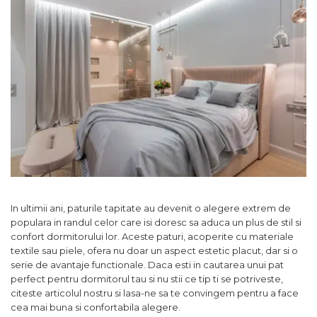
Comode TV
160x200
Colectia RIVA
Somiere PAL
Accesorii Mobila
140x200
Mese Living
Colectia TIFFANY
Curatare Si Protectie
90x200
Masute Cafea
Colectia KALE
Vezi toate
Scaune Living
Colectia TAIDA
Taburet Living
Colectia SANDO
Scaune Tapitate
Colectia MISA
Mese Si Scaune
Colectia PETRA
Curatare Si Protectie
Colectia BELISSIMO
Colectia HAMLET
In ultimii ani, paturile tapitate au devenit o alegere extrem de
Colectia HORIZON
populara in randul celor care isi doresc sa aduca un plus de stil si
Colectia COMO
confort dormitorului lor. Aceste paturi, acoperite cu materiale
textile sau piele, ofera nu doar un aspect estetic placut, dar si o
Colectia BELLA
serie de avantaje functionale. Daca esti in cautarea unui pat
perfect pentru dormitorul tau si nu stii ce tip ti se potriveste,
citeste articolul nostru si lasa-ne sa te convingem pentru a face
cea mai buna si confortabila alegere.