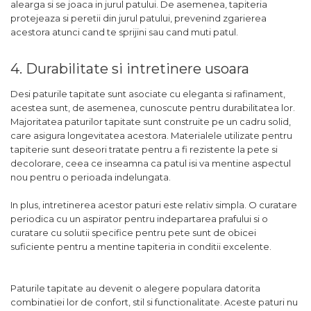
alearga si se joaca in jurul patului. De asemenea, tapiteria
protejeaza si peretii din jurul patului, prevenind zgarierea
acestora atunci cand te sprijini sau cand muti patul.
4. Durabilitate si intretinere usoara
Desi paturile tapitate sunt asociate cu eleganta si rafinament,
acestea sunt, de asemenea, cunoscute pentru durabilitatea lor.
Majoritatea paturilor tapitate sunt construite pe un cadru solid,
care asigura longevitatea acestora. Materialele utilizate pentru
tapiterie sunt deseori tratate pentru a fi rezistente la pete si
decolorare, ceea ce inseamna ca patul isi va mentine aspectul
nou pentru o perioada indelungata.
In plus, intretinerea acestor paturi este relativ simpla. O curatare
periodica cu un aspirator pentru indepartarea prafului si o
curatare cu solutii specifice pentru pete sunt de obicei
suficiente pentru a mentine tapiteria in conditii excelente.
Paturile tapitate au devenit o alegere populara datorita
combinatiei lor de confort, stil si functionalitate. Aceste paturi nu