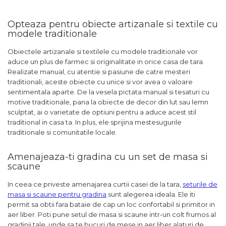
Opteaza pentru obiecte artizanale si textile cu
modele traditionale
Obiectele artizanale si textilele cu modele traditionale vor
aduce un plus de farmec si originalitate in orice casa de tara.
Realizate manual, cu atentie si pasiune de catre mesteri
traditionali, aceste obiecte cu unice si vor avea o valoare
sentimentala aparte. De la vesela pictata manual si tesaturi cu
motive traditionale, pana la obiecte de decor din lut sau lemn
sculptat, ai o varietate de optiuni pentru a aduce acest stil
traditional in casa ta. In plus, ele sprijina mestesugurile
traditionale si comunitatile locale.
Amenajeaza-ti gradina cu un set de masa si
scaune
In ceea ce priveste amenajarea curtii casei de la tara,
seturile de
masa si scaune pentru gradina
sunt alegerea ideala. Ele iti
permit sa obtii fara bataie de cap un loc confortabil si primitor in
aer liber. Poti pune setul de masa si scaune intr-un colt frumos al
gradinii tale, unde sa te bucuri de mese in aer liber alaturi de