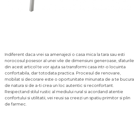
Indiferent daca vrei sa amenajezi o casa mica la tara sau esti
norocosul posesor al unei vile de dimensiuni generoase, sfaturile
din acest articol te vor ajuta sa transformi casa intr-o locuinta
confortabila, dar totodata practica. Procesul de renovare,
mobilat si decorare este o oportunitate minunata de a te bucura
de natura si de a-ti crea un loc autentic si reconfortant.
Respectand stilul rustic al mediului rural si acordand atentie
confortului si utilitatii, vei reusi sa creezi un spatiu primitor si plin
de farmec.