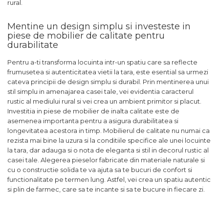
rural.
Mentine un design simplu si investeste in
piese de mobilier de calitate pentru
durabilitate
Pentru a-ti transforma locuinta intr-un spatiu care sa reflecte
frumusetea si autenticitatea vietii la tara, este esential sa urmezi
cateva principii de design simplu si durabil. Prin mentinerea unui
stil simplu in amenajarea casei tale, vei evidentia caracterul
rustic al mediului rural si vei crea un ambient primitor si placut.
Investitia in piese de mobilier de inalta calitate este de
asemenea importanta pentru a asigura durabilitatea si
longevitatea acestora in timp. Mobilierul de calitate nu numai ca
rezista mai bine la uzura si la conditiile specifice ale unei locuinte
la tara, dar adauga si o nota de eleganta si stil in decorul rustic al
casei tale. Alegerea pieselor fabricate din materiale naturale si
cu o constructie solida te va ajuta sa te bucuri de confort si
functionalitate pe termen lung. Astfel, vei crea un spatiu autentic
si plin de farmec, care sa te incante si sa te bucure in fiecare zi.