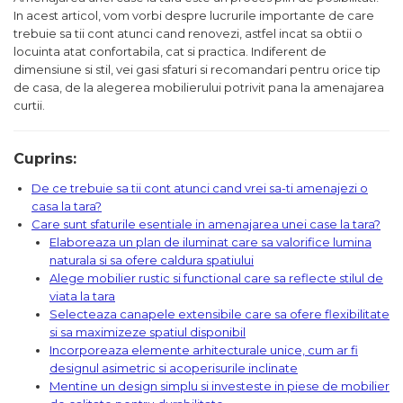
Comode TV
160x200
Colectia RIVA
Somiere PAL
In acest articol, vom vorbi despre lucrurile importante de care
Accesorii Mobila
140x200
Mese Living
trebuie sa tii cont atunci cand renovezi, astfel incat sa obtii o
Colectia TIFFANY
Curatare Si Protectie
90x200
locuinta atat confortabila, cat si practica. Indiferent de
Masute Cafea
Colectia KALE
Vezi toate
dimensiune si stil, vei gasi sfaturi si recomandari pentru orice tip
de casa, de la alegerea mobilierului potrivit pana la amenajarea
Scaune Living
Colectia TAIDA
curtii.
Taburet Living
Colectia SANDO
Scaune Tapitate
Colectia MISA
Cuprins:
Mese Si Scaune
Colectia PETRA
De ce trebuie sa tii cont atunci cand vrei sa-ti amenajezi o
Curatare Si Protectie
casa la tara?
Colectia BELISSIMO
Care sunt sfaturile esentiale in amenajarea unei case la tara?
Colectia HAMLET
Elaboreaza un plan de iluminat care sa valorifice lumina
naturala si sa ofere caldura spatiului
Colectia HORIZON
Alege mobilier rustic si functional care sa reflecte stilul de
viata la tara
Colectia COMO
Selecteaza canapele extensibile care sa ofere flexibilitate
Colectia BELLA
si sa maximizeze spatiul disponibil
Incorporeaza elemente arhitecturale unice, cum ar fi
designul asimetric si acoperisurile inclinate
Mentine un design simplu si investeste in piese de mobilier