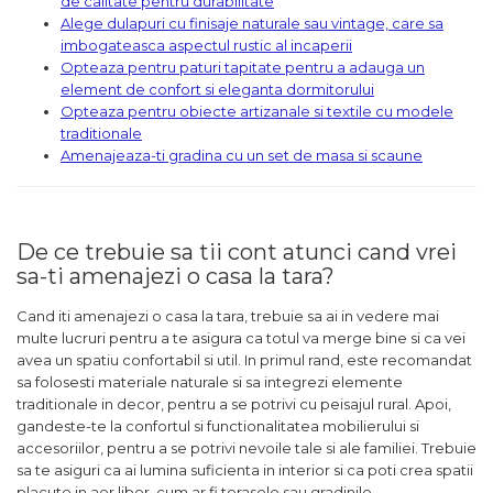
de calitate pentru durabilitate
Alege dulapuri cu finisaje naturale sau vintage, care sa
imbogateasca aspectul rustic al incaperii
Opteaza pentru paturi tapitate pentru a adauga un
element de confort si eleganta dormitorului
Opteaza pentru obiecte artizanale si textile cu modele
traditionale
Amenajeaza-ti gradina cu un set de masa si scaune
De ce trebuie sa tii cont atunci cand vrei
sa-ti amenajezi o casa la tara?
Cand iti amenajezi o casa la tara, trebuie sa ai in vedere mai
multe lucruri pentru a te asigura ca totul va merge bine si ca vei
avea un spatiu confortabil si util. In primul rand, este recomandat
sa folosesti materiale naturale si sa integrezi elemente
traditionale in decor, pentru a se potrivi cu peisajul rural. Apoi,
gandeste-te la confortul si functionalitatea mobilierului si
accesoriilor, pentru a se potrivi nevoile tale si ale familiei. Trebuie
sa te asiguri ca ai lumina suficienta in interior si ca poti crea spatii
placute in aer liber, cum ar fi terasele sau gradinile.