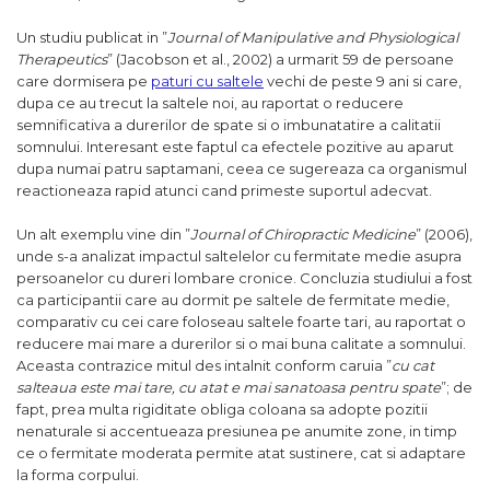
Un studiu publicat in ”
Journal of Manipulative and Physiological
Therapeutics
” (Jacobson et al., 2002) a urmarit 59 de persoane
care dormisera pe
paturi cu saltele
vechi de peste 9 ani si care,
dupa ce au trecut la saltele noi, au raportat o reducere
semnificativa a durerilor de spate si o imbunatatire a calitatii
somnului. Interesant este faptul ca efectele pozitive au aparut
dupa numai patru saptamani, ceea ce sugereaza ca organismul
reactioneaza rapid atunci cand primeste suportul adecvat.
Un alt exemplu vine din ”
Journal of Chiropractic Medicine
” (2006),
unde s-a analizat impactul saltelelor cu fermitate medie asupra
persoanelor cu dureri lombare cronice. Concluzia studiului a fost
ca participantii care au dormit pe saltele de fermitate medie,
comparativ cu cei care foloseau saltele foarte tari, au raportat o
reducere mai mare a durerilor si o mai buna calitate a somnului.
Aceasta contrazice mitul des intalnit conform caruia ”
cu cat
salteaua este mai tare, cu atat e mai sanatoasa pentru spate
”; de
fapt, prea multa rigiditate obliga coloana sa adopte pozitii
nenaturale si accentueaza presiunea pe anumite zone, in timp
ce o fermitate moderata permite atat sustinere, cat si adaptare
la forma corpului.