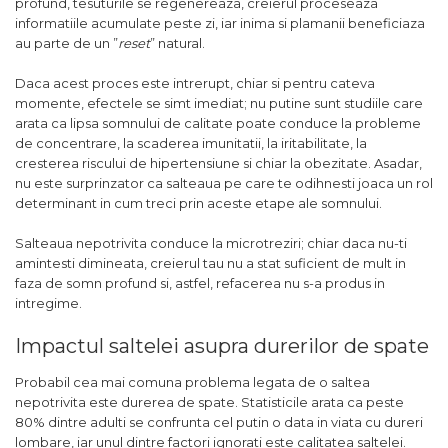
profund, tesuturile se regenereaza, creierul proceseaza
informatiile acumulate peste zi, iar inima si plamanii beneficiaza
au parte de un ”
reset
” natural.
Daca acest proces este intrerupt, chiar si pentru cateva
momente, efectele se simt imediat; nu putine sunt studiile care
arata ca lipsa somnului de calitate poate conduce la probleme
de concentrare, la scaderea imunitatii, la iritabilitate, la
cresterea riscului de hipertensiune si chiar la obezitate. Asadar,
nu este surprinzator ca salteaua pe care te odihnesti joaca un rol
determinant in cum treci prin aceste etape ale somnului.
Salteaua nepotrivita conduce la microtreziri; chiar daca nu-ti
amintesti dimineata, creierul tau nu a stat suficient de mult in
faza de somn profund si, astfel, refacerea nu s-a produs in
intregime.
Impactul saltelei asupra durerilor de spate
Probabil cea mai comuna problema legata de o saltea
nepotrivita este durerea de spate. Statisticile arata ca peste
80% dintre adulti se confrunta cel putin o data in viata cu dureri
lombare, iar unul dintre factori ignorati este calitatea saltelei.