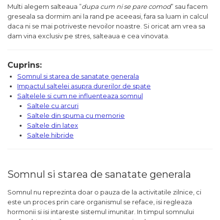
Multi alegem salteaua ”
dupa cum ni se pare comod
” sau facem
greseala sa dormim ani la rand pe aceeasi, fara sa luam in calcul
daca ni se mai potriveste nevoilor noastre. Si oricat am vrea sa
dam vina exclusiv pe stres, salteaua e cea vinovata.
Cuprins:
Somnul si starea de sanatate generala
Impactul saltelei asupra durerilor de spate
Saltelele si cum ne influenteaza somnul
Saltele cu arcuri
Saltele din spuma cu memorie
Saltele din latex
Saltele hibride
Somnul si starea de sanatate generala
Somnul nu reprezinta doar o pauza de la activitatile zilnice, ci
este un proces prin care organismul se reface, isi regleaza
hormonii si isi intareste sistemul imunitar. In timpul somnului