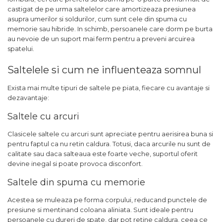
castigat de pe urma saltelelor care amortizeaza presiunea
asupra umerilor si soldurilor, cum sunt cele din spuma cu
memorie sau hibride. In schimb, persoanele care dorm pe burta
au nevoie de un suport mai ferm pentru a preveni arcuirea
spatelui.
Saltelele si cum ne influenteaza somnul
Exista mai multe tipuri de saltele pe piata, fiecare cu avantaje si
dezavantaje:
Saltele cu arcuri
Clasicele saltele cu arcuri sunt apreciate pentru aerisirea buna si
pentru faptul ca nu retin caldura. Totusi, daca arcurile nu sunt de
calitate sau daca salteaua este foarte veche, suportul oferit
devine inegal si poate provoca disconfort.
Saltele din spuma cu memorie
Acestea se muleaza pe forma corpului, reducand punctele de
presiune si mentinand coloana aliniata. Sunt ideale pentru
persoanele cu dureri de spate, dar pot retine caldura, ceea ce