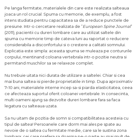
Pe langa fermitate, materialele din care este realizata salteaua
joaca un rol crucial. Spuma cu memorie, de exemplu, a fost
intens studiata pentru capacitatea sa de a reduce punctele de
presiune. Intr-o cercetare realizata de ”
European Spine Journal
”
(2011), pacientii cu dureri lombare care au utilizat saltele din
spuma cu memorie timp de cateva luni au raportat o reducere
considerabila a disconfortului si o crestere a calitatii somnului.
Explicatia este simpla: aceasta spuma se muleaza pe contururile
corpului, mentinand coloana vertebrala intr-o pozitie neutra si
permitand muschilor sa se relaxeze complet.
Nu trebuie uitata nici durata de utilizare a saltelei. Chiar si cea
mai buna saltea isi pierde proprietatile in timp. Dupa aproximativ
7–10 ani, materialele interne incep sa-si piarda elasticitatea, ceea
ce afecteaza suportul oferit coloanei vertebrale. In consecinta,
multi oameni ajung sa dezvolte dureri lombare fara sa faca
legatura cu salteaua uzata.
Sa nu uitam de pozitia de somn si compatibilitatea acesteia cu
tipul de saltea! Persoanele care dorm mai ales pe spate au
nevoie de o saltea cu fermitate medie, care sa le sustina zona
lombara; cei care prefera sa doarma pe-o parte au mai mult de