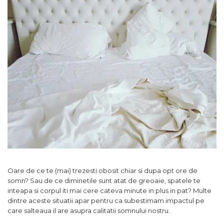
Comode TV
160x200
Colectia RIVA
Somiere PAL
Accesorii Mobila
140x200
Mese Living
Colectia TIFFANY
Curatare Si Protectie
90x200
Masute Cafea
Colectia KALE
Vezi toate
Scaune Living
Colectia TAIDA
Taburet Living
Colectia SANDO
Scaune Tapitate
Colectia MISA
Mese Si Scaune
Colectia PETRA
Curatare Si Protectie
Colectia BELISSIMO
Colectia HAMLET
Colectia HORIZON
Colectia COMO
Oare de ce te (mai) trezesti obosit chiar si dupa opt ore de
somn? Sau de ce diminetile sunt atat de greoaie, spatele te
Colectia BELLA
inteapa si corpul iti mai cere cateva minute in plus in pat? Multe
dintre aceste situatii apar pentru ca subestimam impactul pe
care salteaua il are asupra calitatii somnului nostru.