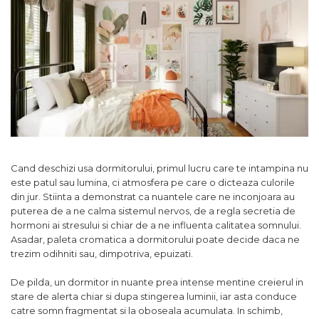
Comode TV
160x200
Colectia RIVA
Somiere PAL
Accesorii Mobila
140x200
Mese Living
Colectia TIFFANY
Curatare Si Protectie
90x200
Masute Cafea
Colectia KALE
Vezi toate
Scaune Living
Colectia TAIDA
Taburet Living
Colectia SANDO
Scaune Tapitate
Colectia MISA
Mese Si Scaune
Colectia PETRA
Curatare Si Protectie
Colectia BELISSIMO
Cand deschizi usa dormitorului, primul lucru care te intampina nu
este patul sau lumina, ci atmosfera pe care o dicteaza culorile
Colectia HAMLET
din jur. Stiinta a demonstrat ca nuantele care ne inconjoara au
puterea de a ne calma sistemul nervos, de a regla secretia de
Colectia HORIZON
hormoni ai stresului si chiar de a ne influenta calitatea somnului.
Colectia COMO
Asadar, paleta cromatica a dormitorului poate decide daca ne
trezim odihniti sau, dimpotriva, epuizati.
Colectia BELLA
De pilda, un dormitor in nuante prea intense mentine creierul in
stare de alerta chiar si dupa stingerea luminii, iar asta conduce
catre somn fragmentat si la oboseala acumulata. In schimb,