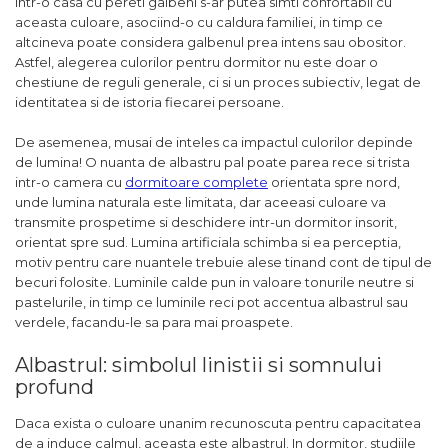
intr-o casa cu pereti galbeni s-ar putea simti confortabil cu
aceasta culoare, asociind-o cu caldura familiei, in timp ce
altcineva poate considera galbenul prea intens sau obositor.
Astfel, alegerea culorilor pentru dormitor nu este doar o
chestiune de reguli generale, ci si un proces subiectiv, legat de
identitatea si de istoria fiecarei persoane.
De asemenea, musai de inteles ca impactul culorilor depinde
de lumina! O nuanta de albastru pal poate parea rece si trista
intr-o camera cu
dormitoare complete
orientata spre nord,
unde lumina naturala este limitata, dar aceeasi culoare va
transmite prospetime si deschidere intr-un dormitor insorit,
orientat spre sud. Lumina artificiala schimba si ea perceptia,
motiv pentru care nuantele trebuie alese tinand cont de tipul de
becuri folosite. Luminile calde pun in valoare tonurile neutre si
pastelurile, in timp ce luminile reci pot accentua albastrul sau
verdele, facandu-le sa para mai proaspete.
Albastrul: simbolul linistii si somnului
profund
Daca exista o culoare unanim recunoscuta pentru capacitatea
de a induce calmul, aceasta este albastrul. In dormitor, studiile