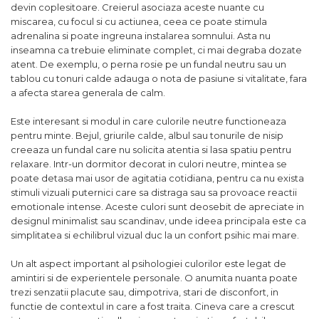
devin coplesitoare. Creierul asociaza aceste nuante cu
miscarea, cu focul si cu actiunea, ceea ce poate stimula
adrenalina si poate ingreuna instalarea somnului. Asta nu
inseamna ca trebuie eliminate complet, ci mai degraba dozate
atent. De exemplu, o perna rosie pe un fundal neutru sau un
tablou cu tonuri calde adauga o nota de pasiune si vitalitate, fara
a afecta starea generala de calm.
Este interesant si modul in care culorile neutre functioneaza
pentru minte. Bejul, griurile calde, albul sau tonurile de nisip
creeaza un fundal care nu solicita atentia si lasa spatiu pentru
relaxare. Intr-un dormitor decorat in culori neutre, mintea se
poate detasa mai usor de agitatia cotidiana, pentru ca nu exista
stimuli vizuali puternici care sa distraga sau sa provoace reactii
emotionale intense. Aceste culori sunt deosebit de apreciate in
designul minimalist sau scandinav, unde ideea principala este ca
simplitatea si echilibrul vizual duc la un confort psihic mai mare.
Un alt aspect important al psihologiei culorilor este legat de
amintiri si de experientele personale. O anumita nuanta poate
trezi senzatii placute sau, dimpotriva, stari de disconfort, in
functie de contextul in care a fost traita. Cineva care a crescut