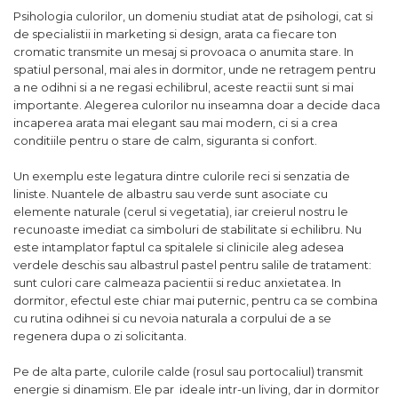
Psihologia culorilor, un domeniu studiat atat de psihologi, cat si
de specialistii in marketing si design, arata ca fiecare ton
cromatic transmite un mesaj si provoaca o anumita stare. In
spatiul personal, mai ales in dormitor, unde ne retragem pentru
a ne odihni si a ne regasi echilibrul, aceste reactii sunt si mai
importante. Alegerea culorilor nu inseamna doar a decide daca
incaperea arata mai elegant sau mai modern, ci si a crea
conditiile pentru o stare de calm, siguranta si confort.
Un exemplu este legatura dintre culorile reci si senzatia de
liniste. Nuantele de albastru sau verde sunt asociate cu
elemente naturale (cerul si vegetatia), iar creierul nostru le
recunoaste imediat ca simboluri de stabilitate si echilibru. Nu
este intamplator faptul ca spitalele si clinicile aleg adesea
verdele deschis sau albastrul pastel pentru salile de tratament:
sunt culori care calmeaza pacientii si reduc anxietatea. In
dormitor, efectul este chiar mai puternic, pentru ca se combina
cu rutina odihnei si cu nevoia naturala a corpului de a se
regenera dupa o zi solicitanta.
Pe de alta parte, culorile calde (rosul sau portocaliul) transmit
energie si dinamism. Ele par ideale intr-un living, dar in dormitor