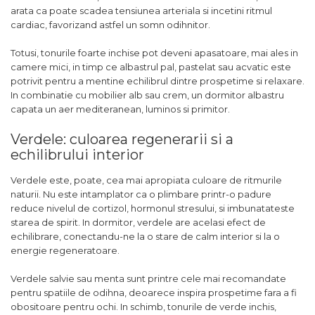
arata ca poate scadea tensiunea arteriala si incetini ritmul
cardiac, favorizand astfel un somn odihnitor.
Totusi, tonurile foarte inchise pot deveni apasatoare, mai ales in
camere mici, in timp ce albastrul pal, pastelat sau acvatic este
potrivit pentru a mentine echilibrul dintre prospetime si relaxare.
In combinatie cu mobilier alb sau crem, un dormitor albastru
capata un aer mediteranean, luminos si primitor.
Verdele: culoarea regenerarii si a
echilibrului interior
Verdele este, poate, cea mai apropiata culoare de ritmurile
naturii. Nu este intamplator ca o plimbare printr-o padure
reduce nivelul de cortizol, hormonul stresului, si imbunatateste
starea de spirit. In dormitor, verdele are acelasi efect de
echilibrare, conectandu-ne la o stare de calm interior si la o
energie regeneratoare.
Verdele salvie sau menta sunt printre cele mai recomandate
pentru spatiile de odihna, deoarece inspira prospetime fara a fi
obositoare pentru ochi. In schimb, tonurile de verde inchis,