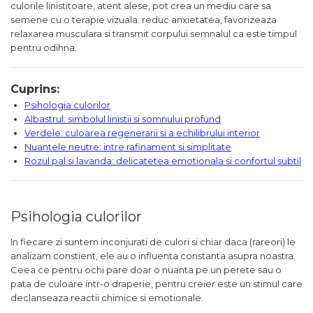
culorile linistitoare, atent alese, pot crea un mediu care sa
semene cu o terapie vizuala: reduc anxietatea, favorizeaza
relaxarea musculara si transmit corpului semnalul ca este timpul
pentru odihna.
Cuprins:
Psihologia culorilor
Albastrul: simbolul linistii si somnului profund
Verdele: culoarea regenerarii si a echilibrului interior
Nuantele neutre: intre rafinament si simplitate
Rozul pal si lavanda: delicatetea emotionala si confortul subtil
Psihologia culorilor
In fiecare zi suntem inconjurati de culori si chiar daca (rareori) le
analizam constient, ele au o influenta constanta asupra noastra.
Ceea ce pentru ochi pare doar o nuanta pe un perete sau o
pata de culoare intr-o draperie, pentru creier este un stimul care
declanseaza reactii chimice si emotionale.