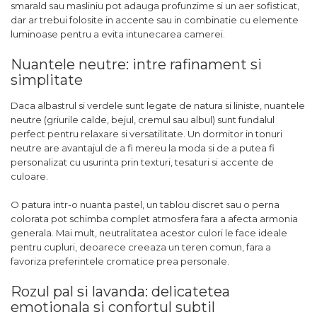
smarald sau masliniu pot adauga profunzime si un aer sofisticat,
dar ar trebui folosite in accente sau in combinatie cu elemente
luminoase pentru a evita intunecarea camerei.
Nuantele neutre: intre rafinament si
simplitate
Daca albastrul si verdele sunt legate de natura si liniste, nuantele
neutre (griurile calde, bejul, cremul sau albul) sunt fundalul
perfect pentru relaxare si versatilitate. Un dormitor in tonuri
neutre are avantajul de a fi mereu la moda si de a putea fi
personalizat cu usurinta prin texturi, tesaturi si accente de
culoare.
O patura intr-o nuanta pastel, un tablou discret sau o perna
colorata pot schimba complet atmosfera fara a afecta armonia
generala. Mai mult, neutralitatea acestor culori le face ideale
pentru cupluri, deoarece creeaza un teren comun, fara a
favoriza preferintele cromatice prea personale.
Rozul pal si lavanda: delicatetea
emotionala si confortul subtil