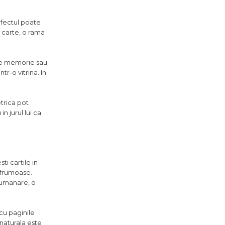
efectul poate
 carte, o rama
i de memorie sau
tr-o vitrina. In
trica pot
n jurul lui ca
ti cartile in
e frumoase.
 lumanare, o
 cu paginile
 naturala este