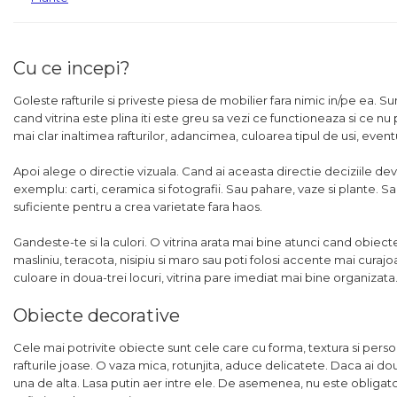
Cu ce incepi?
Goleste rafturile si priveste piesa de mobilier fara nimic in/pe ea. 
cand vitrina este plina iti este greu sa vezi ce functioneaza si ce nu
mai clar inaltimea rafturilor, adancimea, culoarea tipul de usi, even
Apoi alege o directie vizuala. Cand ai aceasta directie deciziile dev
exemplu: carti, ceramica si fotografii. Sau pahare, vaze si plante. Sa
suficiente pentru a crea varietate fara haos.
Gandeste-te si la culori. O vitrina arata mai bine atunci cand obie
masliniu, teracota, nisipiu si maro sau poti folosi accente mai cura
culoare in doua-trei locuri, vitrina pare imediat mai bine organizata
Obiecte decorative
Cele mai potrivite obiecte sunt cele care cu forma, textura si person
rafturile joase. O vaza mica, rotunjita, aduce delicatete. Daca ai doua 
una de alta. Lasa putin aer intre ele. De asemenea, nu este obligator