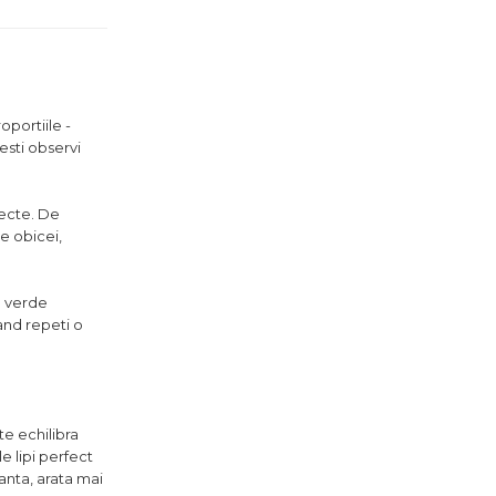
oportiile -
esti observi
iecte. De
de obicei,
m verde
and repeti o
te echilibra
le lipi perfect
anta, arata mai