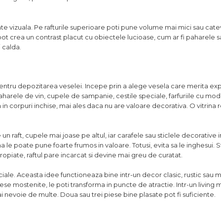
tate vizuala. Pe rafturile superioare poti pune volume mai mici sau cate
e pot crea un contrast placut cu obiectele lucioase, cum ar fi paharele s
 calda.
 si pentru depozitarea veselei. Incepe prin a alege vesela care merita ex
aharele de vin, cupele de sampanie, cestile speciale, farfuriile cu mod
a in corpuri inchise, mai ales daca nu are valoare decorativa. O vitrina 
n raft, cupele mai joase pe altul, iar carafele sau sticlele decorative 
na le poate pune foarte frumos in valoare. Totusi, evita sa le inghesui. S
opiate, raftul pare incarcat si devine mai greu de curatat.
speciale. Aceasta idee functioneaza bine intr-un decor clasic, rustic sau
piese mostenite, le poti transforma in puncte de atractie. Intr-un living
ai nevoie de multe. Doua sau trei piese bine plasate pot fi suficiente.