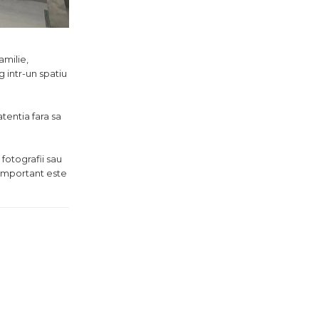
amilie,
g intr-un spatiu
atentia fara sa
fotografii sau
 important este