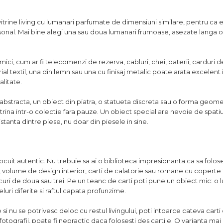
vitrine living cu lumanari parfumate de dimensiuni similare, pentru ca 
nal. Mai bine alegi una sau doua lumanari frumoase, asezate langa o
e mici, cum ar fi telecomenzi de rezerva, cabluri, chei, baterii, cardur
al textil, una din lemn sau una cu finisaj metalic poate arata excelent in
alitate.
 abstracta, un obiect din piatra, o statueta discreta sau o forma geome
trina intr-o colectie fara pauze. Un obiect special are nevoie de spatiu i
distanta dintre piese, nu doar din piesele in sine.
ocuit autentic. Nu trebuie sa ai o biblioteca impresionanta ca sa foloses
ie, volume de design interior, carti de calatorie sau romane cu copert
eancuri de doua sau trei. Pe un teanc de carti poti pune un obiect mic: o
eluri diferite si raftul capata profunzime.
i nu se potrivesc deloc cu restul livingului, poti intoarce cateva carti
fotografii, poate fi nepractic daca folosesti des cartile. O varianta mai