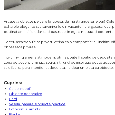
Colectia COMO
Colectia BELLA
Ai cateva obiecte pe care le iubesti, dar nu stii unde sa le pui? Cel
paharele elegante sau suvenirurile din vacante nu-si gasesc locul potr
destinat amintirilor, dar sa-si pastreze, in egala masura, si coerenta.
Pentru asta trebuie sa privesti vitrina ca o compozitie: cu inaltimi di
oboseasca privirea.
Intr-un living amenajat modern, vitrina poate fi spatiu de depozitar
zona de accent luminata seara. Intr-unul de inspiratie poate adapost
sa o faci sa para intentionat decorata, nu doar umpluta cu obiecte.
Cuprins:
Cu ce incepi?
Obiecte decorative
Carti
Vesela, pahare si obiecte practice
Fotografii si amintiri
Plante