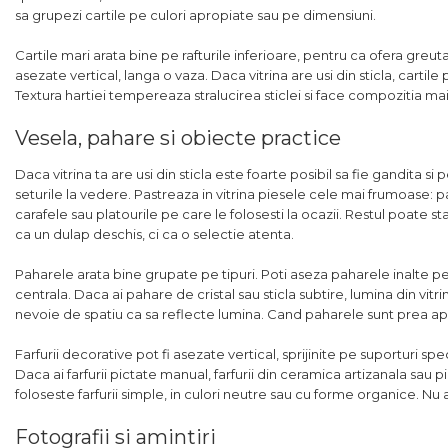
sa grupezi cartile pe culori apropiate sau pe dimensiuni.
Cartile mari arata bine pe rafturile inferioare, pentru ca ofera greu
asezate vertical, langa o vaza. Daca vitrina are usi din sticla, cartil
Textura hartiei tempereaza stralucirea sticlei si face compozitia mai
Vesela, pahare si obiecte practice
Daca vitrina ta are usi din sticla este foarte posibil sa fie gandita
seturile la vedere. Pastreaza in vitrina piesele cele mai frumoase: p
carafele sau platourile pe care le folosesti la ocazii. Restul poate st
ca un dulap deschis, ci ca o selectie atenta.
Paharele arata bine grupate pe tipuri. Poti aseza paharele inalte pe u
centrala. Daca ai pahare de cristal sau sticla subtire, lumina din vitri
nevoie de spatiu ca sa reflecte lumina. Cand paharele sunt prea apr
Farfurii decorative pot fi asezate vertical, sprijinite pe suporturi 
Daca ai farfurii pictate manual, farfurii din ceramica artizanala sau 
foloseste farfurii simple, in culori neutre sau cu forme organice. Nu 
Fotografii si amintiri