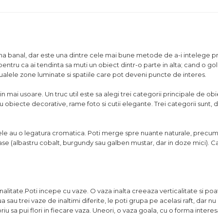
Suna banal, dar este una dintre cele mai bune metode de a-i intelege pr
 pentru ca ai tendinta sa muti un obiect dintr-o parte in alta; cand o gol
tualele zone luminate si spatiile care pot deveni puncte de interes.
in mai usoare. Un truc util este sa alegi trei categorii principale de ob
u obiecte decorative, rame foto si cutii elegante. Trei categorii sunt, 
ctele au o legatura cromatica. Poti merge spre nuante naturale, precu
joase (albastru cobalt, burgundy sau galben mustar, dar in doze mici). C
.
alitate.Poti incepe cu vaze. O vaza inalta creeaza verticalitate si poa
sau trei vaze de inaltimi diferite, le poti grupa pe acelasi raft, dar nu 
iu sa pui flori in fiecare vaza. Uneori, o vaza goala, cu o forma interes