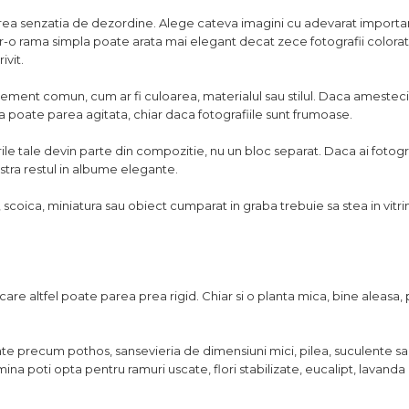
ot crea senzatia de dezordine. Alege cateva imagini cu adevarat importa
ntr-o rama simpla poate arata mai elegant decat zece fotografii color
ivit.
lement comun, cum ar fi culoarea, materialul sau stilul. Daca amestec
na poate parea agitata, chiar daca fotografiile sunt frumoase.
ntirile tale devin parte din compozitie, nu un bloc separat. Daca ai fotogr
astra restul in albume elegante.
, scoica, miniatura sau obiect cumparat in graba trebuie sa stea in vitr
care altfel poate parea prea rigid. Chiar si o planta mica, bine aleasa,
ante precum pothos, sansevieria de dimensiuni mici, pilea, suculente sau
ina poti opta pentru ramuri uscate, flori stabilizate, eucalipt, lavanda