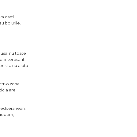
va carti
au bolurile.
pusa, nu toate
el interesant,
reusita nu arata
intr-o zona
ticla are
 mediteranean.
 modern,