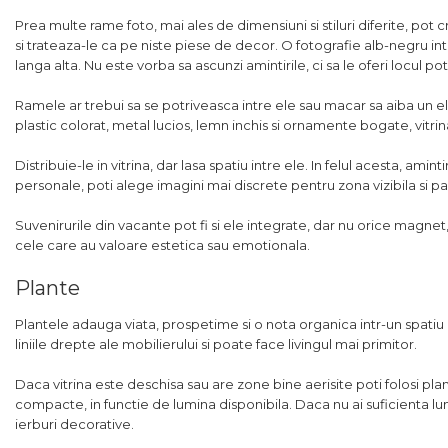
Prea multe rame foto, mai ales de dimensiuni si stiluri diferite, p
si trateaza-le ca pe niste piese de decor. O fotografie alb-negru i
langa alta. Nu este vorba sa ascunzi amintirile, ci sa le oferi locul potr
Ramele ar trebui sa se potriveasca intre ele sau macar sa aiba un e
plastic colorat, metal lucios, lemn inchis si ornamente bogate, vitri
Distribuie-le in vitrina, dar lasa spatiu intre ele. In felul acesta, ami
personale, poti alege imagini mai discrete pentru zona vizibila si p
Suvenirurile din vacante pot fi si ele integrate, dar nu orice magnet
cele care au valoare estetica sau emotionala.
Plante
Plantele adauga viata, prospetime si o nota organica intr-un spatiu 
liniile drepte ale mobilierului si poate face livingul mai primitor.
Daca vitrina este deschisa sau are zone bine aerisite poti folosi pl
compacte, in functie de lumina disponibila. Daca nu ai suficienta lum
ierburi decorative.