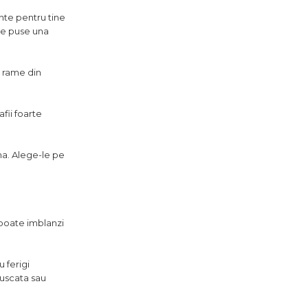
nte pentru tine
ate puse una
i rame din
afii foarte
ina. Alege-le pe
 poate imblanzi
 ferigi
 uscata sau