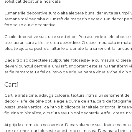
sofisticat decat una incarcata.
Lumanarile decorative sunt o alta alegere buna, dar evita sa umpli 
semana mai degraba cu un raft de magazin decat cu un decor perso
foto sau o cutie decorativa.
Cutiile decorative sunt utile si estetice. Poti ascunde in ele obiect
alte lucruri care altfel ar crea dezordine. O cutie imbracata in materi
plus, te ajuta sa pastrezi rafturile ordonate fara sa renunti la function
Daca iti plac obiectele sculpturale, foloseste-le cu masura. O piesa
deveni punctul central al unui raft. Important este sa nu transformi vi
sa fie remarcat. La fel ca intr-o galerie, valoarea vizuala vine si din 
Carti
Cartile arata bine, adauga culoare, textura, ritm si un sentiment de l
decor - la fel de bine poti alege albume de arta, carti de fotograf
Asaza unele vertical, ca intr-o biblioteca, iar altele orizontal, in t
figurina minimalista, o cutiuta sau un bol decorativ. Astfel, creezi niv
Ai grija la cromatica cotoarelor. Daca volumele sunt foarte colorate s
spre exterior, dar foloseste acest truc cu masura. Desi arata bine in 