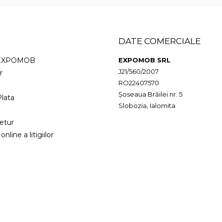
DATE COMERCIALE
 EXPOMOB
EXPOMOB SRL
J21/560/2007
r
RO22407570
Șoseaua Brăilei nr. 5
lata
Slobozia, Ialomita
etur
nline a litigiilor