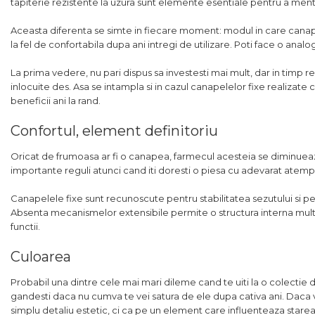
tapiterie rezistente la uzura sunt elemente esentiale pentru a men
Aceasta diferenta se simte in fiecare moment: modul in care canapea
la fel de confortabila dupa ani intregi de utilizare. Poti face o anal
La prima vedere, nu pari dispus sa investesti mai mult, dar in timp 
inlocuite des. Asa se intampla si in cazul canapelelor fixe realizate 
beneficii ani la rand.
Confortul, element definitoriu
Oricat de frumoasa ar fi o canapea, farmecul acesteia se diminueaza
importante reguli atunci cand iti doresti o piesa cu adevarat atemp
Canapelele fixe sunt recunoscute pentru stabilitatea sezutului si pe
Absenta mecanismelor extensibile permite o structura interna mult 
functii.
Culoarea
Probabil una dintre cele mai mari dileme cand te uiti la o colectie
gandesti daca nu cumva te vei satura de ele dupa cativa ani. Daca v
simplu detaliu estetic, ci ca pe un element care influenteaza starea 