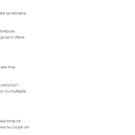
este sa ramana
 trebuie
ua sa-ti ofere
cele mai
retul lor?
or cu multiple
lasi timp te
rea nu ca pe un