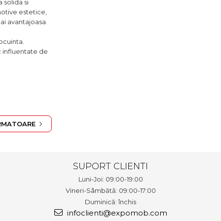
 solida si
motive estetice,
mai avantajoasa.
ocuinta.
c influentate de
RMATOARE
SUPORT CLIENTI
Luni-Joi: 09:00-19:00
Vineri-Sâmbătă: 09:00-17:00
Duminică: închis
infoclienti@expomob.com