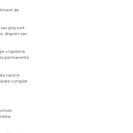
entiment de
 sau grej sunt
e, draperii sau
ge o tapiterie
 baza permanenta
ta cand iti
a arate complet
romotii
stitie