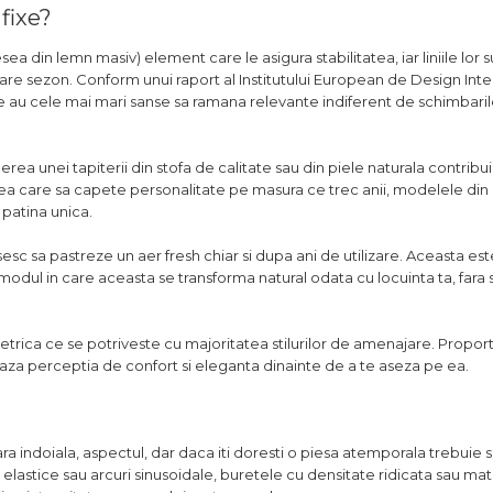
 fixe?
sea din lemn masiv) element care le asigura stabilitatea, iar liniile lor 
e sezon. Conform unui raport al Institutului European de Design Interi
ate au cele mai mari sanse sa ramana relevante indiferent de schimbari
erea unei tapiterii din stofa de calitate sau din piele naturala contrib
apea care sa capete personalitate pe masura ce trec anii, modelele din 
patina unica.
esc sa pastreze un aer fresh chiar si dupa ani de utilizare. Aceasta es
modul in care aceasta se transforma natural odata cu locuinta ta, fara 
ica ce se potriveste cu majoritatea stilurilor de amenajare. Proport
eaza perceptia de confort si eleganta dinainte de a te aseza pe ea.
ara indoiala, aspectul, dar daca iti doresti o piesa atemporala trebuie sa
elastice sau arcuri sinusoidale, buretele cu densitate ridicata sau mat