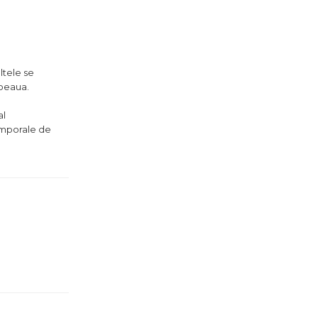
ltele se
apeaua.
al
emporale de