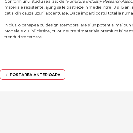
Conform unui studiu realizat de ”
Furniture Industry Research Assoc
materiale rezistente, ajung sa le pastreze in medie intre 10 si 15 ani
cat si din cauza uzurii accentuate. Daca imparti costul total la numar
In plus, o canapea cu design atemporal are si un potential mai bun de
Modelele cu linii clasice, culori neutre si materiale premium isi p
trenduri trecatoare.
POSTAREA ANTERIOARA