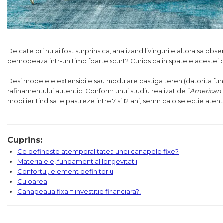
Colectia COMO
Colectia BELLA
De cate ori nu ai fost surprins ca, analizand livingurile altora sa obs
demodeaza intr-un timp foarte scurt? Curios ca in spatele acestei 
Desi modelele extensibile sau modulare castiga teren (datorita funct
rafinamentului autentic. Conform unui studiu realizat de ”
American 
mobilier tind sa le pastreze intre 7 si 12 ani, semn ca o selectie at
Cuprins:
Ce defineste atemporalitatea unei canapele fixe?
Materialele, fundament al longevitatii
Confortul, element definitoriu
Culoarea
Canapeaua fixa = investitie financiara?!