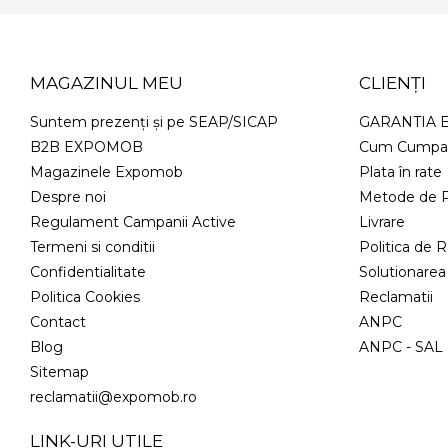
MAGAZINUL MEU
CLIENȚI
Suntem prezenți și pe SEAP/SICAP
GARANTIA
B2B EXPOMOB
Cum Cumpa
Magazinele Expomob
Plata în rate
Despre noi
Metode de P
Regulament Campanii Active
Livrare
Termeni si conditii
Politica de R
Confidentialitate
Solutionarea o
Politica Cookies
Reclamatii
Contact
ANPC
Blog
ANPC - SAL
Sitemap
reclamatii@expomob.ro
LINK-URI UTILE