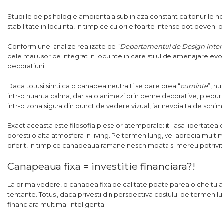
Studiile de psihologie ambientala subliniaza constant ca tonurile ne
stabilitate in locuinta, in timp ce culorile foarte intense pot deven
Conform unei analize realizate de ”
Departamentul de Design Interior
cele mai usor de integrat in locuinte in care stilul de amenajare e
decoratiuni.
Daca totusi simti ca o canapea neutra ti se pare prea “
cuminte
”, n
intr-o nuanta calma, dar sa o animezi prin perne decorative, pleduri
intr-o zona sigura din punct de vedere vizual, iar nevoia ta de schi
Exact aceasta este filosofia pieselor atemporale: iti lasa libertatea d
doresti o alta atmosfera in living. Pe termen lung, vei aprecia mult 
diferit, in timp ce canapeaua ramane neschimbata si mereu potrivit
Canapeaua fixa = investitie financiara?!
La prima vedere, o canapea fixa de calitate poate parea o cheltui
tentante. Totusi, daca privesti din perspectiva costului pe termen l
financiara mult mai inteligenta.