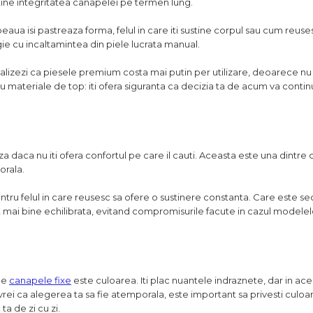
tine integritatea canapelei pe termen lung.
ua isi pastreaza forma, felul in care iti sustine corpul sau cum reus
ogie cu incaltamintea din piele lucrata manual.
realizezi ca piesele premium costa mai putin per utilizare, deoarece nu
cu materiale de top: iti ofera siguranta ca decizia ta de acum va contin
 daca nu iti ofera confortul pe care il cauti. Aceasta este una dintre 
orala.
ntru felul in care reusesc sa ofere o sustinere constanta. Care este sec
mai bine echilibrata, evitand compromisurile facute in cazul modelel
 de
canapele fixe
este culoarea. Iti plac nuantele indraznete, dar in ace
rei ca alegerea ta sa fie atemporala, este important sa privesti culoa
ta de zi cu zi.