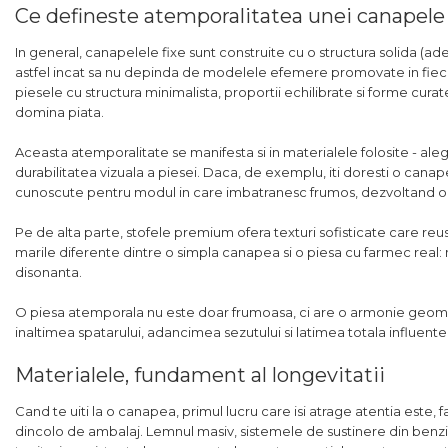
Ce defineste atemporalitatea unei canapele
In general, canapelele fixe sunt construite cu o structura solida (ade
astfel incat sa nu depinda de modelele efemere promovate in fiecar
piesele cu structura minimalista, proportii echilibrate si forme cur
domina piata.
Aceasta atemporalitate se manifesta si in materialele folosite - aleg
durabilitatea vizuala a piesei. Daca, de exemplu, iti doresti o can
cunoscute pentru modul in care imbatranesc frumos, dezvoltand o 
Pe de alta parte, stofele premium ofera texturi sofisticate care reus
marile diferente dintre o simpla canapea si o piesa cu farmec real: 
disonanta.
O piesa atemporala nu este doar frumoasa, ci are o armonie geometr
inaltimea spatarului, adancimea sezutului si latimea totala influent
Materialele, fundament al longevitatii
Cand te uiti la o canapea, primul lucru care isi atrage atentia este, f
dincolo de ambalaj. Lemnul masiv, sistemele de sustinere din benzi 