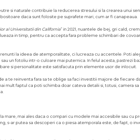
utre si naturale contribuie la reducerea stresului si la crearea unui s
i obositoare daca sunt folosite pe suprafete mari, cum ar fi canapeaua.
 al Universitatii din California
” in 2021, nuantele de bej, gri cald, crem
volueaza in timp, pentru ca accepta fara probleme schimbari de covoar
u renunti la ideea de atemporalitate, ci lucreaza cu accentele. Poti ale
 sau un fotoliu intr-o culoare mai puternica. In felul acesta, pastrezi
mbare si personalitate este satisfacuta prin elemente usor de inlocuit.
e a te reinventa fara sa te oblige sa faci investitii majore de fiecare da
mai mult faptul ca poti schimba doar cateva detalii si, totusi, camera s
a.
ala mare, mai ales daca o compari cu modele mai accesibile sau cu p
ung, s-ar putea sa descoperi ca o piesa atemporala este, de fapt, o inve