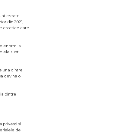
sunt create
or din 2021,
le estetice care
uie enorm la
piele sunt
te una dintre
sa devina o
ia dintre
 privesti si
erialele de