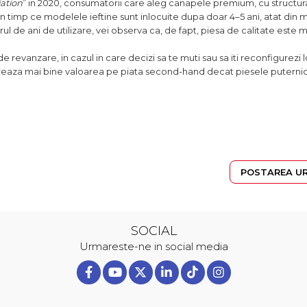
iation
” in 2020, consumatorii care aleg canapele premium, cu structura
, in timp ce modelele ieftine sunt inlocuite dupa doar 4–5 ani, atat din 
ul de ani de utilizare, vei observa ca, de fapt, piesa de calitate este 
 revanzare, in cazul in care decizi sa te muti sau sa iti reconfigurezi l
astreaza mai bine valoarea pe piata second-hand decat piesele puterni
POSTAREA U
SOCIAL
Urmareste-ne in social media