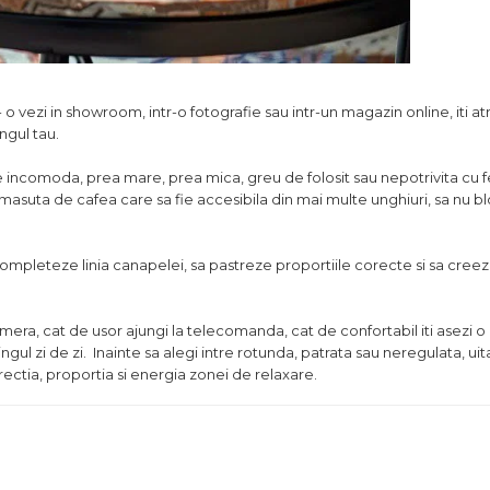
 vezi in showroom, intr-o fotografie sau intr-un magazin online, iti at
ingul tau.
incomoda, prea mare, prea mica, greu de folosit sau nepotrivita cu fe
asuta de cafea care sa fie accesibila din mai multe unghiuri, sa nu 
ompleteze linia canapelei, sa pastreze proportiile corecte si sa creez
mera, cat de usor ajungi la telecomanda, cat de confortabil iti asezi o
ngul zi de zi. Inainte sa alegi intre rotunda, patrata sau neregulata, uit
rectia, proportia si energia zonei de relaxare.