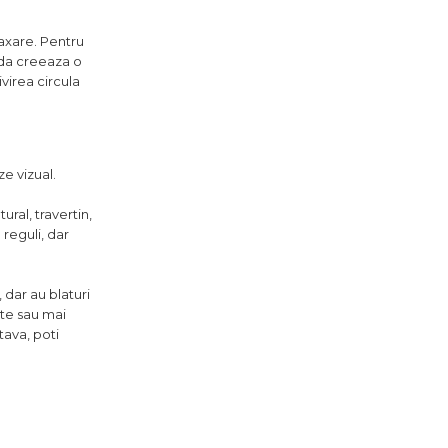
laxare. Pentru
unda creeaza o
virea circula
e vizual.
ral, travertin,
reguli, dar
 dar au blaturi
ate sau mai
tava, poti