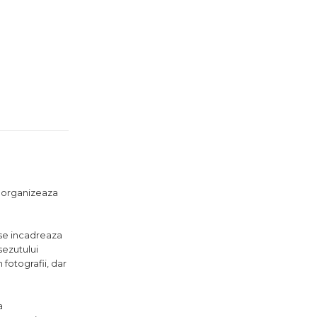
a organizeaza
 se incadreaza
sezutului
fotografii, dar
a