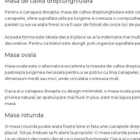
Masa de cafea dreptunghiulara
Pentru o canapea dreapta, masa de cafea dreptunghiulara este cea ma
canapelei, ofera suprafata utila pe lungime si creeaza o compozitie
paralel cu ea va arata firesc si va fi usor de folosit din orice loc de
Aceasta forma este ideala daca iti place sa ai la indemana mai mul
decorative. Pentru ca blatul este alungit, poti organiza suprafata p
Masa ovala
Masa ovala este o alternativa excelenta la masuta de cafea dreptun
pastreaza lungimea necesara pentru a se potrivi cu linia canapelei, 
dimensiuni medii sau mici, unde circulatia conteaza mult.
Daca ai o canapea dreapta cu design minimalist, o masa ovala poa
privirea natural, iar spatiul pare mai fluid. In plus, este mai sigura p
masa.
Masa rotunda
O masa rotunda poate arata foarte bine in fata unei canapele drepte
placut. Totusi, trebuie sa fii atent la proportii. O masa rotunda pre
ca un obiect decorativ decat ca o piesa functionala. Daca ai o can