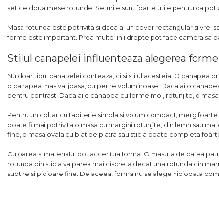
set de doua mese rotunde. Seturile sunt foarte utile pentru ca pot
Masa rotunda este potrivita si daca ai un covor rectangular si vrei sa
forme este important. Prea multe linii drepte pot face camera sa p
Stilul canapelei influenteaza alegerea forme
Nu doar tipul canapelei conteaza, ci si stilul acesteia. O canapea dre
o canapea masiva, joasa, cu perne voluminoase. Daca ai o canapea c
pentru contrast. Daca ai o canapea cu forme moi, rotunjite, o masa
Pentru un coltar cu tapiterie simpla si volum compact, merg foarte 
poate fi mai potrivita o masa cu margini rotunjite, din lemn sau mat
fine, o masa ovala cu blat de piatra sau sticla poate completa foar
Culoarea si materialul pot accentua forma. O masuta de cafea pat
rotunda din sticla va parea mai discreta decat una rotunda din ma
subtire si picioare fine. De aceea, forma nu se alege niciodata com