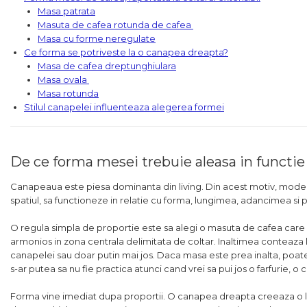
Masa patrata
Masuta de cafea rotunda de cafea
Masa cu forme neregulate
Ce forma se potriveste la o canapea dreapta?
Masa de cafea dreptunghiulara
Masa ovala
Masa rotunda
Stilul canapelei influenteaza alegerea formei
De ce forma mesei trebuie aleasa in functi
Canapeaua este piesa dominanta din living. Din acest motiv, mode
spatiul, sa functioneze in relatie cu forma, lungimea, adancimea si 
O regula simpla de proportie este sa alegi o masuta de cafea care
armonios in zona centrala delimitata de coltar. Inaltimea conteaza la
canapelei sau doar putin mai jos. Daca masa este prea inalta, poate 
s-ar putea sa nu fie practica atunci cand vrei sa pui jos o farfurie, o 
Forma vine imediat dupa proportii. O canapea dreapta creeaza o lin