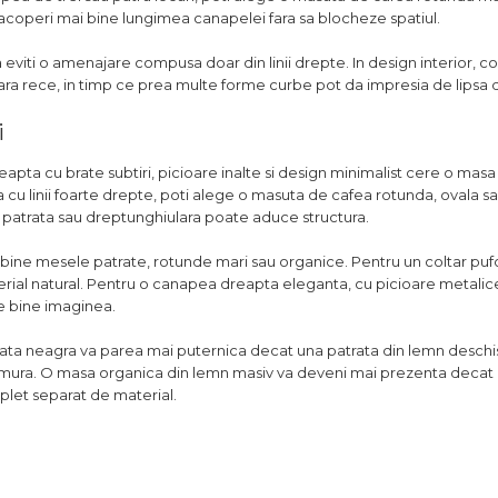
 acoperi mai bine lungimea canapelei fara sa blocheze spatiul.
 eviti o amenajare compusa doar din linii drepte. In design interior, co
ara rece, in timp ce prea multe forme curbe pot da impresia de lipsa 
i
apta cu brate subtiri, picioare inalte si design minimalist cere o masa 
u linii foarte drepte, poti alege o masuta de cafea rotunda, ovala s
 patrata sau dreptunghiulara poate aduce structura.
bine mesele patrate, rotunde mari sau organice. Pentru un coltar pufo
erial natural. Pentru o canapea dreapta eleganta, cu picioare metalice
te bine imaginea.
rata neagra va parea mai puternica decat una patrata din lemn deschi
rmura. O masa organica din lemn masiv va deveni mai prezenta decat 
plet separat de material.