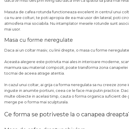
daca te misti des prin living sau daca vrei ca spatiul sa para mai rela
Masuta de cafea rotunda functioneaza excelent in centrul unui colta
ca nu are colturi, te poti apropia de ea mai usor din lateral, poti cir
atmosfera mai sociabila. Nu intamplator mesele rotunde sunt asocia
mai usor.
Masa cu forme neregulate
Daca ai un coltar masiv, cu linii drepte, o masa cu forme neregul
Aceasta alegere este potrivita mai ales in interioare moderne, sca
marmura sau material compozit, poate transforma zona canapelei intr
tocmai de aceea atrage atentia.
In cazul unui coltar, ai grija ca forma neregulata sa nu creeze zone
inguste in anumite portiuni, ceea ce le face mai putin practice. Daca
multe obiecte in acelasi timp, cauta o forma organica suficient de g
merge pe o forma mai sculpturala.
Ce forma se potriveste la o canapea dreapta