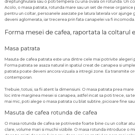
dreptunghiulara sau o poti tempera cu una ovala ori rotunda. Un colta
Acolo, o masa patrata, rotunda mare sau un set de mese organice po
pentru un coltar, persoanele asezate pe latura laterala vor ajung
deveni aglomerata, iar trecerea prin fata canapelei va fi incomoda.
Forma mesei de cafea, raportata la coltarul 
Masa patrata
Masuta de cafea patrata este una dintre cele mai potrivite alegeri 
Forma patrata se asaza natural in spatiul creat de canapea si umple 
patrata poate deveni ancora vizuala a intregii zone. Ea transmite ordi
contemporan.
Trebuie, totusi, sa fii atent la dimensiuni. O masa patrata prea mare
loc intre marginea mesei si canapea, astfel incat sa poti trece, sa te
mai mic, poti alege o masa patrata cu blat subtire, picioare fine sau
Masuta de cafea rotunda de cafea
O masa rotunda de cafea se potriveste foarte bine cu un coltar atunci
clare, volume mari si muchii vizibile. O masa rotunda introduce o mi