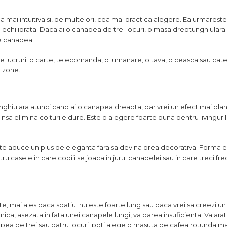
i intuitiva si, de multe ori, cea mai practica alegere. Ea urmareste 
 echilibrata. Daca ai o canapea de trei locuri, o masa dreptunghiulara
 pe canapea.
te lucruri: o carte, telecomanda, o lumanare, o tava, o ceasca sau cat
e zone.
ghiulara atunci cand ai o canapea dreapta, dar vrei un efect mai blan
insa elimina colturile dure. Este o alegere foarte buna pentru livinguri
te aduce un plus de eleganta fara sa devina prea decorativa. Forma 
entru casele in care copiii se joaca in jurul canapelei sau in care treci f
, mai ales daca spatiul nu este foarte lung sau daca vrei sa creezi un
a mica, asezata in fata unei canapele lungi, va parea insuficienta. Va ar
apea de trei sau patru locuri, poti alege o masuta de cafea rotunda m