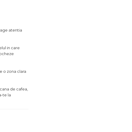
rage atentia
lul in care
blocheze
e o zona clara
 cana de cafea,
a-te la