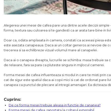
Colectia COMO
Colectia BELLA
Alegerea unei mese de cafea pare una dintre acele decizii simple - o
forma, textura sau culoarea si te gandesti ca ar arata tare bine in liv
Doar ca, odata amplasata in camera, constati ca aceeasi piesa este 
este asezata canapeaua. Daca ai un coltar generos ai nevoie de o m
trecerea si sa echilibreze vizual volumul mare al canapelei.
Daca ai o canapea dreapta, lucrurile se schimba: masa trebuie sa c
de relaxare, fara sa para ca pluteste singura in mijlocul camerei.
Forma mesei de cafea influenteaza si modul in care te misti prin ca
cat de sigur este spatiul daca ai copii mici si cat de ordonat pare livi
canapea ca punctul de plecare al intregii amenajari. Ea dicteaza di
Cuprins:
De ce forma mesei trebuie aleasa in functie de canapea?
Forma mesei de cafea, raportata la coltarul extensibil