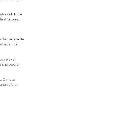
ntrastul dintre
de structura.
diferita fata de
au organica
s, relaxat,
 si proportii
s. O masa
una cu blat