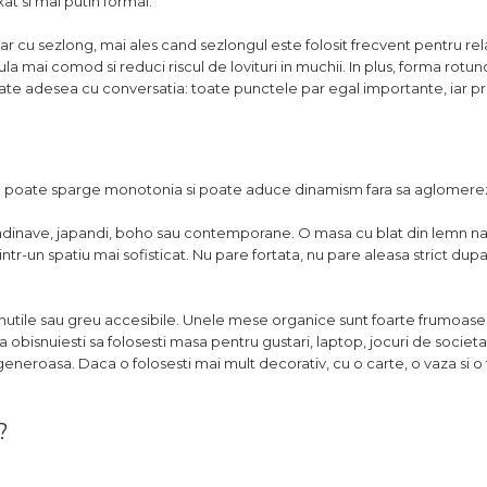
xat si mai putin formal.
r cu sezlong, mai ales cand sezlongul este folosit frecvent pentru re
cula mai comod si reduci riscul de lovituri in muchii. In plus, forma rot
te adesea cu conversatia: toate punctele par egal importante, iar pri
ate poate sparge monotonia si poate aduce dinamism fara sa aglomerez
ndinave, japandi, boho sau contemporane. O masa cu blat din lemn natu
-un spatiu mai sofisticat. Nu pare fortata, nu pare aleasa strict dupa 
 inutile sau greu accesibile. Unele mese organice sunt foarte frumoase,
 obisnuiesti sa folosesti masa pentru gustari, laptop, jocuri de societ
eneroasa. Daca o folosesti mai mult decorativ, cu o carte, o vaza si o 
?