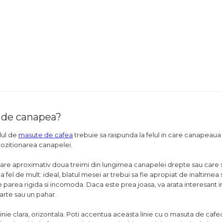
e de canapea?
lul de
masute de cafea
trebuie sa raspunda la felul in care canapeau
pozitionarea canapelei.
 are aproximativ doua treimi din lungimea canapelei drepte sau care
 fel de mult: ideal, blatul mesei ar trebui sa fie apropiat de inaltimea 
parea rigida si incomoda. Daca este prea joasa, va arata interesant in 
carte sau un pahar.
ie clara, orizontala. Poti accentua aceasta linie cu o masuta de cafe