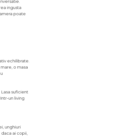
onversatie.
rea ingusta
 camera poate
lativ echilibrate.
ar mare, o masa
au
 Lasa suficient
ntr-un living
i, unghiuri
 daca ai copii,