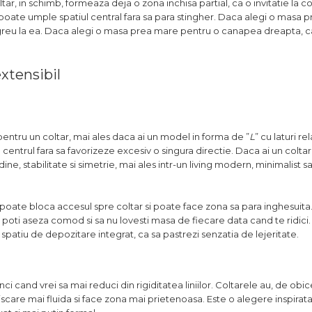
r, in schimb, formeaza deja o zona inchisa partial, ca o invitatie la c
ate umple spatiul central fara sa para stingher. Daca alegi o masa p
e greu la ea. Daca alegi o masa prea mare pentru o canapea dreapta,
extensibil
pentru un coltar, mai ales daca ai un model in forma de ”
L
” cu laturi re
centrul fara sa favorizeze excesiv o singura directie. Daca ai un colt
ne, stabilitate si simetrie, mai ales intr-un living modern, minimalist s
 poate bloca accesul spre coltar si poate face zona sa para inghesuita.
 poti aseza comod si sa nu lovesti masa de fiecare data cand te ridici. I
 spatiu de depozitare integrat, ca sa pastrezi senzatia de lejeritate.
 cand vrei sa mai reduci din rigiditatea liniilor. Coltarele au, de obice
scare mai fluida si face zona mai prietenoasa. Este o alegere inspirata