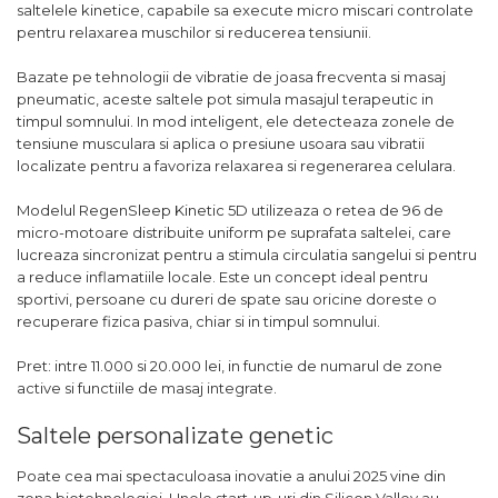
saltelele kinetice, capabile sa execute micro miscari controlate
pentru relaxarea muschilor si reducerea tensiunii.
Bazate pe tehnologii de vibratie de joasa frecventa si masaj
pneumatic, aceste saltele pot simula masajul terapeutic in
timpul somnului. In mod inteligent, ele detecteaza zonele de
tensiune musculara si aplica o presiune usoara sau vibratii
localizate pentru a favoriza relaxarea si regenerarea celulara.
Modelul RegenSleep Kinetic 5D utilizeaza o retea de 96 de
micro-motoare distribuite uniform pe suprafata saltelei, care
lucreaza sincronizat pentru a stimula circulatia sangelui si pentru
a reduce inflamatiile locale. Este un concept ideal pentru
sportivi, persoane cu dureri de spate sau oricine doreste o
recuperare fizica pasiva, chiar si in timpul somnului.
Pret: intre 11.000 si 20.000 lei, in functie de numarul de zone
active si functiile de masaj integrate.
Saltele personalizate genetic
Poate cea mai spectaculoasa inovatie a anului 2025 vine din