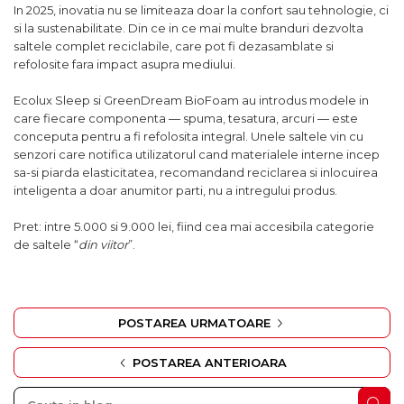
In 2025, inovatia nu se limiteaza doar la confort sau tehnologie, ci
si la sustenabilitate. Din ce in ce mai multe branduri dezvolta
saltele complet reciclabile, care pot fi dezasamblate si
refolosite fara impact asupra mediului.
Ecolux Sleep si GreenDream BioFoam au introdus modele in
care fiecare componenta — spuma, tesatura, arcuri — este
conceputa pentru a fi refolosita integral. Unele saltele vin cu
senzori care notifica utilizatorul cand materialele interne incep
sa-si piarda elasticitatea, recomandand reciclarea si inlocuirea
inteligenta a doar anumitor parti, nu a intregului produs.
Pret: intre 5.000 si 9.000 lei, fiind cea mai accesibila categorie
de saltele “
din viitor
”.
POSTAREA URMATOARE
POSTAREA ANTERIOARA