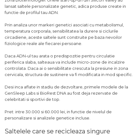
zona biotehnologiei. Unele start-up-uri din Silicon Valley au
lansat saltele personalizate genetic, adica produse create in
functie de profilul tau ADN.
Prin analiza unor markeri genetici asociati cu metabolismul,
temperatura corporala, sensibilitatea la durere si ciclurile
circadiene, aceste saltele sunt construite pe baza nevoilor
fiziologice reale ale fiecarei persoane.
Daca ADN-ul tau arata o predispozitie pentru circulatie
periferica slaba, salteaua va include micro-zone de incalzire
controlata. Daca ai o sensibilitate crescuta la presiune in zona
cervicala, structura de sustinere va fi modificata in mod specific.
Desi inca aflate in stadiu de dezvoltare, primele modele de la
GenSleep Labs si BioRest DNA au fost deja rezervate de
celebritati si sportivi de top.
Pret: intre 30.000 si 60.000 lei, in functie de nivelul de
personalizare si analizele genetice incluse.
Saltelele care se recicleaza singure