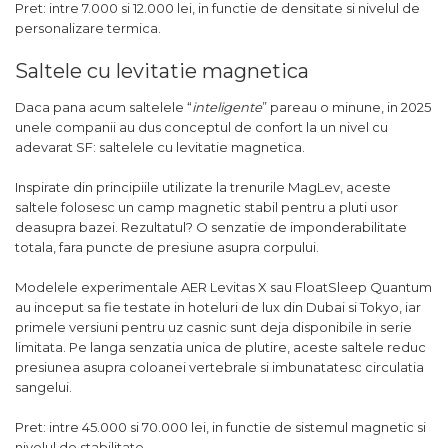
Pret: intre 7.000 si 12.000 lei, in functie de densitate si nivelul de
personalizare termica.
Saltele cu levitatie magnetica
Daca pana acum saltelele “
inteligente
” pareau o minune, in 2025
unele companii au dus conceptul de confort la un nivel cu
adevarat SF: saltelele cu levitatie magnetica.
Inspirate din principiile utilizate la trenurile MagLev, aceste
saltele folosesc un camp magnetic stabil pentru a pluti usor
deasupra bazei. Rezultatul? O senzatie de imponderabilitate
totala, fara puncte de presiune asupra corpului.
Modelele experimentale AER Levitas X sau FloatSleep Quantum
au inceput sa fie testate in hoteluri de lux din Dubai si Tokyo, iar
primele versiuni pentru uz casnic sunt deja disponibile in serie
limitata. Pe langa senzatia unica de plutire, aceste saltele reduc
presiunea asupra coloanei vertebrale si imbunatatesc circulatia
sangelui.
Pret: intre 45.000 si 70.000 lei, in functie de sistemul magnetic si
nivelul de stabilitate.