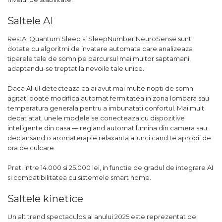
Saltele AI
RestAI Quantum Sleep si SleepNumber NeuroSense sunt
dotate cu algoritmi de invatare automata care analizeaza
tiparele tale de somn pe parcursul mai multor saptamani,
adaptandu-se treptat la nevoile tale unice.
Daca AI-ul detecteaza ca ai avut mai multe nopti de somn
agitat, poate modifica automat fermitatea in zona lombara sau
temperatura generala pentru a imbunatati confortul. Mai mult
decat atat, unele modele se conecteaza cu dispozitive
inteligente din casa — regland automat lumina din camera sau
declansand o aromaterapie relaxanta atunci cand te apropii de
ora de culcare.
Pret: intre 14.000 si 25.000 lei, in functie de gradul de integrare AI
si compatibilitatea cu sistemele smart home.
Saltele kinetice
Un alt trend spectaculos al anului 2025 este reprezentat de