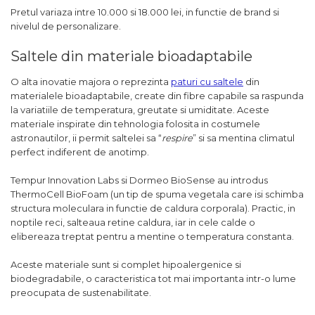
Pretul variaza intre 10.000 si 18.000 lei, in functie de brand si
nivelul de personalizare.
Saltele din materiale bioadaptabile
O alta inovatie majora o reprezinta
paturi cu saltele
din
materialele bioadaptabile, create din fibre capabile sa raspunda
la variatiile de temperatura, greutate si umiditate. Aceste
materiale inspirate din tehnologia folosita in costumele
astronautilor, ii permit saltelei sa “
respire
” si sa mentina climatul
perfect indiferent de anotimp.
Tempur Innovation Labs si Dormeo BioSense au introdus
ThermoCell BioFoam (un tip de spuma vegetala care isi schimba
structura moleculara in functie de caldura corporala). Practic, in
noptile reci, salteaua retine caldura, iar in cele calde o
elibereaza treptat pentru a mentine o temperatura constanta.
Aceste materiale sunt si complet hipoalergenice si
biodegradabile, o caracteristica tot mai importanta intr-o lume
preocupata de sustenabilitate.