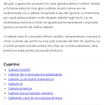
de pat, a ajuns intr-un punct in care granita dintre confort, stiinta
si fictiune este tot mai greu vizibila. Acum cativa ani ne
multumeam cu o saltea ortopedica sau din spuma cu memorie,
pe cand astazi putem vorbi despre saltele high tech, ce ne
analizeaza somnul si chiar ne ajusteaza temperatura corporala
pentru un somn de inalta calitate.
O saltea care iti cunoaste ritmul cardiac, temperatura corpului si
chiar ciclurile de somn nu mai sunt scenarii de film SF, pentru ca
in 2025 aceste inovatii exista, ba chiar se comercializeaza, desi
pretul nu este pentru buzunarul tuturor.
Cuprins:
Saltele SMART
Saltele din materiale bioadaptabile
Saltele cu levitatie magnetica
Saltele AI
Saltele kinetice
Saltele personalizate genetic
Saltelele care se recicleaza singure