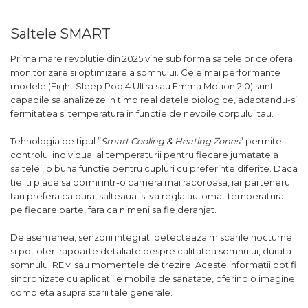
Saltele SMART
Prima mare revolutie din 2025 vine sub forma saltelelor ce ofera
monitorizare si optimizare a somnului. Cele mai performante
modele (Eight Sleep Pod 4 Ultra sau Emma Motion 2.0) sunt
capabile sa analizeze in timp real datele biologice, adaptandu-si
fermitatea si temperatura in functie de nevoile corpului tau.
Tehnologia de tipul ”
Smart Cooling & Heating Zones
” permite
controlul individual al temperaturii pentru fiecare jumatate a
saltelei, o buna functie pentru cupluri cu preferinte diferite. Daca
tie iti place sa dormi intr-o camera mai racoroasa, iar partenerul
tau prefera caldura, salteaua isi va regla automat temperatura
pe fiecare parte, fara ca nimeni sa fie deranjat.
De asemenea, senzorii integrati detecteaza miscarile nocturne
si pot oferi rapoarte detaliate despre calitatea somnului, durata
somnului REM sau momentele de trezire. Aceste informatii pot fi
sincronizate cu aplicatiile mobile de sanatate, oferind o imagine
completa asupra starii tale generale.