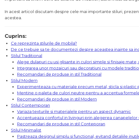
Colectia RUBEN
Biblioteci
Curatare Si Protectie
Paturi Tapitate
Scaune Dining
Birouri Albe
Curatare Si Protectie
In acest articol discutam despre cele mai importante stiluri, prezen
După Dimenisune
acestea.
Colectia NORTON
Vitrine
Paturi Copii Masini
Scaune Tapitate
Mobila Hol Alba
180x200
Colectia DOMINICA
Comode TV
Somiere
Blaturi Și Accesorii
160x200
Cuprins:
140x200
Ce reprezinta stilurile de mobila?
Colectia RIVA
Mese Living
Somiere PAL
Accesorii Mobila
90x200
De ce trebuie sa te documentezi despre aceastea inainte sa in
Vezi toate
Colectia TIFFANY
Stilul Traditional
Masute Cafea
Curatare Si Protectie
Alege dulapuri cu usi glisante in culori simple si finisaje mate
Colectia KALE
Integrarea unor mozaicuri sau decoratiuni cu modele traditi
Scaune Living
Recomandari de produse in stil Traditional
Colectia TAIDA
Stilul Modern
Colectia SANDO
Taburet Living
Experimenteaza cu materiale precum metal, sticla si plasti
Mentine o paleta de culori neutre pentru a accentua forme
Colectia MISA
Scaune Tapitate
Recomandari de produse in stil Modern
Colectia PETRA
Stilul Contemporan
Mese Si Scaune
Variaza texturile si materialele pentru un aspect dynamic
Colectia BELISSIMO
Accentueaza confortul in livinguri prin alegerea canapelelor si
Recomandari de produse in stil Conteporan
Colectia HAMLET
Curatare Si Protectie
Stilul Minimalist
Colectia HORIZON
Pastreaza designul simplu si functional, evitand detaliile inutil