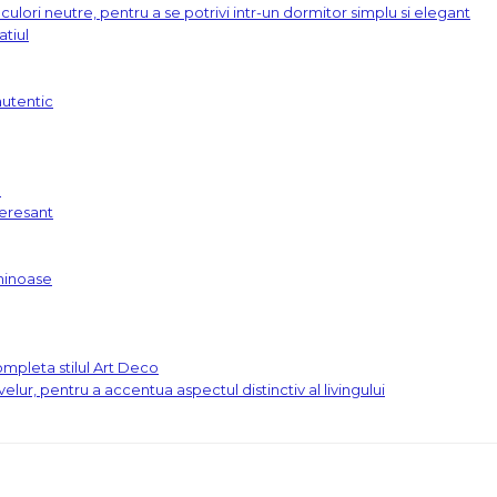
ulori neutre, pentru a se potrivi intr-un dormitor simplu si elegant
tiul
autentic
n
teresant
uminoase
mpleta stilul Art Deco
lur, pentru a accentua aspectul distinctiv al livingului