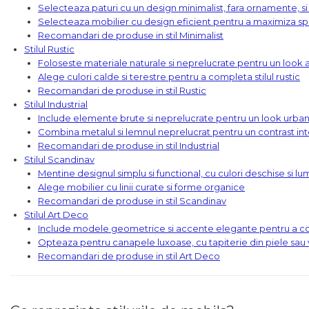
Selecteaza paturi cu un design minimalist, fara ornamente, si c
Colectia COMO
Selecteaza mobilier cu design eficient pentru a maximiza spa
Colectia BELLA
Recomandari de produse in stil Minimalist
Stilul Rustic
Foloseste materiale naturale si neprelucrate pentru un look 
Alege culori calde si terestre pentru a completa stilul rustic
Recomandari de produse in stil Rustic
Stilul Industrial
Include elemente brute si neprelucrate pentru un look urba
Combina metalul si lemnul neprelucrat pentru un contrast in
Recomandari de produse in stil Industrial
Stilul Scandinav
Mentine designul simplu si functional, cu culori deschise si l
Alege mobilier cu linii curate si forme organice
Recomandari de produse in stil Scandinav
Stilul Art Deco
Include modele geometrice si accente elegante pentru a co
Opteaza pentru canapele luxoase, cu tapiterie din piele sau ve
Recomandari de produse in stil Art Deco