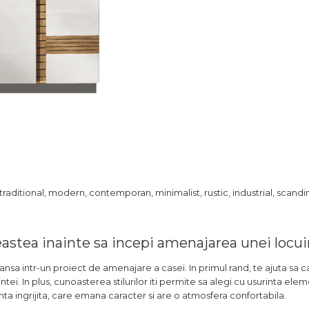
traditional, modern, contemporan, minimalist, rustic, industrial, scandin
astea inainte sa incepi amenajarea unei locu
 lansa intr-un proiect de amenajare a casei. In primul rand, te ajuta sa c
intei. In plus, cunoasterea stilurilor iti permite sa alegi cu usurinta ele
ta ingrijita, care emana caracter si are o atmosfera confortabila.