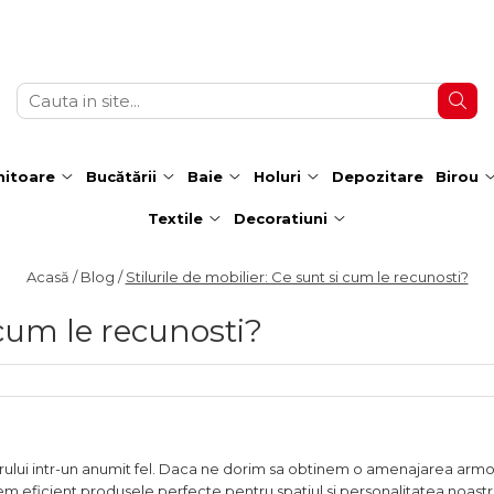
itoare
Bucătării
Baie
Holuri
Depozitare
Birou
Textile
Decoratiuni
Acasă /
Blog /
Stilurile de mobilier: Ce sunt si cum le recunosti?
i cum le recunosti?
erului intr-un anumit fel. Daca ne dorim sa obtinem o amenajarea armo
egem eficient produsele perfecte pentru spatiul si personalitatea noastr