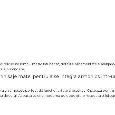
 Se foloseste lemnul masiv, intunecat, detaliile ornamentate si aranja
a si primitoare.
i finisaje mate, pentru a se integra armonios intr-
ofera un amestec perfect de functionalitate si estetica. Opteaza pentr
 cu decorul. Aceasta solutie moderna de depozitare respecta stilul trad