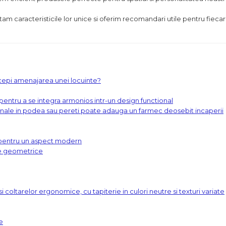
tam caracteristicile lor unice si oferim recomandari utile pentru fiecar
cepi amenajarea unei locuinte?
, pentru a se integra armonios intr-un design functional
onale in podea sau pereti poate adauga un farmec deosebit incaperii
c pentru un aspect modern
le geometrice
 coltarelor ergonomice, cu tapiterie in culori neutre si texturi variate
e