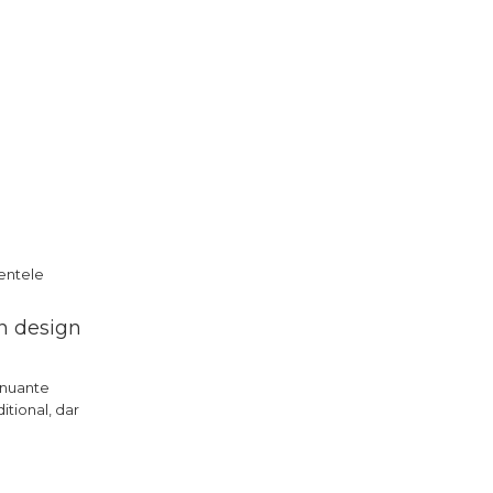
mentele
un design
u nuante
itional, dar