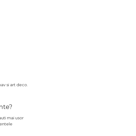
av si art deco.
inte?
auti mai usor
mentele