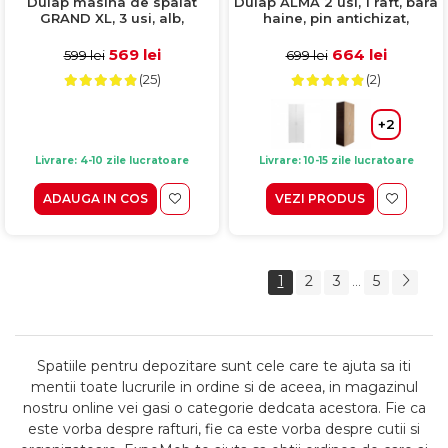
Dulap masina de spalat
Dulap ALMA 2 usi, 1 raft, bara
GRAND XL, 3 usi, alb,
haine, pin antichizat,
97x30x190 cm
80x52x203 cm
569 lei
664 lei
599 lei
699 lei
(25)
(2)
+2
Livrare: 4-10 zile lucratoare
Livrare: 10-15 zile lucratoare
ADAUGA IN COS
VEZI PRODUS
1
2
3
5
...
Spatiile pentru depozitare sunt cele care te ajuta sa iti
mentii toate lucrurile in ordine si de aceea, in magazinul
nostru online vei gasi o categorie dedcata acestora. Fie ca
este vorba despre rafturi, fie ca este vorba despre cutii si