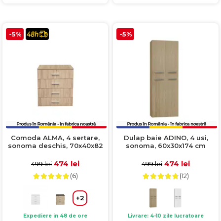
-5%
-5%
Comoda ALMA, 4 sertare,
Dulap baie ADINO, 4 usi,
sonoma deschis, 70x40x82
sonoma, 60x30x174 cm
cm
474 lei
474 lei
499 lei
499 lei
(6)
(12)
+2
Expediere in 48 de ore
Livrare: 4-10 zile lucratoare