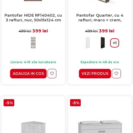
Pantofar HIDE RF140402, cu
Pantofar Quarter, cu 4
3 rafturi, nuc, 50x15x124 cm
rafturi, maro + crem,
50x15x140 cm
399 lei
399 lei
499 lei
499 lei
+1
Livrare: 4-10 zile lucratoare
Expediere in 48 de ore
ADAUGA IN COS
VEZI PRODUS
-5%
-5%