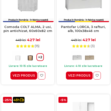
Comoda COLT ALMA, 2 usi,
Pantofar LORCA, 3 rafturi,
pin antichizat, 60x60x82 cm
alb, 100x38x46 cm
427 lei
427 lei
449 lei
449 lei
(15)
(3)
+2
Livrare: 10-15 zile lucratoare
Livrare: 4-10 zile lucratoare
VEZI PRODUS
VEZI PRODUS
-25%
-5%