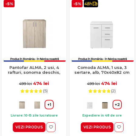
-5%
-5%
Pantofar ALMA, 2 usi, 4
Comoda ALMA, 1 usa, 3
rafturi, sonoma deschis,
sertare, alb, 70x40x82 cm
80x40x103 cm
474 lei
474 lei
499 lei
499 lei
(5)
(2)
+1
+2
Livrare: 10-15 zile lucratoare
Expediere in 48 de ore
VEZI PRODUS
VEZI PRODUS