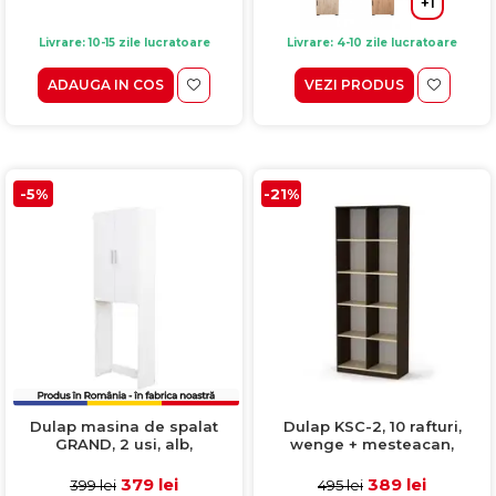
+1
Livrare: 10-15 zile lucratoare
Livrare: 4-10 zile lucratoare
ADAUGA IN COS
VEZI PRODUS
-5%
-21%
Dulap masina de spalat
Dulap KSC-2, 10 rafturi,
GRAND, 2 usi, alb,
wenge + mesteacan,
65x30x190.5 cm
83x36x205 cm
379 lei
389 lei
399 lei
495 lei