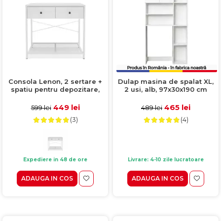
Consola Lenon, 2 sertare +
Dulap masina de spalat XL,
spatiu pentru depozitare,
2 usi, alb, 97x30x190 cm
80x35,7x73 cm
449 lei
465 lei
599 lei
489 lei
(3)
(4)
Expediere in 48 de ore
Livrare: 4-10 zile lucratoare
ADAUGA IN COS
ADAUGA IN COS