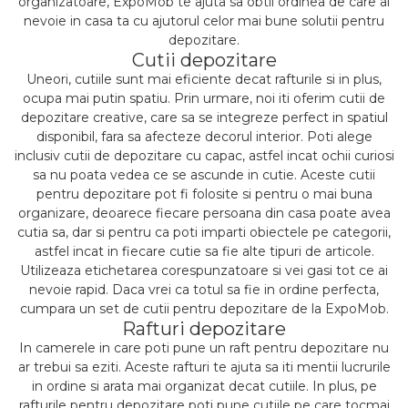
organizatoare, ExpoMob te ajuta sa obtii ordinea de care ai
nevoie in casa ta cu ajutorul celor mai bune solutii pentru
depozitare.
Cutii depozitare
Uneori, cutiile sunt mai eficiente decat rafturile si in plus,
ocupa mai putin spatiu. Prin urmare, noi iti oferim cutii de
depozitare creative, care sa se integreze perfect in spatiul
disponibil, fara sa afecteze decorul interior. Poti alege
inclusiv cutii de depozitare cu capac, astfel incat ochii curiosi
sa nu poata vedea ce se ascunde in cutie. Aceste cutii
pentru depozitare pot fi folosite si pentru o mai buna
organizare, deoarece fiecare persoana din casa poate avea
cutia sa, dar si pentru ca poti imparti obiectele pe categorii,
astfel incat in fiecare cutie sa fie alte tipuri de articole.
Utilizeaza etichetarea corespunzatoare si vei gasi tot ce ai
nevoie rapid. Daca vrei ca totul sa fie in ordine perfecta,
cumpara un set de cutii pentru depozitare de la ExpoMob.
Rafturi depozitare
In camerele in care poti pune un raft pentru depozitare nu
ar trebui sa eziti. Aceste rafturi te ajuta sa iti mentii lucrurile
in ordine si arata mai organizat decat cutiile. In plus, pe
rafturile pentru depozitare poti pune cutiile pe care tocmai