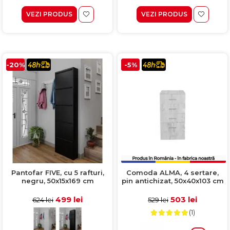
VEZI PRODUS
VEZI PRODUS
-20%
-5%
Pantofar FIVE, cu 5 rafturi,
Comoda ALMA, 4 sertare,
negru, 50x15x169 cm
pin antichizat, 50x40x103 cm
499 lei
503 lei
624 lei
529 lei
(1)