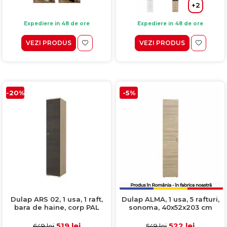
+2
Expediere in 48 de ore
Expediere in 48 de ore
VEZI PRODUS
VEZI PRODUS
-20%
-5%
Dulap ARS 02, 1 usa, 1 raft,
Dulap ALMA, 1 usa, 5 rafturi,
bara de haine, corp PAL
sonoma, 40x52x203 cm
stejar american, fronturi PAL
frasin, 40x51x201 cm
519 lei
522 lei
649 lei
549 lei