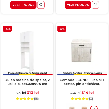
VEZI PRODUS
VEZI PRODUS
-5%
-5%
Dulap masina de spalat, 2
Comoda ECONO, 1 usa si 1
usi, alb, 65x30x190.5 cm
sertar, pin antichizat,
60x40x64,5 cm
313 lei
314 lei
329 lei
330 lei
(15)
(3)