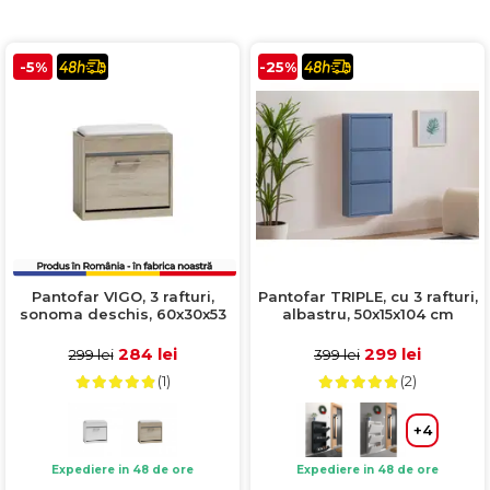
Comode TV
160x200
Colectia RIVA
Somiere PAL
Accesorii Mobila
140x200
Mese Living
Colectia TIFFANY
Curatare Si Protectie
90x200
-5%
-25%
Masute Cafea
Colectia KALE
Vezi toate
Scaune Living
Colectia TAIDA
Taburet Living
Colectia SANDO
Scaune Tapitate
Colectia MISA
Mese Si Scaune
Colectia PETRA
Curatare Si Protectie
Colectia BELISSIMO
Colectia HAMLET
Pantofar VIGO, 3 rafturi,
Pantofar TRIPLE, cu 3 rafturi,
sonoma deschis, 60x30x53
albastru, 50x15x104 cm
Colectia HORIZON
cm
284 lei
299 lei
299 lei
399 lei
Colectia COMO
(1)
(2)
Colectia BELLA
+4
Expediere in 48 de ore
Expediere in 48 de ore