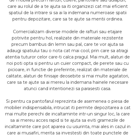
de mobila precum rafturi, cuiere, pantofare sau dulapuri,
care au rolul de a te ajuta sa iti organizezi cat mai eficient
spatiul de la intrare si sa ai la indemana numeroase spatii
pentru depozitare, care sa te ajute sa mentii ordinea.
Comercializam diverse modele de rafturi sau etajare
potrivite pentru hol, realizate din materiale rezistente
precum bambus din lemn sau pal, care te vor ajuta sa
adaugi spatiului tau o nota cat mai cool, prin care sa atragi
atentia tuturor celor care-ti calca pragul. Mai mult, alaturi de
noi poti opta si pentru un cuier compact, de perete sau cu
picioare, in functie de preferinte, realizat din materiale de
calitate, alaturi de finisaje deosebite si mai multe agatatori,
care sa te ajute sa ai mereu la indemana hainele necesare
atunci cand intentionezi sa parasesti casa.
Si pentru ca pantofarul reprezinta de asemenea o piesa de
mobilier indispensabila, intrucat iti permite depozitarea a cat
mai multe perechi de incaltaminte intr-un singur loc, la care
sa ai mereu acces rapid si te ajuta sa eviti gramezile de
incaltaminte care pot aparea cu usurinta, mai ales in cazul in
care ai musafiri, merita sa investesti din toate punctele de