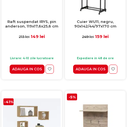
Raft suspendat IRYS, pin
Cuier WU11, negru,
anderson, 119x17,6x25,6 cm
90x142/44/97x170 cm
149 lei
159 lei
213 lei
249 lei
Livrare: 4-10 zile lucratoare
Expediere in 48 de ore
ADAUGA IN COS
ADAUGA IN COS
-5%
-41%