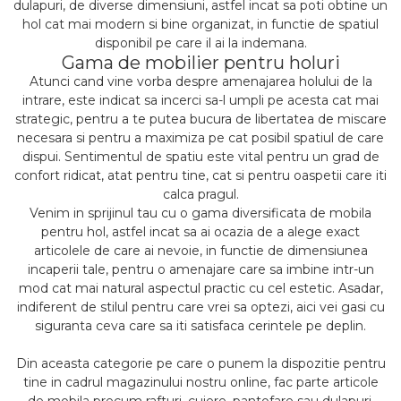
dulapuri, de diverse dimensiuni, astfel incat sa poti obtine un
hol cat mai modern si bine organizat, in functie de spatiul
disponibil pe care il ai la indemana.
Gama de mobilier pentru holuri
Atunci cand vine vorba despre amenajarea holului de la
intrare, este indicat sa incerci sa-l umpli pe acesta cat mai
strategic, pentru a te putea bucura de libertatea de miscare
necesara si pentru a maximiza pe cat posibil spatiul de care
dispui. Sentimentul de spatiu este vital pentru un grad de
confort ridicat, atat pentru tine, cat si pentru oaspetii care iti
calca pragul.
Venim in sprijinul tau cu o gama diversificata de mobila
pentru hol, astfel incat sa ai ocazia de a alege exact
articolele de care ai nevoie, in functie de dimensiunea
incaperii tale, pentru o amenajare care sa imbine intr-un
mod cat mai natural aspectul practic cu cel estetic. Asadar,
indiferent de stilul pentru care vrei sa optezi, aici vei gasi cu
siguranta ceva care sa iti satisfaca cerintele pe deplin.
Din aceasta categorie pe care o punem la dispozitie pentru
tine in cadrul magazinului nostru online, fac parte articole