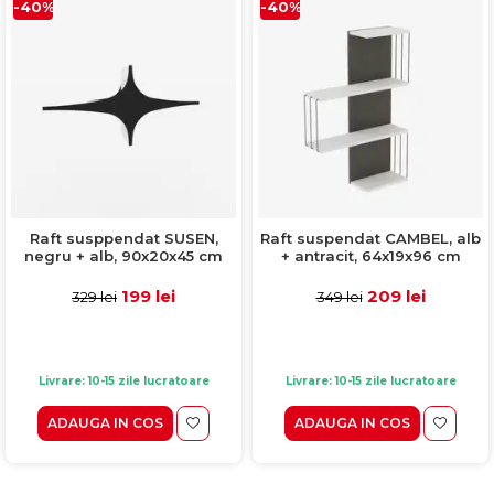
-40%
-40%
Raft susppendat SUSEN,
Raft suspendat CAMBEL, alb
negru + alb, 90x20x45 cm
+ antracit, 64x19x96 cm
199 lei
209 lei
329 lei
349 lei
Livrare: 10-15 zile lucratoare
Livrare: 10-15 zile lucratoare
ADAUGA IN COS
ADAUGA IN COS