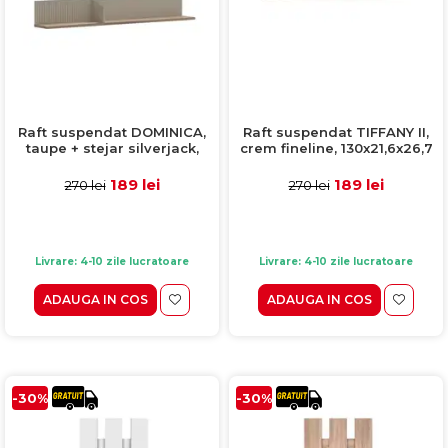
Raft suspendat DOMINICA,
Raft suspendat TIFFANY II,
taupe + stejar silverjack,
crem fineline, 130x21,6x26,7
135x19x19,5 cm
cm
189 lei
189 lei
270 lei
270 lei
Livrare: 4-10 zile lucratoare
Livrare: 4-10 zile lucratoare
ADAUGA IN COS
ADAUGA IN COS
-30%
-30%