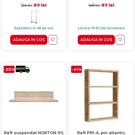
89 lei
89 lei
124 lei
149 lei
Expediere in 48 de ore
Livrare: 10-15 zile lucratoare
ADAUGA IN COS
ADAUGA IN COS
-30%
-41%
Raft suspendat NORTON 90,
Raft PR1-A, pin atlantic,