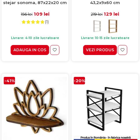
stejar sonoma, 87x22x20 cm
43,2x9x60 cm
109 lei
129 lei
156 lei
219 lei
(1)
Livrare: 4-10 zile lucratoare
Livrare: 10-15 zile lucratoare
ADAUGA IN COS
VEZI PRODUS
-41%
-20%