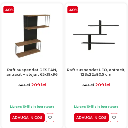
-40%
-40%
Raft suspendat DESTAN,
Raft suspendat LEO, antracit,
antracit + stejar, 65x19x96
123x22x80,5 cm
cm
209 lei
209 lei
349 lei
349 lei
Livrare: 10-15 zile lucratoare
Livrare: 10-15 zile lucratoare
ADAUGA IN COS
ADAUGA IN COS