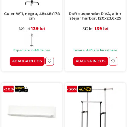
Cuier W11, negru, 48x48x178
Raft suspendat RIVA, alb +
cm
stejar harbor, 120x23,6x25
cm
139 lei
139 lei
149 lei
313 lei
Expediere in 48 de ore
Livrare: 4-10 zile lucratoare
ADAUGA IN COS
ADAUGA IN COS
-30%
-36%