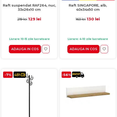
Raft suspendat RAF264, nuc,
Raft SINGAPORE, alb,
33x26x10 cm
40x34x50 cm
129 lei
130 lei
219 lei
163 lei
Livrare: 10-15 zile lucratoare
Livrare: 4-10 zile lucratoare
ADAUGA IN COS
ADAUGA IN COS
-7%
-56%