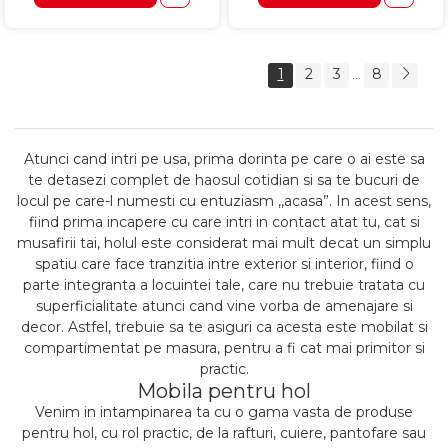
1
2
3
8
...
Atunci cand intri pe usa, prima dorinta pe care o ai este sa
te detasezi complet de haosul cotidian si sa te bucuri de
locul pe care-l numesti cu entuziasm ,,acasa”. In acest sens,
fiind prima incapere cu care intri in contact atat tu, cat si
musafirii tai, holul este considerat mai mult decat un simplu
spatiu care face tranzitia intre exterior si interior, fiind o
parte integranta a locuintei tale, care nu trebuie tratata cu
superficialitate atunci cand vine vorba de amenajare si
decor. Astfel, trebuie sa te asiguri ca acesta este mobilat si
compartimentat pe masura, pentru a fi cat mai primitor si
practic.
Mobila pentru hol
Venim in intampinarea ta cu o gama vasta de produse
pentru hol, cu rol practic, de la rafturi, cuiere, pantofare sau