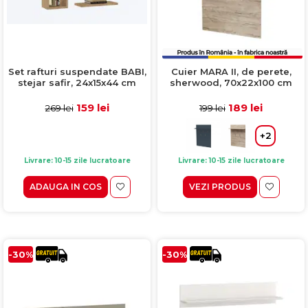
Set rafturi suspendate BABI,
Cuier MARA II, de perete,
stejar safir, 24x15x44 cm
sherwood, 70x22x100 cm
159 lei
189 lei
269 lei
199 lei
+2
Livrare: 10-15 zile lucratoare
Livrare: 10-15 zile lucratoare
ADAUGA IN COS
VEZI PRODUS
-30%
-30%