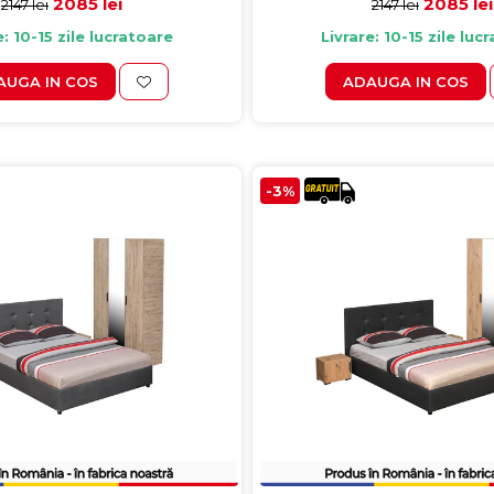
2085 lei
2085 lei
2147 lei
2147 lei
e: 10-15 zile lucratoare
Livrare: 10-15 zile luc
AUGA IN COS
ADAUGA IN COS
-3%