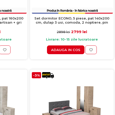
, pat 160x200
Set dormitor ECONO, 5 piese, pat 140x200
artisan + gri
cm, dulap 3 usi, comoda, 2 noptiere, pin
antichizat + turcoaz
i
2799 lei
2898 lei
ratoare
Livrare: 10-15 zile lucratoare
ADAUGA IN COS
-3%