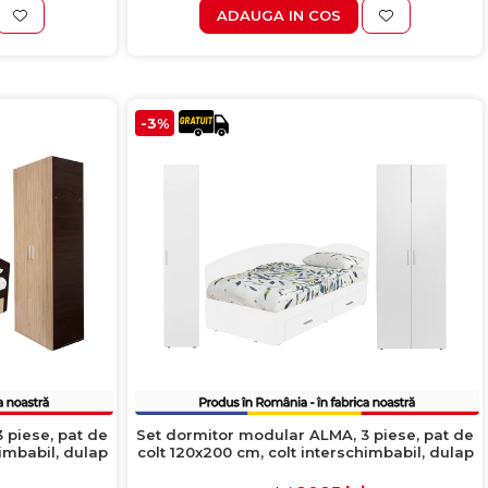
ADAUGA IN COS
-3%
 piese, pat de
Set dormitor modular ALMA, 3 piese, pat de
himbabil, dulap
colt 120x200 cm, colt interschimbabil, dulap
nchis + sonoma
2 usi, dulap 1 usa, alb