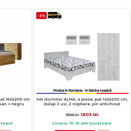
-3%
pat 160x200 cm
Set dormitor ALMA, 4 piese, pat 140x200 cm,
isan + negru
dulap 2 usi, 2 noptiere, pin antichizat
1803 lei
1856 lei
ratoare
Livrare: 10-15 zile lucratoare