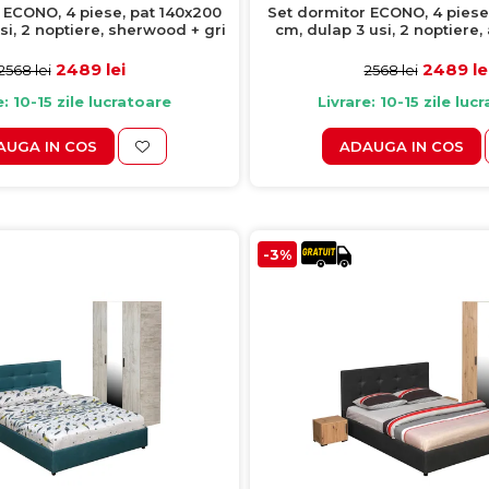
 ECONO, 4 piese, pat 140x200
Set dormitor ECONO, 4 piese
si, 2 noptiere, sherwood + gri
cm, dulap 3 usi, 2 noptiere, 
antracit
2489 lei
2489 le
2568 lei
2568 lei
e: 10-15 zile lucratoare
Livrare: 10-15 zile luc
AUGA IN COS
ADAUGA IN COS
-3%