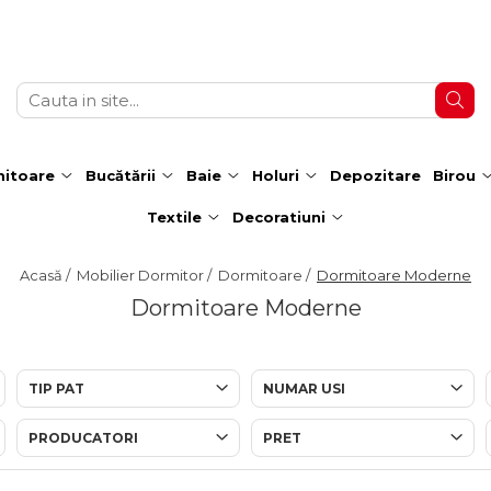
itoare
Bucătării
Baie
Holuri
Depozitare
Birou
Textile
Decoratiuni
Acasă /
Mobilier Dormitor /
Dormitoare /
Dormitoare Moderne
Dormitoare Moderne
TIP PAT
NUMAR USI
PRODUCATORI
PRET