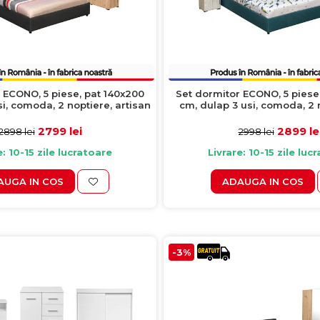
 ECONO, 5 piese, pat 140x200
Set dormitor ECONO, 5 piese
i, comoda, 2 noptiere, artisan
cm, dulap 3 usi, comoda, 2 
+ gri antracit
antichizat + turco
2799 lei
2899 le
2898 lei
2998 lei
e: 10-15 zile lucratoare
Livrare: 10-15 zile luc
AUGA IN COS
ADAUGA IN COS
-3%