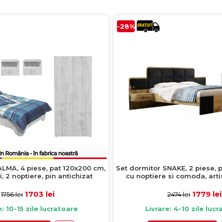
-28%
ALMA, 4 piese, pat 120x200 cm,
Set dormitor SNAKE, 2 piese, 
, 2 noptiere, pin antichizat
cu noptiere si comoda, art
1703 lei
1779 lei
1756 lei
2474 lei
e: 10-15 zile lucratoare
Livrare: 4-10 zile luc