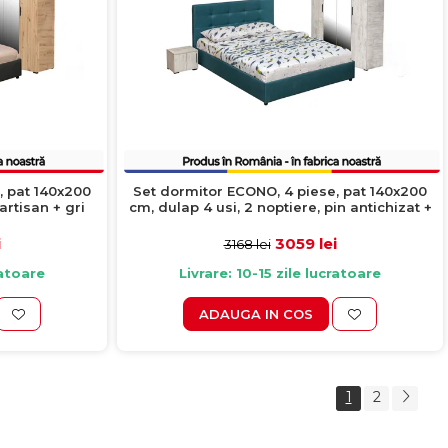
, pat 140x200
Set dormitor ECONO, 4 piese, pat 140x200
artisan + gri
cm, dulap 4 usi, 2 noptiere, pin antichizat +
turcoaz
i
3059 lei
3168 lei
ratoare
Livrare: 10-15 zile lucratoare
ADAUGA IN COS
1
2