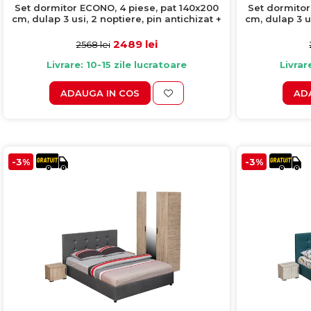
Set dormitor ECONO, 4 piese, pat 140x200
Set dormitor
cm, dulap 3 usi, 2 noptiere, pin antichizat +
cm, dulap 3 u
turcoaz
2489 lei
2568 lei
Livrare: 10-15 zile lucratoare
Livrar
ADAUGA IN COS
AD
-3%
-3%