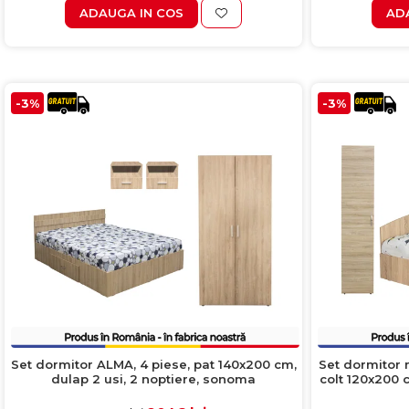
ADAUGA IN COS
AD
Colectia COMO
Colectia BELLA
-3%
-3%
Set dormitor ALMA, 4 piese, pat 140x200 cm,
Set dormitor 
dulap 2 usi, 2 noptiere, sonoma
colt 120x200 c
2 usi, du