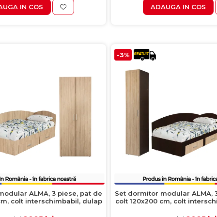
AUGA IN COS
ADAUGA IN COS
-3%
modular ALMA, 3 piese, pat de
Set dormitor modular ALMA, 3
m, colt interschimbabil, dulap
colt 120x200 cm, colt intersc
lap 1 usa, sonoma deschis
2 usi, dulap 1 usa, sonoma i
deschis