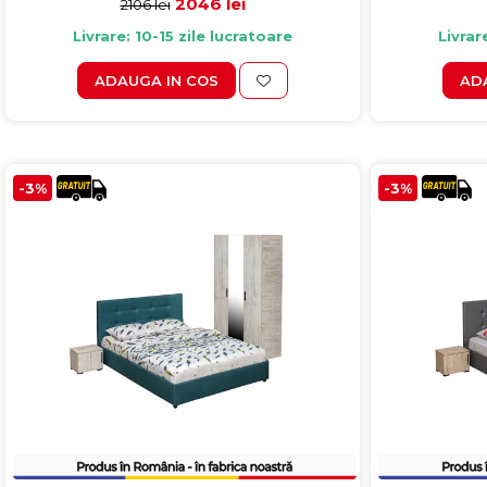
2046 lei
2106 lei
Livrare: 10-15 zile lucratoare
Livrar
ADAUGA IN COS
AD
-3%
-3%