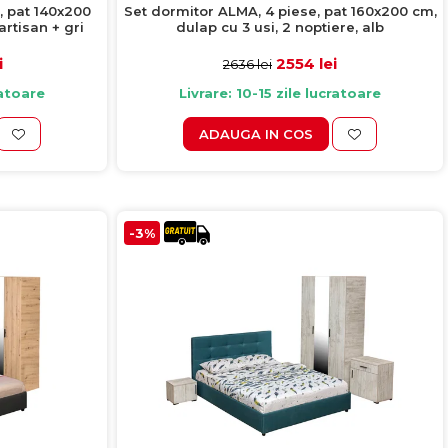
, pat 140x200
Set dormitor ALMA, 4 piese, pat 160x200 cm,
artisan + gri
dulap cu 3 usi, 2 noptiere, alb
i
2554 lei
2636 lei
ratoare
Livrare: 10-15 zile lucratoare
ADAUGA IN COS
-3%