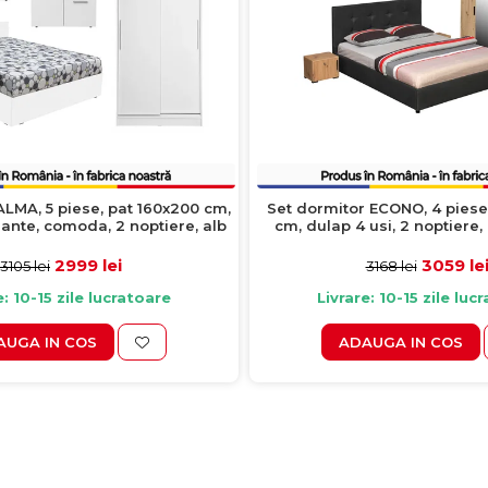
ALMA, 5 piese, pat 160x200 cm,
Set dormitor ECONO, 4 piese
sante, comoda, 2 noptiere, alb
cm, dulap 4 usi, 2 noptiere, 
antracit
2999 lei
3059 le
3105 lei
3168 lei
e: 10-15 zile lucratoare
Livrare: 10-15 zile luc
AUGA IN COS
ADAUGA IN COS