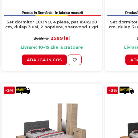
Set dormitor ECONO, 4 piese, pat 160x200
Set dormitor
cm, dulap 3 usi, 2 noptiere, sherwood + gri
cm, dulap 3 us
2589 lei
2668 lei
Livrare: 10-15 zile lucratoare
Livrar
ADAUGA IN COS
AD
-3%
-3%