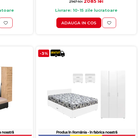
2085 lei
2147 lei
ratoare
Livrare: 10-15 zile lucratoare
ADAUGA IN COS
-3%