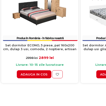
Set dormitor ECONO, 5 piese, pat 160x200
Set dormitor 
cm, dulap 3 usi, comoda, 2 noptiere, artisan
dulap usi gli
+ gri antracit
2899 lei
2998 lei
Livrare: 10-15 zile lucratoare
Livrar
ADAUGA IN COS
AD