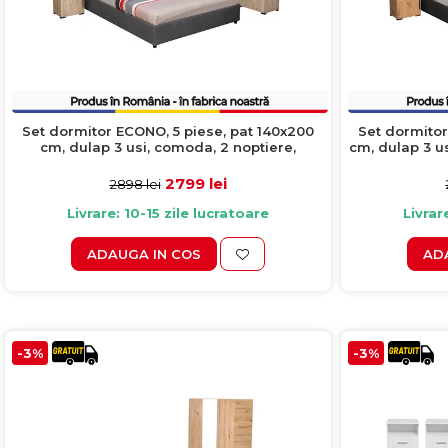
Set dormitor ECONO, 5 piese, pat 140x200
Set dormitor
cm, dulap 3 usi, comoda, 2 noptiere,
cm, dulap 3 us
sherwood + gri
2799 lei
2898 lei
Livrare: 10-15 zile lucratoare
Livrar
ADAUGA IN COS
AD
-3%
-3%