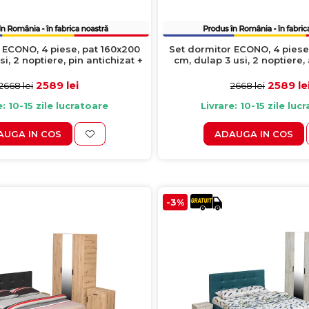
 ECONO, 4 piese, pat 160x200
Set dormitor ECONO, 4 piese
i, 2 noptiere, pin antichizat +
cm, dulap 3 usi, 2 noptiere, 
turcoaz
antracit
2589 lei
2589 le
2668 lei
2668 lei
e: 10-15 zile lucratoare
Livrare: 10-15 zile luc
AUGA IN COS
ADAUGA IN COS
-3%