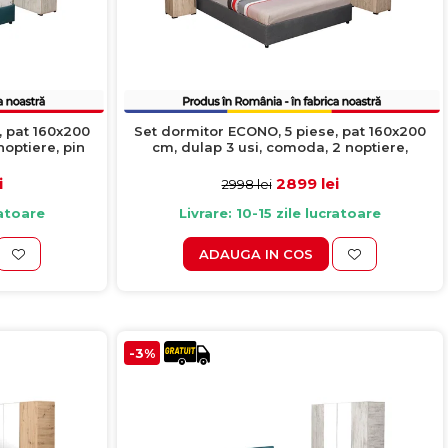
, pat 160x200
Set dormitor ECONO, 5 piese, pat 160x200
noptiere, pin
cm, dulap 3 usi, comoda, 2 noptiere,
az
sherwood + gri
i
2899 lei
2998 lei
ratoare
Livrare: 10-15 zile lucratoare
ADAUGA IN COS
-3%