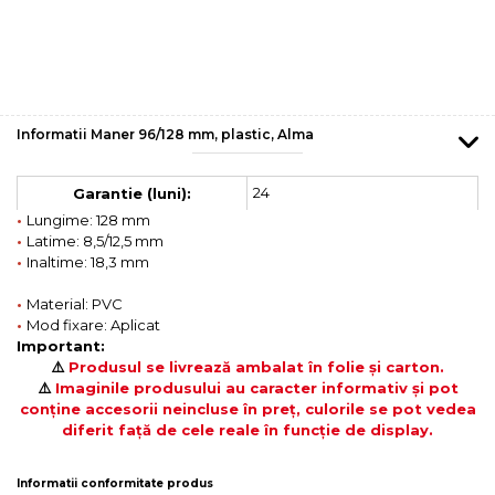
Informatii Maner 96/128 mm, plastic, Alma
24
Garantie (luni):
•
Lungime: 128 mm
•
Latime: 8,5/12,5 mm
•
Inaltime: 18,3 mm
•
Material: PVC
•
Mod fixare: Aplicat
Important:
⚠️
Produsul se livrează ambalat în folie și carton.
⚠️
Imaginile produsului au caracter informativ și pot
conține accesorii neincluse în preț, culorile se pot vedea
diferit față de cele reale în funcție de display.
Informatii conformitate produs