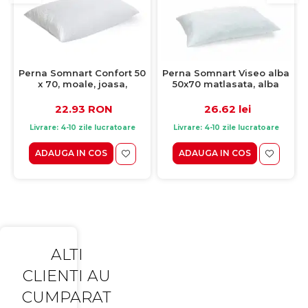
Perna Somnart Confort 50
Perna Somnart Viseo alba
x 70, moale, joasa,
50x70 matlasata, alba
matlasata, lavabila la
masina de spalat la 60 de
22.93 RON
26.62 lei
grade
Livrare: 4-10 zile lucratoare
Livrare: 4-10 zile lucratoare
ADAUGA IN COS
ADAUGA IN COS
ALTI
CLIENTI AU
CUMPARAT