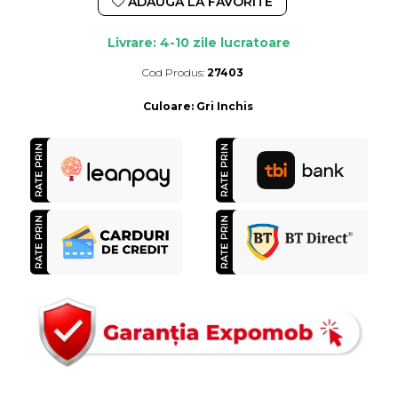
ADAUGA LA FAVORITE
Livrare: 4-10 zile lucratoare
Cod Produs:
27403
Durata de livrare:
4-10 zile lucratoare
Culoare
:
Gri Inchis