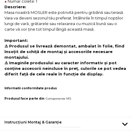
●
Numar colete: 1
Descriere:
Masa noastră MOSLER este potrivită pentru grădină sau terasă.
Vara va deveni sezonul tău preferat. Întâlnirile în timpul nopţilor
lungi de vară, grătarele sau relaxarea cu muzică bună sau o
carte vă vor ţine tot timpul lângă această masă.
Important:
⚠️ Produsul se livrează demontat, ambalat în folie, fiind
însoțit de schiță de montaj și accesoriile necesare
montajului.
⚠️ Imaginile produsului au caracter informativ și pot
conține accesorii neincluse în preț, culorile se pot vedea
diferit față de cele reale în funcție de display.
Informatii conformitate produs
Produsul face parte din
:
Componente MS
Instrucțiuni Montaj & Garanție