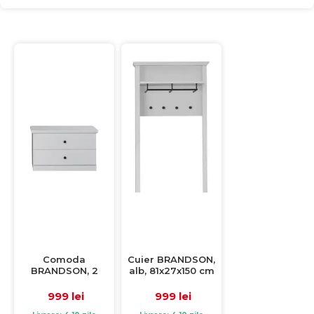
Comoda
Cuier BRANDSON,
BRANDSON, 2
alb, 81x27x150 cm
sertare, alb,
81x41x49 cm
999 lei
999 lei