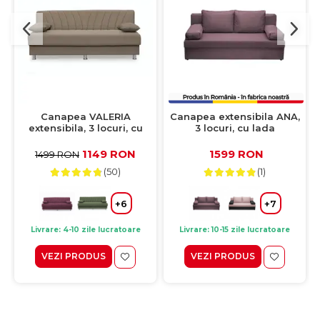
Canapea VALERIA
Canapea extensibila ANA,
extensibila, 3 locuri, cu
3 locuri, cu lada
arcuri si lada depozitare,
depozitare, mov,
cappuccino, 190x82x83 cm
185x82x80 cm
1149 RON
1599 RON
1499 RON
(50)
(1)
+6
+7
Livrare: 4-10 zile lucratoare
Livrare: 10-15 zile lucratoare
VEZI PRODUS
VEZI PRODUS