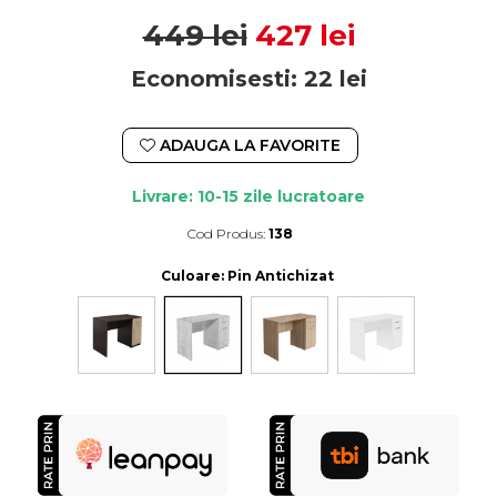
449 lei
427 lei
Economisesti:
22
lei
ADAUGA LA FAVORITE
Livrare: 10-15 zile lucratoare
Cod Produs:
138
Durata de livrare:
10-15 zile lucratoare
Culoare
: Pin Antichizat