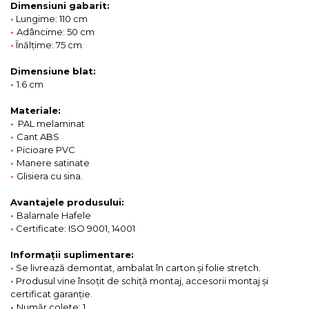
Dimensiuni gabarit:
•
Lungime: 110 cm
•
Adâncime: 50 cm
•
Înălțime: 75 cm
Dimensiune blat:
•
1.6 cm
Materiale:
•
PAL melaminat
•
Cant ABS
•
Picioare PVC
•
Manere satinate
•
Glisiera cu sina.
Avantajele produsului:
•
Balamale Hafele
•
Certificate: ISO 9001, 14001
Informații suplimentare:
•
Se livrează demontat, ambalat în carton și folie stretch.
•
Produsul vine însoțit de schiță montaj, accesorii montaj și
certificat garanție.
•
Număr colete: 1