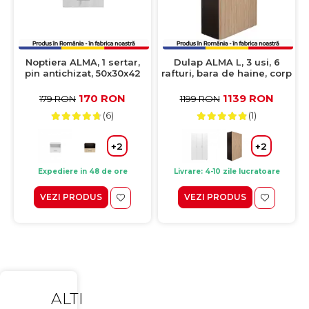
Noptiera ALMA, 1 sertar,
Dulap ALMA L, 3 usi, 6
pin antichizat, 50x30x42
rafturi, bara de haine, corp
cm
sonoma inchis, fronturi
sonoma deschis,
170 RON
1139 RON
179 RON
1199 RON
120x52x203 cm
(6)
(1)
+2
+2
Expediere in 48 de ore
Livrare: 4-10 zile lucratoare
VEZI PRODUS
VEZI PRODUS
ALTI