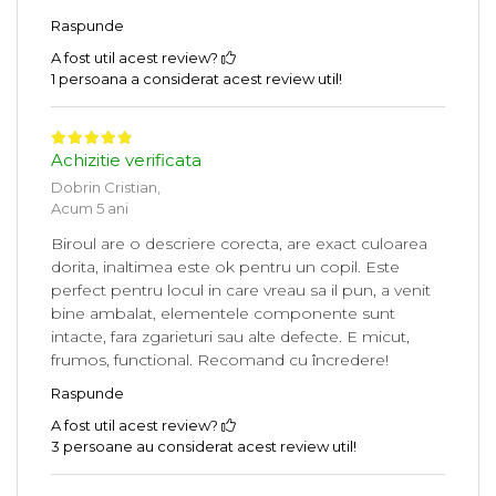
Raspunde
A fost util acest review?
1 persoana a considerat acest review util!
Achizitie verificata
Dobrin Cristian,
Acum 5 ani
Biroul are o descriere corecta, are exact culoarea
dorita, inaltimea este ok pentru un copil. Este
perfect pentru locul in care vreau sa il pun, a venit
bine ambalat, elementele componente sunt
intacte, fara zgarieturi sau alte defecte. E micut,
frumos, functional. Recomand cu încredere!
Raspunde
A fost util acest review?
3 persoane au considerat acest review util!