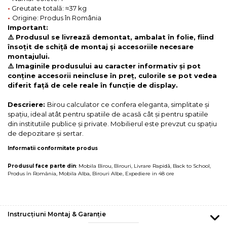
•
Greutate totală: ≈37 kg
•
Origine: Produs în România
Important:
⚠️ Produsul se livrează demontat, ambalat în folie, fiind
însoțit de schiță de montaj și accesoriile necesare
montajului.
⚠️ Imaginile produsului au caracter informativ și pot
conține accesorii neincluse în preț, culorile se pot vedea
diferit față de cele reale în funcție de display.
Descriere:
Birou calculator ce confera eleganta, simplitate și
spațiu, ideal atât pentru spatiile de acasă cât și pentru spatiile
din institutiile publice și private. Mobilierul este prevzut cu spațiu
de depozitare și sertar.
Informatii conformitate produs
Produsul face parte din
:
Mobila Birou
,
Birouri
,
Livrare Rapidă
,
Back to School
,
Produs în România
,
Mobila Alba
,
Birouri Albe
,
Expediere in 48 ore
Instrucțiuni Montaj & Garanție