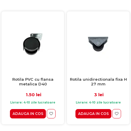
Comode TV
160x200
Colectia RIVA
Somiere PAL
Accesorii Mobila
140x200
Mese Living
Colectia TIFFANY
Curatare Si Protectie
90x200
Masute Cafea
Colectia KALE
Vezi toate
Scaune Living
Colectia TAIDA
Taburet Living
Colectia SANDO
Scaune Tapitate
Colectia MISA
Mese Si Scaune
Colectia PETRA
Curatare Si Protectie
Colectia BELISSIMO
Colectia HAMLET
Rotila PVC cu flansa
Rotila unidirectionala fixa H
metalica D40
27 mm
Colectia HORIZON
1.50 lei
3 lei
Colectia COMO
Livrare: 4-10 zile lucratoare
Livrare: 4-10 zile lucratoare
Colectia BELLA
ADAUGA IN COS
ADAUGA IN COS