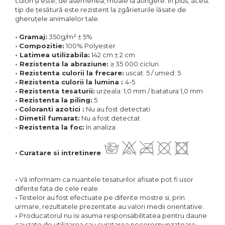
culori și este, de asemenea, moale la atingere. În plus, acest
Comode TV
160x200
Colectia RIVA
Somiere PAL
tip de țesătură este rezistent la zgârieturile lăsate de
Accesorii Mobila
140x200
Mese Living
gheruțele animalelor tale.
Colectia TIFFANY
Curatare Si Protectie
90x200
Masute Cafea
•
Gramaj:
350g/m² ± 5%
Colectia KALE
Vezi toate
•
Compozitie:
100% Polyester
Scaune Living
Colectia TAIDA
•
Latimea utilizabila:
142 cm ± 2 cm
•
Rezistenta la abraziune:
≥ 35 000 cicluri
Taburet Living
Colectia SANDO
•
Rezistenta culorii la frecare:
uscat: 5 / umed: 5
Scaune Tapitate
•
Rezistenta culorii la lumina :
4-5
Colectia MISA
•
Rezistenta tesaturii:
urzeala: 1,0 mm / batatura 1,0 mm
Mese Si Scaune
•
Rezistenta la piling:
5
Colectia PETRA
•
Coloranti azotici :
Nu au fost detectati
Curatare Si Protectie
•
Dimetil fumarat:
Nu a fost detectat
Colectia BELISSIMO
•
Rezistenta la foc:
In analiza
Colectia HAMLET
Colectia HORIZON
•
Curatare si intretinere
Colectia COMO
•
Vă informam ca nuantele tesaturilor afisate pot fi usor
Colectia BELLA
diferite fata de cele reale.
•
Testelor au fost efectuate pe diferite mostre si, prin
urmare, rezultatele prezentate au valori medii orientative.
•
Producatorul nu isi asuma responsabilitatea pentru daune
cauzate de utilizarea sau curatarea necorespunzatoare.