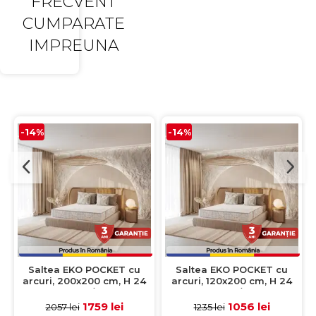
FRECVENT
CUMPARATE
IMPREUNA
-14%
-14%
Saltea EKO POCKET cu
Saltea EKO POCKET cu
arcuri, 200x200 cm, H 24
arcuri, 120x200 cm, H 24
cm, fata vara / fata iarna
cm, fata vara / fata iarna
1759 lei
1056 lei
2057 lei
1235 lei