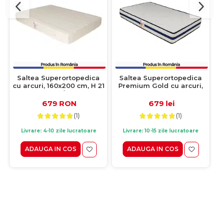
Saltea Superortopedica
Saltea Superortopedica
cu arcuri, 160x200 cm, H 21
Premium Gold cu arcuri,
cm, fata vara/fata iarna,
90x200 cm, H 25 cm, fata
crem
vara/fata iarna
679 RON
679 lei
(1)
(1)
Livrare: 4-10 zile lucratoare
Livrare: 10-15 zile lucratoare
ADAUGA IN COS
ADAUGA IN COS