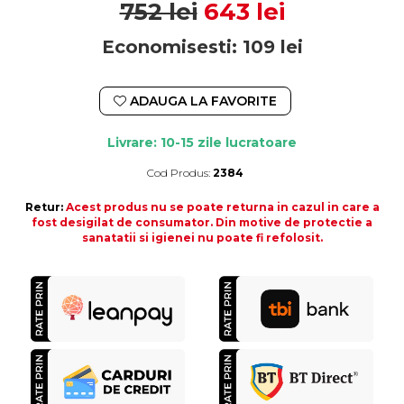
752 lei
643 lei
Economisesti:
109
lei
ADAUGA LA FAVORITE
Livrare: 10-15 zile lucratoare
Cod Produs:
2384
Durata de livrare:
10-15 zile lucratoare
Retur:
Acest produs nu se poate returna in cazul in care a
fost desigilat de consumator. Din motive de protectie a
sanatatii si igienei nu poate fi refolosit.