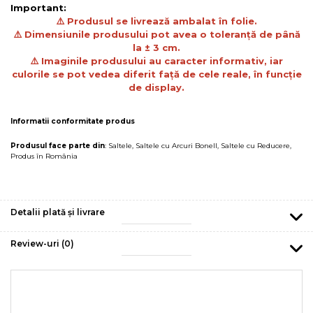
Important:
⚠️
Produsul se livrează ambalat în folie.
⚠️
Dimensiunile produsului pot avea o toleranță de până
la ± 3 cm.
⚠️ Imaginile produsului au caracter informativ, iar
culorile se pot vedea diferit față de cele reale, în funcție
de display.
Informatii conformitate produs
Produsul face parte din
:
Saltele
,
Saltele cu Arcuri Bonell
,
Saltele cu Reducere
,
Produs în România
Detalii plată și livrare
Review-uri
(0)