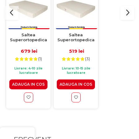
Saltea
Saltea
Saltea
Superortopedica
Superortopedica
Superortopedi
cu arcuri, 160x200
cu arcuri, 120x200
cu arcuri, 140x2
cm, H 21 cm, fata
cm, H 21 cm, fata
cm, H 21 cm, fa
679 lei
519 lei
609 lei
vara/fata iarna,
vara/fata iarna,
vara/fata iarna
(1)
(3)
(11)
crem
crem
crem
Livrare: 4-10 zile
Livrare: 10-15 zile
Livrare: 4-10 zile
lucratoare
lucratoare
lucratoare
ADAUGA IN COS
ADAUGA IN COS
ADAUGA IN CO