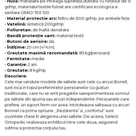
•
Husă:
matlasată pe întreaga suprafață,dublată cu nețesut de 15
gr/mp, materialul textile folosit are certificare ecologica si
sanitara OEKO-TEX 100
•
Material protectie arc:
feltru de 1200 gr/mp, pe ambele fețe
•
Vatelină:
sintetică 200gr/mp
•
Poliuretan:
de înaltă densitate
•
Bandă protecție cant:
material textil
•
Butoni de aerisire:
da
•
Înălțime:
20 cm (+/-1cm)
•
Greutate maximă recomandată:
85 kg/persoană
•
Fermitate:
medie
•
Garanție:
2 ani
•
Greutate:
8 kg/mp
Descriere:
Cele mai vandute modele de saltele sunt cele cu arcuri Bonell,
sunt inca in topul preferintelor persoanelor cu gusturi
traditionale, care nu se simt pregatite saexperimenteze somnul
pe saltele din spuma sau arcuri independente. Persoanele care
prefera un suport ferm vor avea intotdeauna salteaua cu arcuri
Bonnel ca prima optiune. „Rezistenta” si „confortul” sunt
cuvintele cheie în alegerea unei saltele. De aceea, Select
Ortopedic realizeaza echilibrul intre cele doua, asigurand
odihna si protectia corpului tau.