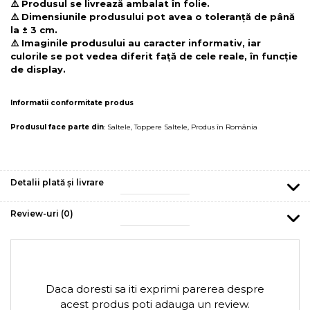
⚠️ Produsul se livrează ambalat în folie.
⚠️ Dimensiunile produsului pot avea o toleranță de până
la ± 3 cm.
⚠️ Imaginile produsului au caracter informativ, iar
culorile se pot vedea diferit față de cele reale, în funcție
de display.
Informatii conformitate produs
Produsul face parte din
:
Saltele
,
Toppere Saltele
,
Produs în România
Detalii plată și livrare
Review-uri
(0)
Daca doresti sa iti exprimi parerea despre
acest produs poti adauga un review.