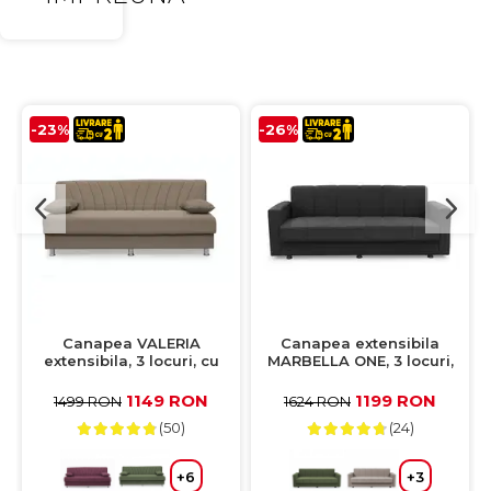
-23%
-26%
Canapea VALERIA
Canapea extensibila
extensibila, 3 locuri, cu
MARBELLA ONE, 3 locuri,
arcuri si lada depozitare,
cu arcuri si lada
cappuccino, 190x82x83 cm
depozitare, antracit,
1149 RON
1199 RON
1499 RON
1624 RON
214x73x80 cm
(50)
(24)
+6
+3