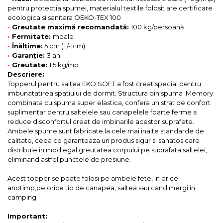
pentru protectia spumei, materialul textile folosit are certificare
ecologica si sanitara OEKO-TEX 100
•
Greutate maximă recomandată:
100 kg/persoană;
•
Fermitate:
moale
•
Înălțime:
5 cm (+/-1cm)
•
Garanție:
3 ani
•
Greutate:
1,5 kg/mp
Descriere:
Topperul pentru saltea EKO SOFT a fost creat special pentru
imbunatatirea spatiului de dormit. Structura din spuma Memory
combinata cu spuma super elastica, confera un strat de confort
suplimentar pentru saltelele sau canapelele foarte ferme si
reduce disconfortul creat de imbinarile acestor suprafete.
Ambele spume sunt fabricate la cele mai inalte standarde de
calitate, ceea ce garanteaza un produs sigur si sanatos care
distribuie in mod egal greutatea corpului pe suprafata saltelei,
eliminand astfel punctele de presiune.
Acest topper se poate folosi pe ambele fete, in orice
anotimp,pe orice tip de canapea, saltea sau cand mergi in
camping.
Important: