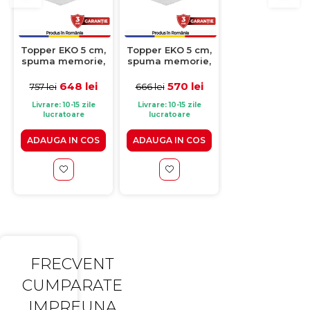
Topper EKO 5 cm,
Topper EKO 5 cm,
Topper EKO 5 c
spuma memorie,
spuma memorie,
spuma cu
spuma
spuma
memorie, spu
poliuretanica,
poliuretanica,
poliuretanica,
648 lei
570 lei
812 lei
757 lei
666 lei
950 lei
160x200 cm
140x200 cm
200x200 cm
Livrare: 10-15 zile
Livrare: 10-15 zile
Livrare: 10-15 zile
lucratoare
lucratoare
lucratoare
ADAUGA IN COS
ADAUGA IN COS
ADAUGA IN CO
FRECVENT
CUMPARATE
IMPREUNA