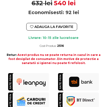
632 lei
540 lei
Economisesti:
92
lei
ADAUGA LA FAVORITE
Livrare: 10-15 zile lucratoare
Cod Produs:
2516
Durata de livrare:
10-15 zile lucratoare
Retur:
Acest produs nu se poate returna in cazul in care a
fost desigilat de consumator. Din motive de protectie a
sanatatii si igienei nu poate fi refolosit.