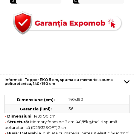
Informatii Topper EKO 5 cm, spuma cu memorie, spuma
poliuretanica, 140x190 cm
140x190
Dimensiune (cm):
36
Garantie (luni):
•
Dimensiuni:
140x190 cm
•
Structură:
Memory foam de 3 cm (40/15kg/mc) si spumă
poliuretanică (D25/32SOFT) 2 cm
•
Husă:
Detasabila, dublata cu material netesut elastic (40gr/mp)