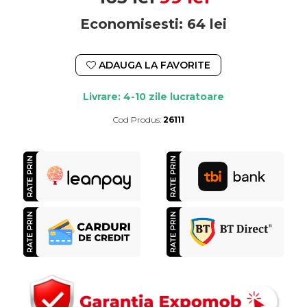
Economisesti:
64
lei
ADAUGA LA FAVORITE
Livrare: 4-10 zile lucratoare
Cod Produs:
26111
Durata de livrare:
4-10 zile lucratoare