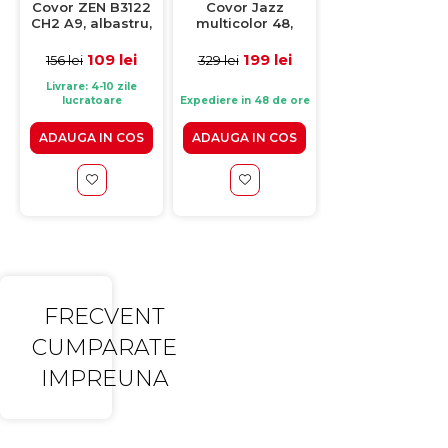
Covor ZEN B3122
Covor Jazz
Covor MILANO
CH2 A9, albastru,
multicolor 48,
30849A A6055, b
80x150 cm
150x230 cm
78x150 cm
109 lei
199 lei
139 lei
156 lei
329 lei
206 lei
Livrare: 4-10 zile
Livrare: 4-10 zile
lucratoare
Expediere in 48 de ore
lucratoare
ADAUGA IN COS
ADAUGA IN COS
ADAUGA IN CO
FRECVENT
CUMPARATE
IMPREUNA