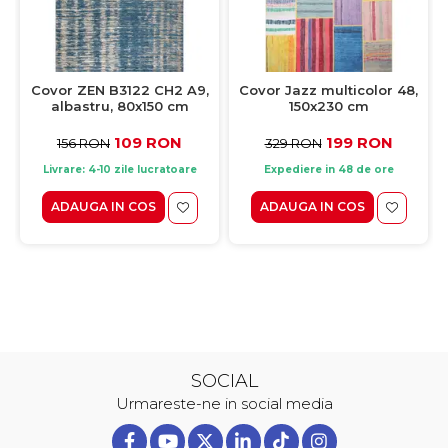
Covor ZEN B3122 CH2 A9,
Covor Jazz multicolor 48,
albastru, 80x150 cm
150x230 cm
109 RON
199 RON
156 RON
329 RON
Livrare: 4-10 zile lucratoare
Expediere in 48 de ore
ADAUGA IN COS
ADAUGA IN COS
SOCIAL
Urmareste-ne in social media