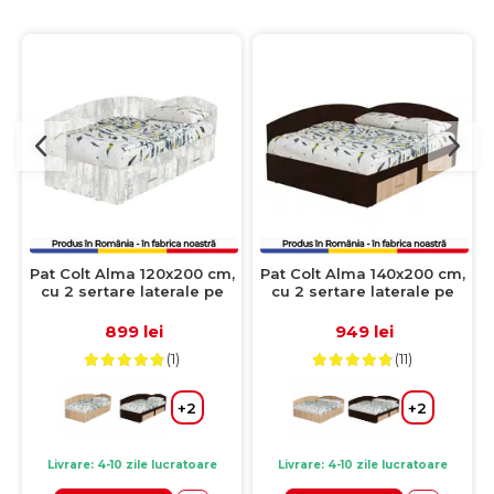
Pat Colt Alma 120x200 cm,
Pat Colt Alma 140x200 cm,
cu 2 sertare laterale pe
cu 2 sertare laterale pe
role, colt interschimbabil,
role, colt interschimbabil,
pin antichizat
sonoma inchis + sonoma
899 lei
949 lei
deschis
(1)
(11)
+2
+2
Livrare: 4-10 zile lucratoare
Livrare: 4-10 zile lucratoare