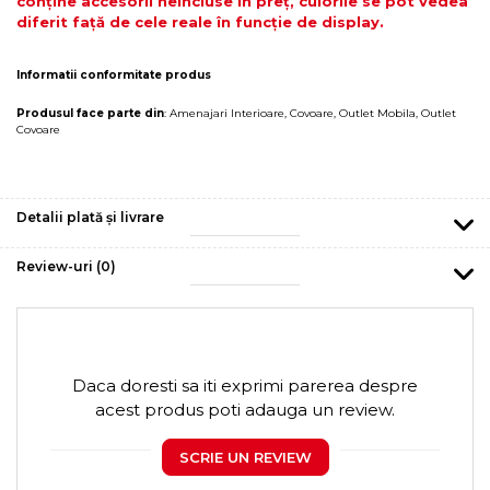
conține accesorii neincluse în preț, culorile se pot vedea
diferit față de cele reale în funcție de display.
Informatii conformitate produs
Produsul face parte din
:
Amenajari Interioare
,
Covoare
,
Outlet Mobila
,
Outlet
Covoare
Detalii plată și livrare
Review-uri
(0)
Daca doresti sa iti exprimi parerea despre
acest produs poti adauga un review.
SCRIE UN REVIEW