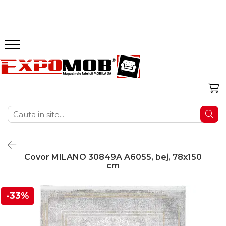
Colectii
Livinguri
Canapele
Dormitoare
Bucătării
Baie
Holuri
Birou
Terasa
Mobila Alba
Saltele
Amenajari
Textile
Decoratiuni
Colectia BRANDSON
Dormitoare
Baza Cu Lavoar
Masute Toaleta
Seturi Birou
Leagane Si Balansoare
Mese Albe
Saltele Superortopedice
Parchet
Perne
Oglinzi Decorative
Seturi Living
Canapele Extensibile
Seturi Bucătărie
Baza Cu Lavoar Si
Colectia EVO
Mobila Camere Tineret
Seturi Hol
Birouri
Mese Terasa
Masute Living Albe
Saltele Cu Arcuri Bonell
Mocheta
Lenjerii Pat
Odorizante Camera
Canapele Fixe
Corpuri Bucatarie
Oglinda
Canapele Extensibile
Colectia VIGO
Mobila Modulara
Cuiere
Scaune Birou
Scaune Si Fotolii Terasa
Scaune Albe
Saltele Cu Arcuri Pocket
Pardoseala PVC
Perne Decorative
Lumanari Parfumate
Canapele Chesterfield
Electrocasnice
Dulapuri Baie
Canapele Fixe
Colectia TOP MIX
Dulapuri
Pantofare
Seturi Masa Si Scaune
Corpuri Bucatarie Albe
Saltele Cu Memory
Pardoseala SPC
Accesorii
Organizare Depozitare
Coltare Extensibile
Sanitare
Oglinzi Baie
Coltare Extensibile
Colectia TIPS
Comode
Dulapuri Hol
Paturi Albe
Saltele Cu Spumă
Riflaje Decorative
Textile Cu Reducere
Covorase
Configurabile 3D
Mese Bucatarie
Oglinzi LED
Canapele Chesterfield
Colectia IRYS
Noptiere
Noptiere Albe
Toppere Saltele
Covoare
Obiecte Decorative
Set Canapea Si Fotolii
Scaune Bucatarie
Lavoare
Configurabile 3D
Colectia BORG
Paturi
Comode Albe
Protectii Saltele
Accesorii Mobila
Covor MILANO 30849A A6055, bej, 78x150
Fotolii
Taburete Bucatarie
Set Canapea Si Fotolii
cm
Colectia ESTEBAN
Paturi Cu Saltele
Dulapuri Albe
Saltele Cu Reducere
Taburet Living
Mese Dining
Fotolii
Colectia RUBEN
Paturi Tapitate
Birouri Albe
Curatare Si Protectie
Curatare Si Protectie
Scaune Dining
-33%
Biblioteci
După Dimenisune
Colectia NORTON
Paturi Copii Masini
Mobila Hol Alba
Scaune Tapitate
Vitrine
180x200
Colectia DOMINICA
Somiere
Blaturi Și Accesorii