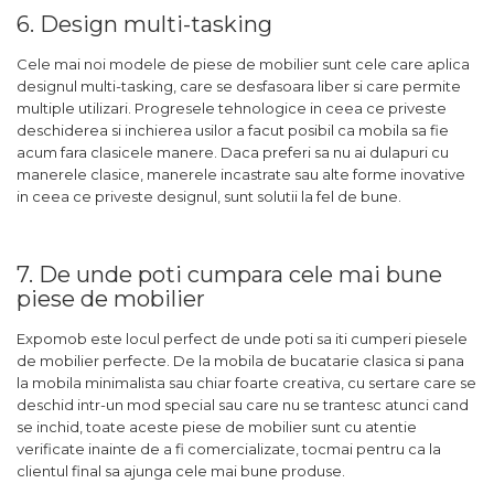
6. Design multi-tasking
Cele mai noi modele de piese de mobilier sunt cele care aplica
designul multi-tasking, care se desfasoara liber si care permite
multiple utilizari. Progresele tehnologice in ceea ce priveste
deschiderea si inchierea usilor a facut posibil ca mobila sa fie
acum fara clasicele manere. Daca preferi sa nu ai dulapuri cu
manerele clasice, manerele incastrate sau alte forme inovative
in ceea ce priveste designul, sunt solutii la fel de bune.
7. De unde poti cumpara cele mai bune
piese de mobilier
Expomob este locul perfect de unde poti sa iti cumperi piesele
de mobilier perfecte. De la mobila de bucatarie clasica si pana
la mobila minimalista sau chiar foarte creativa, cu sertare care se
deschid intr-un mod special sau care nu se trantesc atunci cand
se inchid, toate aceste piese de mobilier sunt cu atentie
verificate inainte de a fi comercializate, tocmai pentru ca la
clientul final sa ajunga cele mai bune produse.