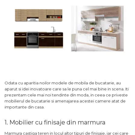
Comode TV
160x200
Colectia RIVA
Somiere PAL
Accesorii Mobila
140x200
Mese Living
Colectia TIFFANY
Curatare Si Protectie
90x200
Masute Cafea
Colectia KALE
Vezi toate
Scaune Living
Colectia TAIDA
Taburet Living
Colectia SANDO
Scaune Tapitate
Colectia MISA
Mese Si Scaune
Colectia PETRA
Curatare Si Protectie
Colectia BELISSIMO
Colectia HAMLET
Odata cu aparitia noilor modele de mobila de bucatarie, au
aparut si idei inovatoare care sa le puna cel mai bine in scena. Iti
Colectia HORIZON
prezentam cele mai noi tendinte din moda, in ceea ce priveste
Colectia COMO
mobilierul de bucatarie si amenajarea acestei camere atat de
importante din casa.
Colectia BELLA
1. Mobilier cu finisaje din marmura
Marmura castiga teren in locul altor tipuri de finisaje, iar cei care